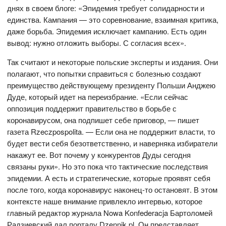
днях в своем блоге: «Эпидемия требует солидарности и
единства. Кампания — это соревнование, взаимная критика,
даже борьба. Эпидемия исключает кампанию. Есть один
вывод: нужно отложить выборы. С согласия всех».
Так считают и некоторые польские эксперты и издания. Они
полагают, что попытки справиться с болезнью создают
преимущество действующему президенту Польши Анджею
Дуде, который идет на переизбрание. «Если сейчас
оппозиция поддержит правительство в борьбе с
коронавирусом, она подпишет себе приговор, — пишет
газета Rzeczpospolita. — Если она не поддержит власти, то
будет вести себя безответственно, и наверняка избиратели
накажут ее. Вот почему у конкурентов Дуды сегодня
связаны руки». Но это пока что тактические последствия
эпидемии. А есть и стратегические, которые проявят себя
после того, когда коронавирус наконец-то остановят. В этом
контексте наше внимание привлекло интервью, которое
главный редактор журнала Nowa Konfederacja Бартоломей
Радзиевский дал порталу Dzennik.pl. Он представляет