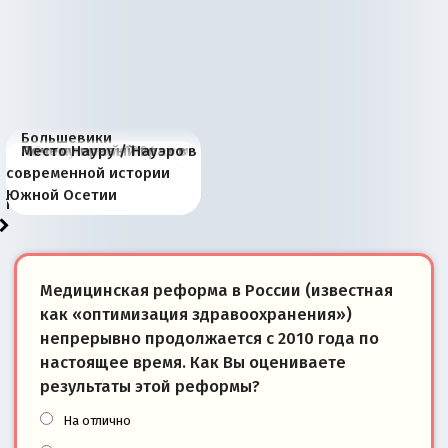
Большевики
Киевская марионетка
В России назрели
Миграционный пожар
Россия начинает
Россия зимой 1904
Русская нация вчера и
Почему правый крах в
Место Науру / Науэро в
отличаются от «Яблока»
Запада рассказала о
перемены: 15 шагов к
Европы
сбрасывать балласт
года: первые уступки во
сегодня
Варшаве не поможет её
современной истории
тем, что они -
«переобувании» хозяев
суверенной экономике
Анкориджа
внутренней политике
отношениям с Россией?
Южной Осетии
победители
Медицинская реформа в России (известная
как «оптимизация здравоохранения»)
непрерывно продолжается с 2010 года по
настоящее время. Как Вы оцениваете
результаты этой реформы?
На отлично