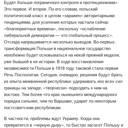
Будет больше пограничного контроля и протекционизма».
Это первое. И второе. По его словам, польский
политический класс в целом «заражен» авторитарными
тенденциями, для усиления которых настали сейчас
«благоприятные времена», поскольку «ослабление
либеральной демократии — это глобальный процесс».
Отсюда напрашивается несколько выводов. Во-первых,
трансформация Польши в национальное государство
неизбежно будет основываться на некой прежней модели,
уже бывшей в ее истории. В ходе восстановления
независимости Польши в 1918 году таковой стала первая
Речь Посполитая. Сегодня, очевидно, решения будут брать
из опыта межвоенной республики: удерживать изо всех сил
границы на западе, «творчески» подходить к ним на
востоке. Тем более что крах нынешнего международного
порядка сильнее, чем по Варшаве, ударит по некоторым
постсоветским республикам.
В частности, проблемы ждут Украину. Когда она
превратится в «черную дыру», то быстро засосет Польшу и