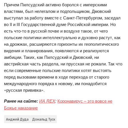
Причем Пилсудский активно боролся с имперскими
властями, был нелегалом и подпольщиком, Дмовский
выступал за работу вместе с Санкт-Петербургом, заседал
во II и III Государственной думе Российской империи. Но
есть что-то в русской почве и воздухе такое, от чего
польские политики интеллектуально и духовно растут, как
на дрожжах, расширяются горизонты их геополитического
видения и планирования, появляются и реализуются
амбиции. Таких, как Пилсудский и Дмовский, ни
австрийская часть раздела, ни прусская не рожали. Так что
если современные польские политики хотят выстоять
перед вызовами времени в ходе перехода от старого
международного порядка к новому, им понадобится
«русская прививка».
Ранее на сайте:
ИА REX
:
Коронавирус – это вовсе не
Божье наказание
Анджей Дуда
Дональд Туск