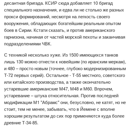
десантная бригада. КСИР сюда добавляет 10 бригад
специального назначения, и едва ли не столько же разных
прокси формирований, несмотря на легкость своего
вооружения, обладающих богатейшим реальным опытом
боев в Сирии. Кстати сказать, и против американского
гарнизона, начиная от частей морской пехоты и заканчивая
подразделениями ЧВК.
С техникой несколько хуже. Из 1500 имеющихся танков
лишь 130 можно отнести к новейшим (по иранским меркам),
и 480 – просто новым (точнее, глубоко модернизированным
Т-72 первых серий). Остальное - Т-55 местного, советского
или китайского производства, а также окончательно
устаревшие американские М47, М48 и М60. Впрочем,
устаревание – штука относительная. Против последней
модификации М1 "Абрамс" они, безусловно, не катят, но не
стоит, тем не менее, забывать, что в Йемене с вполне
хорошим результатом до сих пор применяются куда более
древние Т-34-85.