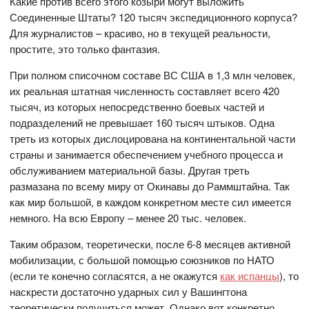
Какие против всего этого козыри могут выложить
Соединенные Штаты? 120 тысяч экспедиционного корпуса?
Для журналистов – красиво, но в текущей реальности,
простите, это только фантазия.
При полном списочном составе ВС США в 1,3 млн человек,
их реальная штатная численность составляет всего 420
тысяч, из которых непосредственно боевых частей и
подразделений не превышает 160 тысяч штыков. Одна
треть из которых дислоцирована на континентальной части
страны и занимается обеспечением учебного процесса и
обслуживанием материальной базы. Другая треть
размазана по всему миру от Окинавы до Раммштайна. Так
как мир большой, в каждом конкретном месте сил имеется
немного. На всю Европу – менее 20 тыс. человек.
Таким образом, теоретически, после 6-8 месяцев активной
мобилизации, с большой помощью союзников по НАТО
(если те конечно согласятся, а не окажутся
как испанцы
), то
наскрести достаточно ударных сил у Вашингтона
теоретически получиться может. Однако вот конкретно