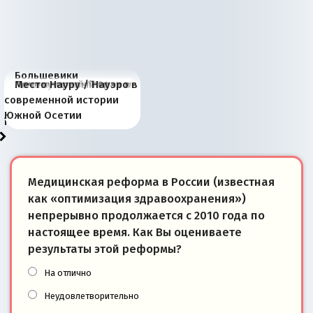
Большевики
Киевская марионетка
В России назрели
Миграционный пожар
Россия начинает
Россия зимой 1904
Русская нация вчера и
Почему правый крах в
Место Науру / Науэро в
отличаются от «Яблока»
Запада рассказала о
перемены: 15 шагов к
Европы
сбрасывать балласт
года: первые уступки во
сегодня
Варшаве не поможет её
современной истории
тем, что они -
«переобувании» хозяев
суверенной экономике
Анкориджа
внутренней политике
отношениям с Россией?
Южной Осетии
победители
Медицинская реформа в России (известная
как «оптимизация здравоохранения»)
непрерывно продолжается с 2010 года по
настоящее время. Как Вы оцениваете
результаты этой реформы?
На отлично
Неудовлетворительно