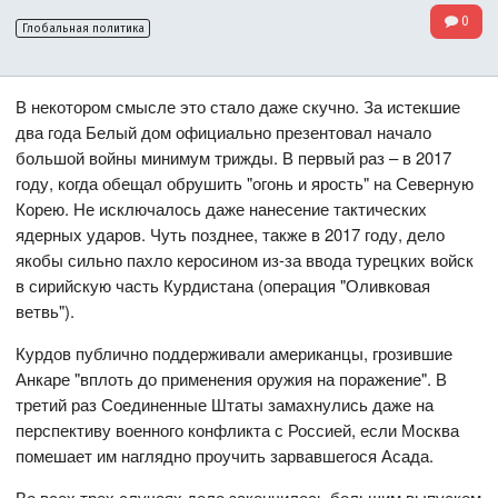
0
Глобальная политика
В некотором смысле это стало даже скучно. За истекшие
два года Белый дом официально презентовал начало
большой войны минимум трижды. В первый раз – в 2017
году, когда обещал обрушить "огонь и ярость" на Северную
Корею. Не исключалось даже нанесение тактических
ядерных ударов. Чуть позднее, также в 2017 году, дело
якобы сильно пахло керосином из-за ввода турецких войск
в сирийскую часть Курдистана (операция "Оливковая
ветвь").
Курдов публично поддерживали американцы, грозившие
Анкаре "вплоть до применения оружия на поражение". В
третий раз Соединенные Штаты замахнулись даже на
перспективу военного конфликта с Россией, если Москва
помешает им наглядно проучить зарвавшегося Асада.
Во всех трех случаях дело закончилось большим выпуском