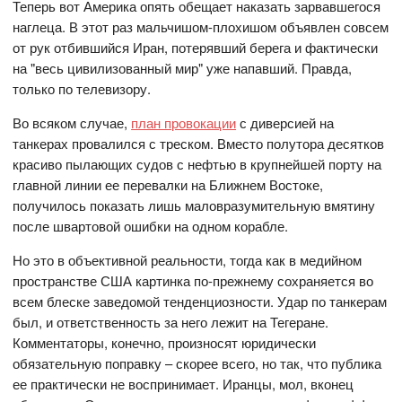
Теперь вот Америка опять обещает наказать зарвавшегося
наглеца. В этот раз мальчишом-плохишом объявлен совсем
от рук отбившийся Иран, потерявший берега и фактически
на "весь цивилизованный мир" уже напавший. Правда,
только по телевизору.
Во всяком случае,
план провокации
с диверсией на
танкерах провалился с треском. Вместо полутора десятков
красиво пылающих судов с нефтью в крупнейшей порту на
главной линии ее перевалки на Ближнем Востоке,
получилось показать лишь маловразумительную вмятину
после швартовой ошибки на одном корабле.
Но это в объективной реальности, тогда как в медийном
пространстве США картинка по-прежнему сохраняется во
всем блеске заведомой тенденциозности. Удар по танкерам
был, и ответственность за него лежит на Тегеране.
Комментаторы, конечно, произносят юридически
обязательную поправку – скорее всего, но так, что публика
ее практически не воспринимает. Иранцы, мол, вконец