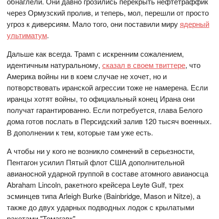
обнаглели. Они давно грозились перекрыть нефтетраффик
через Ормузский пролив, и теперь, мол, перешли от просто
угроз к диверсиям. Мало того, они поставили миру
ядерный
ультиматум
.
Дальше как всегда. Трамп с искренним сожалением,
идентичным натуральному,
сказал в своем твиттере
, что
Америка войны ни в коем случае не хочет, но и
потворствовать иранской агрессии тоже не намерена. Если
иранцы хотят войны, то официальный конец Ирана они
получат гарантированно. Если потребуется, глава Белого
дома готов послать в Персидский залив 120 тысяч военных.
В дополнении к тем, которые там уже есть.
А чтобы ни у кого не возникло сомнений в серьезности,
Пентагон усилил Пятый флот США дополнительной
авианосной ударной группой в составе атомного авианосца
Abraham Lincoln, ракетного крейсера Leyte Gulf, трех
эсминцев типа Arleigh Burke (Bainbridge, Mason и Nitze), а
также до двух ударных подводных лодок с крылатыми
ракетами "Томагавк".