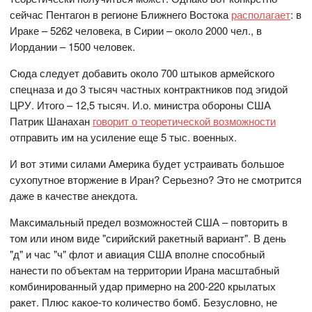
сейчас Пентагон в регионе Ближнего Востока
располагает
: в
Ираке – 5262 человека, в Сирии – около 2000 чел., в
Иордании – 1500 человек.
Сюда следует добавить около 700 штыков армейского
спецназа и до 3 тысяч частных контрактников под эгидой
ЦРУ. Итого – 12,5 тысяч. И.о. министра обороны США
Патрик Шанахан
говорит о теоретической возможности
отправить им на усиление еще 5 тыс. военных.
И вот этими силами Америка будет устраивать большое
сухопутное вторжение в Иран? Серьезно? Это не смотрится
даже в качестве анекдота.
Максимальный предел возможностей США – повторить в
том или ином виде "сирийский ракетный вариант". В день
"д" и час "ч" флот и авиация США вполне способный
нанести по объектам на территории Ирана масштабный
комбинированный удар примерно на 200-220 крылатых
ракет. Плюс какое-то количество бомб. Безусловно, не