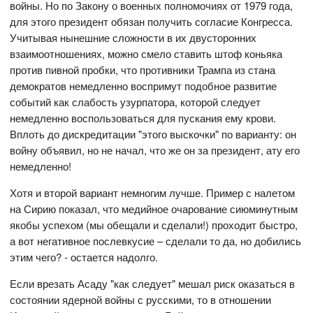
войны. Но по Закону о военных полномочиях от 1979 года,
для этого президент обязан получить согласие Конгресса.
Учитывая нынешние сложности в их двусторонних
взаимоотношениях, можно смело ставить штоф коньяка
против пивной пробки, что противники Трампа из стана
демократов немедленно воспримут подобное развитие
событий как слабость узурпатора, которой следует
немедленно воспользоваться для пускания ему крови.
Вплоть до дискредитации "этого выскочки" по варианту: он
войну объявил, но не начал, что же он за президент, ату его
немедленно!
Хотя и второй вариант немногим лучше. Пример с налетом
на Сирию показал, что медийное очарование сиюминутным
якобы успехом (мы обещали и сделали!) проходит быстро,
а вот негативное послевкусие – сделали то да, но добились
этим чего? - остается надолго.
Если врезать Асаду "как следует" мешал риск оказаться в
состоянии ядерной войны с русскими, то в отношении