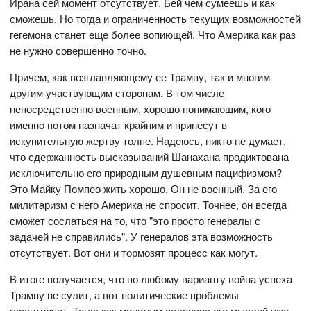
Ирана сей момент отсутствует. Бей чем сумеешь и как
сможешь. Но тогда и ограниченность текущих возможностей
гегемона станет еще более вопиющей. Что Америка как раз
не нужно совершенно точно.
Причем, как возглавляющему ее Трампу, так и многим
другим участвующим сторонам. В том числе
непосредственно военным, хорошо понимающим, кого
именно потом назначат крайним и принесут в
искупительную жертву толпе. Надеюсь, никто не думает,
что сдержанность высказываний Шанахана продиктована
исключительно его природным душевным пацифизмом?
Это Майку Помпео жить хорошо. Он не военный. За его
милитаризм с него Америка не спросит. Точнее, он всегда
сможет сослаться на то, что "это просто генералы с
задачей не справились". У генералов эта возможность
отсутствует. Вот они и тормозят процесс как могут.
В итоге получается, что по любому варианту война успеха
Трампу не сулит, а вот политические проблемы
гарантирует. Тогда как минимум половина его мыслей уже