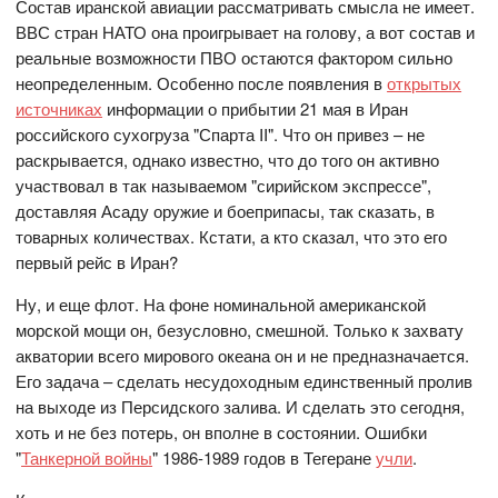
Состав иранской авиации рассматривать смысла не имеет.
ВВС стран НАТО она проигрывает на голову, а вот состав и
реальные возможности ПВО остаются фактором сильно
неопределенным. Особенно после появления в
открытых
источниках
информации о прибытии 21 мая в Иран
российского сухогруза "Спарта II". Что он привез – не
раскрывается, однако известно, что до того он активно
участвовал в так называемом "сирийском экспрессе",
доставляя Асаду оружие и боеприпасы, так сказать, в
товарных количествах. Кстати, а кто сказал, что это его
первый рейс в Иран?
Ну, и еще флот. На фоне номинальной американской
морской мощи он, безусловно, смешной. Только к захвату
акватории всего мирового океана он и не предназначается.
Его задача – сделать несудоходным единственный пролив
на выходе из Персидского залива. И сделать это сегодня,
хоть и не без потерь, он вполне в состоянии. Ошибки
"
Танкерной войны
" 1986-1989 годов в Тегеране
учли
.