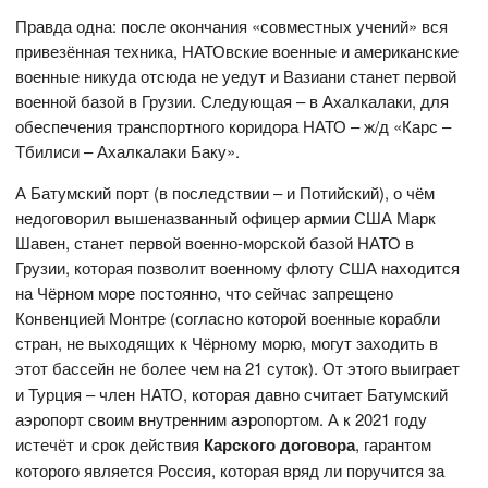
Правда одна: после окончания «совместных учений» вся
привезённая техника, НАТОвские военные и американские
военные никуда отсюда не уедут и Вазиани станет первой
военной базой в Грузии. Следующая – в Ахалкалаки, для
обеспечения транспортного коридора НАТО – ж/д «Карс –
Тбилиси – Ахалкалаки Баку».
А Батумский порт (в последствии – и Потийский), о чём
недоговорил вышеназванный офицер армии США Марк
Шавен, станет первой военно-морской базой НАТО в
Грузии, которая позволит военному флоту США находится
на Чёрном море постоянно, что сейчас запрещено
Конвенцией Монтре (согласно которой военные корабли
стран, не выходящих к Чёрному морю, могут заходить в
этот бассейн не более чем на 21 суток).
От этого выиграет
и Турция – член НАТО, которая давно считает Батумский
аэропорт своим внутренним аэропортом. А к 2021 году
истечёт и срок действия
Карского договора
, гарантом
которого является Россия, которая вряд ли поручится за