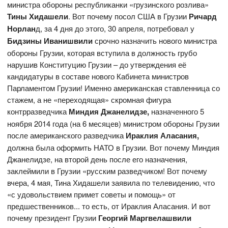
министра обороны республиканки «грузинского розлива»
Тины Хидашели
. Вот почему посол США в Грузии
Ричард
Норлан
д, за 4 дня до этого, 30 апреля, потребовал у
Бидзины Иванишвили
срочно назначить нового министра
обороны Грузии, которая вступила в должность грубо
нарушив Конституцию Грузии – до утверждения её
кандидатуры в составе нового Кабинета министров
Парламентом Грузии! Именно американская ставленница со
стажем, а не «переходящая» скромная фигура
контрразведчика
Миндия Джанелидзе,
назначенного 5
ноября 2014 года (на 6 месяцев) министром обороны Грузии
после американского разведчика
Иракли
я
Аласания,
должна была оформить НАТО в Грузии. Вот почему Миндия
Джанелидзе, на второй день после его назначения,
заклеймили в Грузии «русским разведчиком! Вот почему
вчера, 4 мая, Тина Хидашели заявила по телевидению, что
«с удовольствием примет советы и помощь» от
предшественников... то есть, от Ираклия Аласания. И вот
почему президент Грузии
Георгий Маргвелашвили