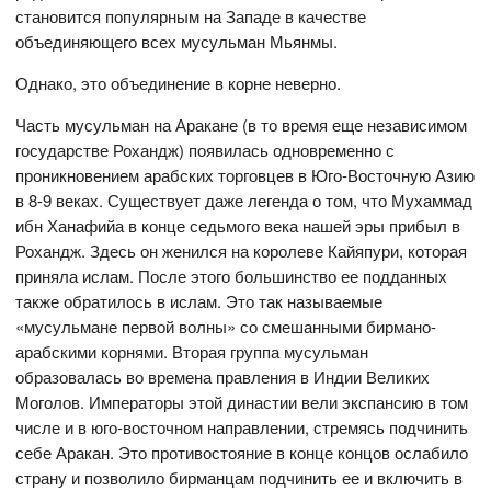
становится популярным на Западе в качестве
объединяющего всех мусульман Мьянмы.
Однако, это объединение в корне неверно.
Часть мусульман на Аракане (в то время еще независимом
государстве Рохандж) появилась одновременно с
проникновением арабских торговцев в Юго-Восточную Азию
в 8-9 веках. Существует даже легенда о том, что Мухаммад
ибн Ханафийа в конце седьмого века нашей эры прибыл в
Рохандж. Здесь он женился на королеве Кайяпури, которая
приняла ислам. После этого большинство ее подданных
также обратилось в ислам. Это так называемые
«мусульмане первой волны» со смешанными бирмано-
арабскими корнями. Вторая группа мусульман
образовалась во времена правления в Индии Великих
Моголов. Императоры этой династии вели экспансию в том
числе и в юго-восточном направлении, стремясь подчинить
себе Аракан. Это противостояние в конце концов ослабило
страну и позволило бирманцам подчинить ее и включить в