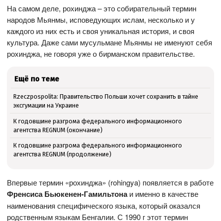
На самом деле, рохинджа – это собирательный термин
народов Мьянмы, исповедующих ислам, несколько и у
каждого из них есть и своя уникальная история, и своя
культура. Даже сами мусульмане Мьянмы не именуют себя
рохинджа, не говоря уже о бирманском правительстве.
Ещё по теме
Rzeczpospolita: Правительство Польши хочет сохранить в тайне
эксгумации на Украине
К годовщине разгрома федерального информационного
агентства REGNUM (окончание)
К годовщине разгрома федерального информационного
агентства REGNUM (продолжение)
Впервые термин «рохинджа» (rohingya) появляется в работе
Френсиса Бьюкенен-Гамильтона
и именно в качестве
наименования специфического языка, который оказался
родственным языкам Бенгалии. С 1990 г этот термин