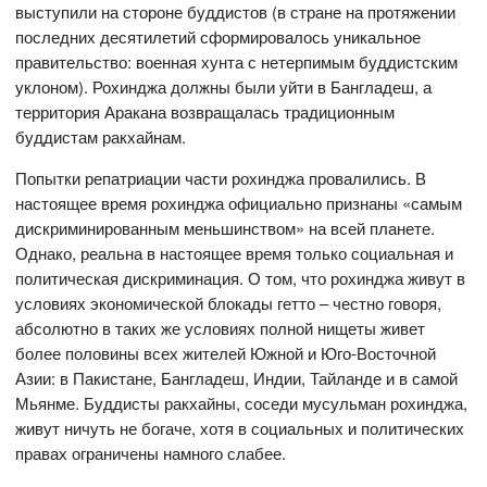
выступили на стороне буддистов (в стране на протяжении
последних десятилетий сформировалось уникальное
правительство: военная хунта с нетерпимым буддистским
уклоном). Рохинджа должны были уйти в Бангладеш, а
территория Аракана возвращалась традиционным
буддистам ракхайнам.
Попытки репатриации части рохинджа провалились. В
настоящее время рохинджа официально признаны «самым
дискриминированным меньшинством» на всей планете.
Однако, реальна в настоящее время только социальная и
политическая дискриминация. О том, что рохинджа живут в
условиях экономической блокады гетто – честно говоря,
абсолютно в таких же условиях полной нищеты живет
более половины всех жителей Южной и Юго-Восточной
Азии: в Пакистане, Бангладеш, Индии, Тайланде и в самой
Мьянме. Буддисты ракхайны, соседи мусульман рохинджа,
живут ничуть не богаче, хотя в социальных и политических
правах ограничены намного слабее.