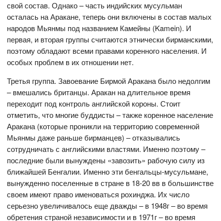
свой состав. Однако – часть индийских мусульман
осталась на Аракане, теперь они включены в состав малых
народов Мьянмы под названием Камейны (Kamein). И
первая, и вторая группы считаются этнически бирманскими,
поэтому обладают всеми правами коренного населения. И
особых проблем в их отношении нет.
Третья группа. Завоевание Бирмой Аракана было недолгим
– вмешались британцы. Аракан на длительное время
переходит под контроль английской короны. Стоит
отметить, что многие буддисты – также коренное население
Аракана (которые проникли на территорию современной
Мьянмы даже раньше бирманцев) – отказывались
сотрудничать с английскими властями. Именно поэтому –
последние были вынуждены «завозить» рабочую силу из
ближайшей Бенгалии. Именно эти бенгальцы-мусульмане,
вынужденно поселенные в стране в 18-20 вв в большинстве
своем имеют право именоваться рохинджа. Их число
серьезно увеличивалось еще дважды – в 1948г – во время
обретения страной независимости и в 1971г – во время