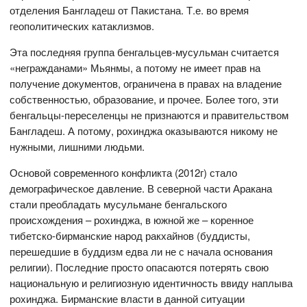
отделения Бангладеш от Пакистана. Т.е. во время
геополитических катаклизмов.
Эта последняя группа бенгальцев-мусульман считается
«негражданами» Мьянмы, а потому не имеет прав на
получение документов, ограничена в правах на владение
собственностью, образование, и прочее. Более того, эти
бенгальцы-переселенцы не признаются и правительством
Бангладеш. А потому, рохинджа оказываются никому не
нужными, лишними людьми.
Основой современного конфликта (2012г) стало
демографическое давление. В северной части Аракана
стали преобладать мусульмане бенгальского
происхождения – рохинджа, в южной же – коренное
тибетско-бирманские народ ракхайнов (буддисты,
перешедшие в буддизм едва ли не с начала основания
религии). Последние просто опасаются потерять свою
национальную и религиозную идентичность ввиду наплыва
рохинджа. Бирманские власти в данной ситуации