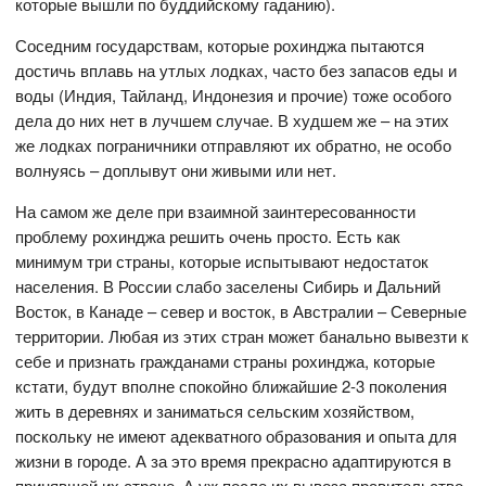
которые вышли по буддийскому гаданию).
Соседним государствам, которые рохинджа пытаются
достичь вплавь на утлых лодках, часто без запасов еды и
воды (Индия, Тайланд, Индонезия и прочие) тоже особого
дела до них нет в лучшем случае. В худшем же – на этих
же лодках пограничники отправляют их обратно, не особо
волнуясь – доплывут они живыми или нет.
На самом же деле при взаимной заинтересованности
проблему рохинджа решить очень просто. Есть как
минимум три страны, которые испытывают недостаток
населения. В России слабо заселены Сибирь и Дальний
Восток, в Канаде – север и восток, в Австралии – Северные
территории. Любая из этих стран может банально вывезти к
себе и признать гражданами страны рохинджа, которые
кстати, будут вполне спокойно ближайшие 2-3 поколения
жить в деревнях и заниматься сельским хозяйством,
поскольку не имеют адекватного образования и опыта для
жизни в городе. А за это время прекрасно адаптируются в
принявшей их стране. А уж после их вывоза правительство