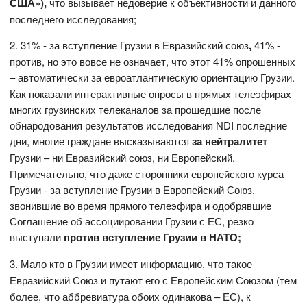
США»),
что вызывает недоверие к объективности и данного
последнего исследования;
2.
31% - за вступление Грузии в Евразийский союз
,
41% -
против, но это вовсе не означает, что этот 41% опрошенных
– автоматически за евроатлантическую ориентацию Грузии.
Как показали интерактивные опросы в прямых телеэфирах
многих грузинских телеканалов за прошедшие после
обнародования результатов исследования NDI последние
дни, многие граждане высказываются
за нейтралитет
Грузии – ни Евразийский союз, ни Европейский.
Примечательно, что даже сторонники европейского курса
Грузии - за вступление Грузии в Европейский Союз,
звонившие во время прямого телеэфира и одобрявшие
Соглашение об ассоциировании Грузии с ЕС, резко
выступали
против вступление Грузии в НАТО;
3.
Мало кто в Грузии имеет информацию, что такое
Евразийский Союз и путают его с Европейским Союзом
(тем
более, что аббревиатура обоих одинакова – ЕС),
к