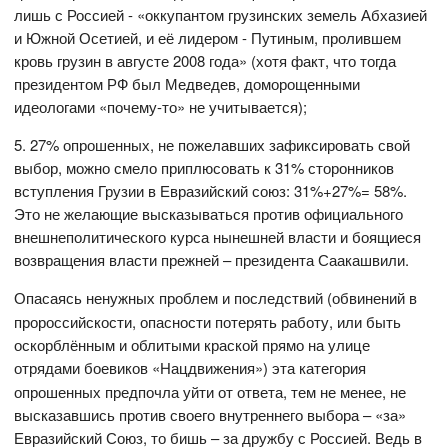
лишь с Россией - «оккупантом грузинских земель Абхазией
и Южной Осетией, и её лидером - Путиным, пролившем
кровь грузин в августе 2008 года» (хотя факт, что тогда
президентом РФ был Медведев, доморощенными
идеологами «почему-то» не учитывается);
5. 27% опрошенных, не пожелавших зафиксировать свой
выбор, можно смело приплюсовать к 31% сторонников
вступления Грузии в Евразийский союз: 31%+27%= 58%.
Это не желающие высказываться против официального
внешнеполитического курса нынешней власти и боящиеся
возвращения власти прежней – президента Саакашвили.
Опасаясь ненужных проблем и последствий
(обвинений в
пророссийскости, опасности потерять работу, или быть
оскорблённым и облитыми краской прямо на улице
отрядами боевиков «Нацдвижения»)
эта категория
опрошенных предпочла уйти от ответа, тем не менее, не
высказавшись против своего внутреннего выбора – «за»
Евразийский Союз, то бишь – за дружбу с Россией.
Ведь в