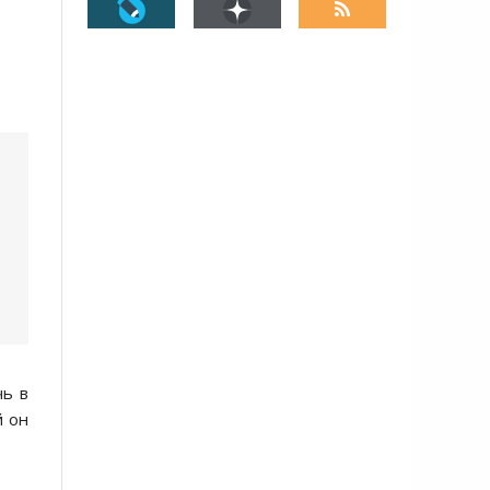
чь в
й он