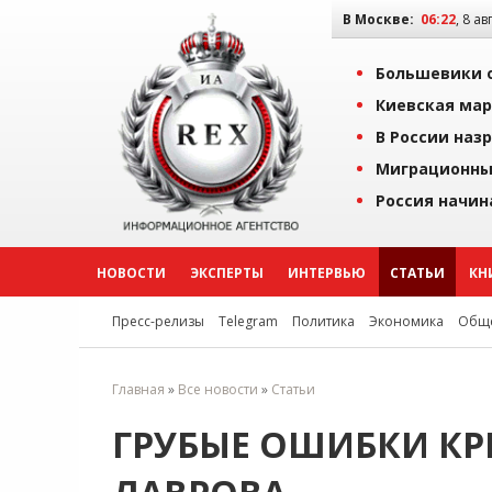
В Москве:
06:23
, 8 ав
Большевики о
Киевская мар
В России наз
Миграционны
Россия начин
НОВОСТИ
ЭКСПЕРТЫ
ИНТЕРВЬЮ
СТАТЬИ
КН
Пресс-релизы
Telegram
Политика
Экономика
Обще
Главная
»
Все новости
»
Статьи
ГРУБЫЕ ОШИБКИ КР