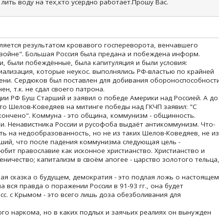
 лить воду на тех,кто усердно работает.Прошу Вас.
ляется результатом кровавого госпереворота, венчавшего
войне". Большая Россия была предана и побеждена информ.
и, были побеждённые, была капитуляция и были условия:
иализация, которые неукос. выполнялись РФ-властью по крайней
ени. Сердюков был поставлен для добивания обороноспособност
н, т.к. не сдал своего патрона.
ии РФ Буш Старший и заявил о победе Америки над Россией. А до
екто Шелов-Коведяев на митинге победы над ГКЧП заявил: "С
ончено". Коммуна - это община, коммунизм - общинность.
и. Ненавистника России и русофоба выдаёт антикоммунизм. Что-
ть на недообразованность, но не из таких Шелов-Коведяев, не из
вший, что после падения коммунизма следующая цель -
юбит православие как исконное христианство. Христианство и
еничество; капитализм в своём апогее - царство золотого тельца
ая сказка о будущем, демократия - это подлая ложь о настоящем
а вся правда о поражении России в 91-93 гг., она будет
осс. с Крымом - это всего лишь доза обезболивания для
ого наркома, но в каких подлых и заячьих реалиях он вынужден