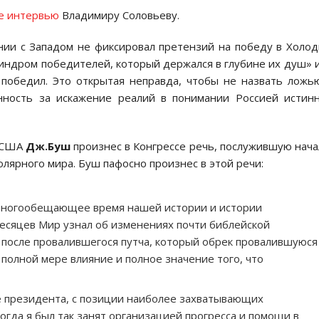
е интервью
Владимиру Соловьеву.
нии с Западом не фиксировал претензий на победу в Холо
 синдром победителей, который держался в глубине их душ» 
 победил. Это открытая неправда, чтобы не назвать ложь
нность за искажение реалий в понимании Россией истин
т США
Дж.Буш
произнес в Конгрессе речь, послужившую нач
олярного мира. Буш пафосно произнес в этой речи:
 многообещающее время нашей истории и истории
месяцев Мир узнал об изменениях почти библейской
ы после провалившегося путча, который обрек провалившуюся
в полной мере влияние и полное значение того, что
ге президента, с позиции наиболее захватывающих
гда я был так занят организацией прогресса и помощи в