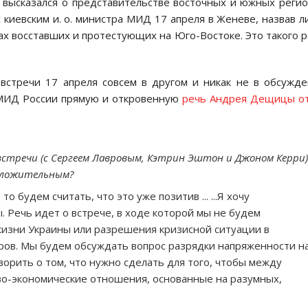
 высказался о представительстве восточных и южных реги
 киевским и. о. министра МИД 17 апреля в Женеве, назвав 
дах восставших и протестующих на Юго-Востоке. Это такого 
встречи 17 апреля совсем в другом и никак не в обсужд
и МИД России прямую и откровенную
речь Андрея Дещицы от
стречи (с Сергеем Лавровым, Кэтрин Эштон и Джоном Керри)
положительным?
то будем считать, что это уже позитив ... ...Я хочу
. Речь идет о встрече, в ходе которой мы не будем
изни Украины или разрешения кризисной ситуации в
вров. Мы будем обсуждать вопрос разрядки напряженности н
ворить о том, что нужно сделать для того, чтобы между
во-экономические отношения, основанные на разумных,