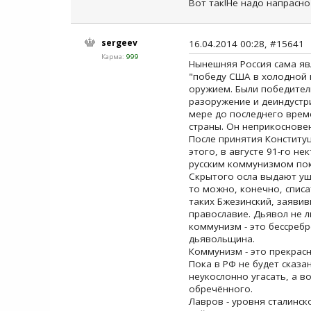
Вот так!Не надо напрасно
sergeev
16.04.2014 00:28, #15641
Карма:
999
Нынешняя Россия сама яв
"победу США в холодной 
оружием. Были победител
разоружение и деиндустр
мере до последнего врем
страны. Он неприкосновене
После принятия Конституц
этого, в августе 91-го н
русским коммунизмом пок
Скрытого осла выдают уш
то можно, конечно, списа
таких Бжезинский, заяви
православие. Дьявол не л
коммунизм - это бессребр
дьявольщина.
Коммунизм - это прекрасн
Пока в РФ не будет сказан
неукослонно угасать, а в
обречённого.
Лавров - уровня сталинск