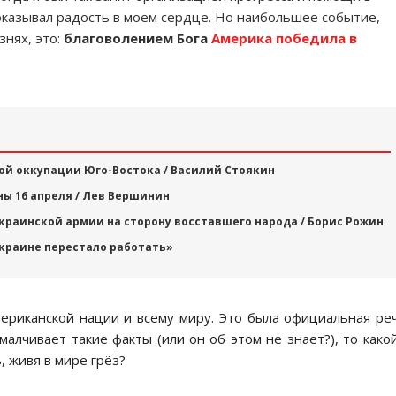
оказывал радость в моем сердце. Но наибольшее событие,
знях, это:
благоволением Бога
Америка победила в
кой оккупации Юго-Востока / Василий Стоякин
ы 16 апреля / Лев Вершинин
украинской армии на сторону восставшего народа / Борис Рожин
Украине перестало работать»
ериканской нации и всему миру. Это была официальная ре
малчивает такие факты (или он об этом не знает?), то како
, живя в мире грёз?