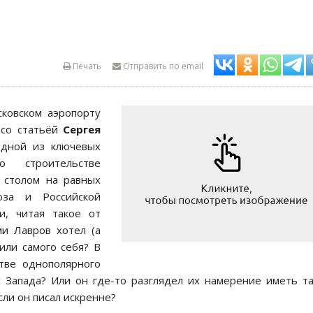
Печать
Отправить по email
сковском аэропорту
 со статьёй
Сергея
Одной из ключевых
 строительстве
 столом на равных
за и Российской
и, читая такое от
ми Лавров хотел (а
или самого себя? В
тве однополярного
 Запада? Или он где-то разглядел их намерение иметь т
сли он писал искренне?