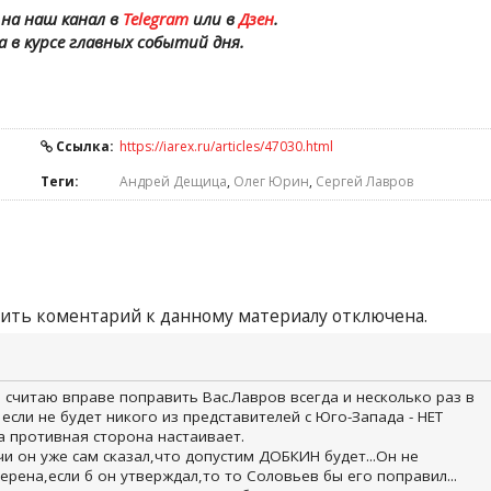
на наш канал в
Telegram
или в
Дзен
.
а в курсе главных событий дня.
Ссылка:
https://iarex.ru/articles/47030.html
Теги:
Андрей Дещица
,
Олег Юрин
,
Сергей Лавров
ить коментарий к данному материалу отключена.
 считаю вправе поправить Вас.Лавров всегда и несколько раз в
 если не будет никого из представителей с Юго-Запада - НЕТ
а противная сторона настаивает.
и он уже сам сказал,что допустим ДОБКИН будет...Он не
ерена,если б он утверждал,то то Соловьев бы его поправил...