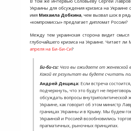
В том же интервью Соловьёву Сергей Лавров
Украины для обсуждения кризиса на Украине с
имя
Михаила Добкина
, чем вызвал шок в ря
«компромиссы» предлагает дипломат России?
Между тем украинская сторона видит смысл 
глубочайшего кризиса на Украине. Читает л
апреля на Би-Би-Си
?
Би-би-си:
Чего вы ожидаете от женевской в
Какой ее результат вы будете считать 
Андрей Дещица:
Если встреча состоится, 
подчеркнуть, что это будут не переговоры
обсуждать вопросы внутриполитической ж
Украине, как говорит об этом министр Ла
границах Украины и в Крыму. Мы будем го
Украиной и Россией возобновились торго
прагматичных, рыночных принципах.