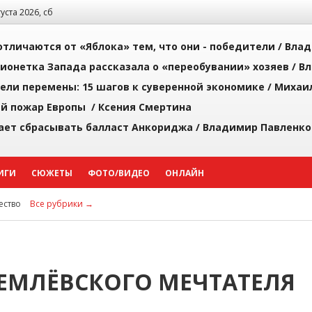
густа 2026, сб
тличаются от «Яблока» тем, что они - победители /
Влад
ионетка Запада рассказала о «переобувании» хозяев /
Вл
рели перемены: 15 шагов к суверенной экономике /
Михаи
й пожар Европы /
Ксения Смертина
ает сбрасывать балласт Анкориджа /
Владимир Павленко
ИГИ
СЮЖЕТЫ
ФОТО/ВИДЕО
ОНЛАЙН
ство
Все рубрики →
ЕМЛЁВСКОГО МЕЧТАТЕЛЯ