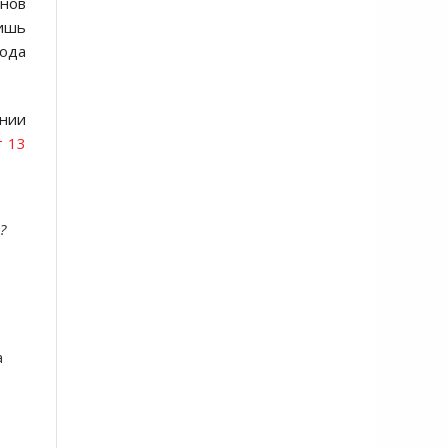
онов
лишь
рода
ении
 13
?
а