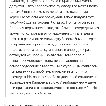
развития). Разумеется, чисто теоретически можно
допустить, что Карабахское руководство может пойти
на такой шаг только с условием, что остальные
коренные этносы Азербайджана также получат хоть
какой-нибудь автономный статус. Но при этом есть
большая вероятность того, что Алиев в очередной раз
может использовать этих «карманных» талышей и
лезгин в реализации своих сугубо семейных интересов
по продлению срока нахождения своего клана у
власти, а все эти народы в итоге в очередной раз
останутся «с носом». Во-вторых, тем более в
нынешних условиях, когда право народов на
самоопределение стало таким актуальным фактором
при решении их проблем, никак не верится, что
президент Нагорного Карабаха даст своё согласие на
возвращение Карабаха в лоно Азербайджана – даже
при признании его независимости «в составе АР». Но
тут речь даже не об этом.
Речь о том, смогут ли такие полумеры спасти