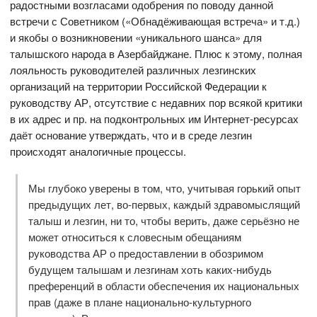
радостными возгласами одобрения по поводу данной
встречи с Советником («Обнадёживающая встреча» и т.д.)
и якобы о возникновении «уникального шанса» для
талышского народа в Азербайджане. Плюс к этому, полная
лояльность руководителей различных лезгинских
организаций на территории Российской Федерации к
руководству АР, отсутствие с недавних пор всякой критики
в их адрес и пр. на подконтрольных им Интернет-ресурсах
даёт основание утверждать, что и в среде лезгин
происходят аналогичные процессы.
Мы глубоко уверены в том, что, учитывая горький опыт
предыдущих лет, во-первых, каждый здравомыслящий
талыш и лезгин, ни то, чтобы верить, даже серьёзно не
может относиться к словесным обещаниям
руководства АР о предоставлении в обозримом
будущем талышам и лезгинам хоть каких-нибудь
преференций в области обеспечения их национальных
прав (даже в плане национально-культурного