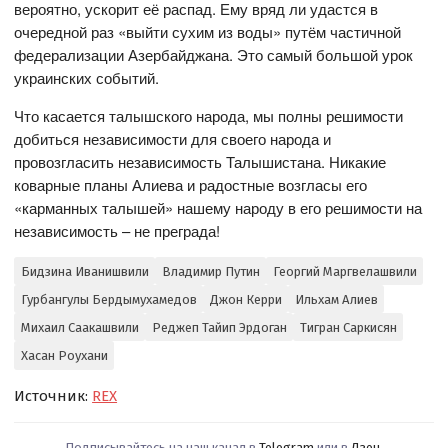
вероятно, ускорит её распад. Ему вряд ли удастся в
очередной раз «выйти сухим из воды» путём частичной
федерализации Азербайджана. Это самый большой урок
украинских событий.
Что касается талышского народа, мы полны решимости
добиться независимости для своего народа и
провозгласить независимость Талышистана. Никакие
коварные планы Алиева и радостные возгласы его
«карманных талышей» нашему народу в его решимости на
независимость – не преграда!
Бидзина Иванишвили
Владимир Путин
Георгий Маргвелашвили
Гурбангулы Бердымухамедов
Джон Керри
Ильхам Алиев
Михаил Саакашвили
Реджеп Тайип Эрдоган
Тигран Саркисян
Хасан Роухани
Источник:
REX
Подписывайтесь на наш канал в
Telegram
или в
Дзен
.