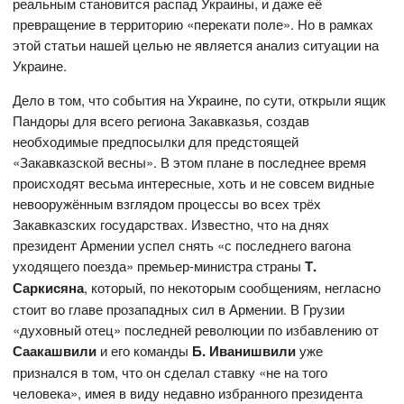
реальным становится распад Украины, и даже её
превращение в территорию «перекати поле». Но в рамках
этой статьи нашей целью не является анализ ситуации на
Украине.
Дело в том, что события на Украине, по сути, открыли ящик
Пандоры для всего региона Закавказья, создав
необходимые предпосылки для предстоящей
«Закавказской весны». В этом плане в последнее время
происходят весьма интересные, хоть и не совсем видные
невооружённым взглядом процессы во всех трёх
Закавказских государствах. Известно, что на днях
президент Армении успел снять «с последнего вагона
уходящего поезда» премьер-министра страны
Т.
Саркисяна
, который, по некоторым сообщениям, негласно
стоит во главе прозападных сил в Армении. В Грузии
«духовный отец» последней революции по избавлению от
Саакашвили
и его команды
Б. Иванишвили
уже
признался в том, что он сделал ставку «не на того
человека», имея в виду недавно избранного президента