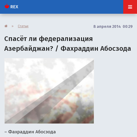
REX
»
Статьи
8 апреля 2014 00:29
Спасёт ли федерализация
Азербайджан? / Фахраддин Абосзода
– Фахраддин Абосзода