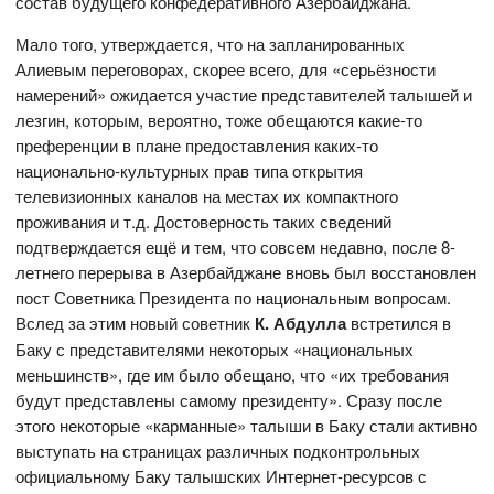
состав будущего конфедеративного Азербайджана.
Мало того, утверждается, что на запланированных
Алиевым переговорах, скорее всего, для «серьёзности
намерений» ожидается участие представителей талышей и
лезгин, которым, вероятно, тоже обещаются какие-то
преференции в плане предоставления каких-то
национально-культурных прав типа открытия
телевизионных каналов на местах их компактного
проживания и т.д. Достоверность таких сведений
подтверждается ещё и тем, что совсем недавно, после 8-
летнего перерыва в Азербайджане вновь был восстановлен
пост Советника Президента по национальным вопросам.
Вслед за этим новый советник
К. Абдулла
встретился в
Баку с представителями некоторых «национальных
меньшинств», где им было обещано, что «их требования
будут представлены самому президенту». Сразу после
этого некоторые «карманные» талыши в Баку стали активно
выступать на страницах различных подконтрольных
официальному Баку талышских Интернет-ресурсов с