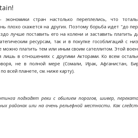
tain!
 экономики стран настолько переплелись, что тоталь
нь плохо скажется на других. Поэтому борьба идет "до пе
аздо лучше поставить его на колени и заставить платить д
тегическим ресурсам, так и в покупке гособлигаций с ни
 можно платить тем или иным своим сателлитом. Этой вое
я лишь в отношениях с другими Акторами. Ко всем остал
оворя, не в полной мере (Сомали, Ирак, Афганистан, Би
по всей планете, см. ниже карту).
фтинга подходят реки с обилием порогов, шивер, перекат
рных районах или на очень рельефной местности. Как следст
.