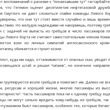
от воспоминаний о расизме к "понаехавшим тут" гастарбайт
ся, что Гегемон оценит десятилетия нефтегазовой друж
я Смуглого не дают сложиться спайке команды Левого бо
уверены, что они тут стоят вместе случайно и лишь време
ольствию. Но желудок надеждами не накормишь, поэтому гр
и с задачей не выпасть из гребцов в число пассажиров п
бцы Левого борта не считают самостоятельным членом Ком
нгтон взял из личных симпатий англосаксонского кровн
ританец обижается и строит козни.
лот, куда им надо, отталкиваются от опасных скал, уводят 
посовещался штаб и решил Чапаев", но конечное направл
ни группируются возле гребцов и помогают им. Далеко не вс
м, ресурсам и хорошей жизни, многие пассажиры из выс
нтарности". Часть пассажиров пока ни к одному гребцу ещ
бцы не могут сильно вредить кому-нибудь из гребцов, так
 энтузиазмом бьют пассажиров, особенно тех, которые бегаю