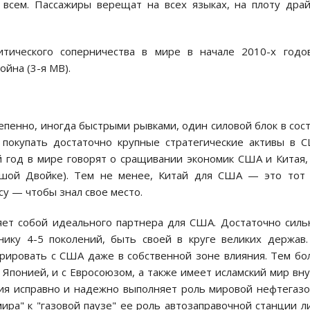
 всем. Пассажиры верещат на всех языках, на плоту дра
тического соперничества в мире в начале 2010-х годо
ойна (3-я МВ).
епенно, иногда быстрыми рывками, один силовой блок в сос
 покупать достаточно крупные стратегические активы в 
й год в мире говорят о сращивании экономик США и Китая,
ьшой Двойке). Тем не менее, Китай для США — это тот 
су — чтобы знал свое место.
яет собой идеального партнера для США. Достаточно силь
ику 4-5 поколений, быть своей в круге великих держав
урировать с США даже в собственной зоне влияния. Тем бо
с Японией, и с Евросоюзом, а также имеет исламский мир вн
сия исправно и надежно выполняет роль мировой нефтегаз
мира" к "газовой паузе" ее роль автозаправочной станции 