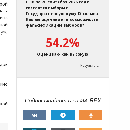
С 18 по 20 сентября 2026 года
орой
состоятся выборы в
А. У
Государственную думу IX созыва.
тина
Как вы оцениваете возможность
нной
фальсификации выборов?
 уж,
54.2%
Оцениваю как высокую
одов
Результаты
ские
Подписывайтесь на ИА REX
ской