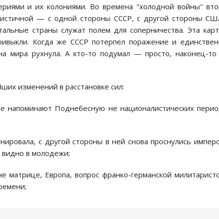
ериями и их колониями. Во времена "холодной войны" вт
листичной — с одной стороны СССР, с другой стороны СШ
тальные страны служат полем для соперничества. Эта кар
привыкли. Когда же СССР потерпел поражение и единстве
а мира рухнула. А кто-то подумал — просто, наконец-то
йших изменений в расстановке сил:
е напоминают Поднебесную не националистических пери
нировала, с другой стороны в ней снова проснулись импер
о видно в молодежи;
е матрице, Европа, вопрос франко-германской милитарист
ремени;