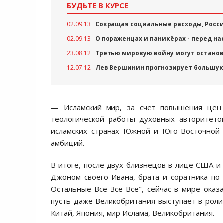
БУДЬТЕ В КУРСЕ
02.09.13
Сокращая социальные расходы, Росси
02.09.13
О пораженцах и паникёрах - перед н
23.08.12
Третью мировую войну могут останов
12.07.12
Лев Вершинин прогнозирует большу
— Исламский мир, за счет повышения цен
теологической работы духовных авторитето
исламских странах Южной и Юго-Восточной 
амбиций.
В итоге, после двух близнецов в лице США и 
Джоном своего Ивана, брата и соратника по
Остальные-Все-Все-Все", сейчас в мире оказ
пусть даже Великобритания выступает в роли
Китай, Япония, мир Ислама, Великобритания.