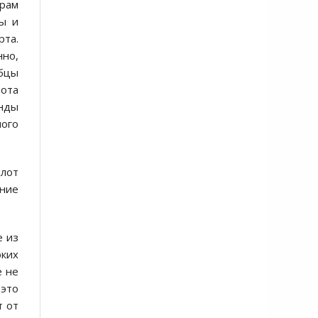
ерам
бы и
рта.
нно,
ебцы
лота
анды
ого
плот
ение
е из
оких
е не
 это
т от