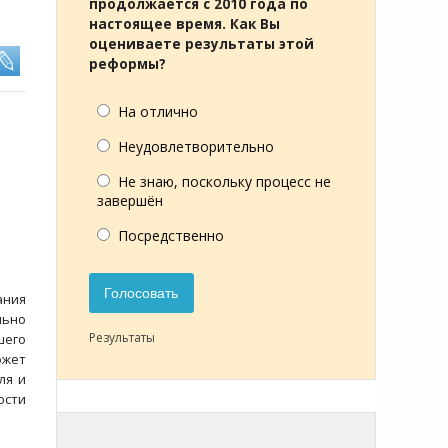
продолжается с 2010 года по
настоящее время. Как Вы
оцениваете результаты этой
реформы?
На отлично
Неудовлетворительно
Не знаю, поскольку процесс не
завершён
Посредственно
Голосовать
ания
льно
Результаты
шего
ожет
ля и
ости