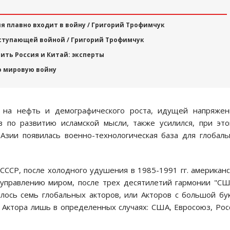
я плавно входит в войну / Григорий Трофимчук
аступающей войной / Григорий Трофимчук
ить Россия и Китай: эксперты
ю мировую войну
 на нефть и демографического роста, идущей напряжен
в по развитию исламской мысли, также усилился, при эт
Азии появилась военно-технологическая база для глобал
СССР, после холодного удушения в 1985-1991 гг. американ
 управлению миром, после трех десятилетий гармонии "С
алось семь глобальных акторов, или Акторов с большой бу
 Актора лишь в определенных случаях: США, Евросоюз, Рос