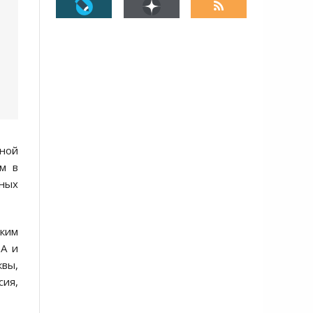
ной
ом в
ьных
ским
ША и
квы,
сия,