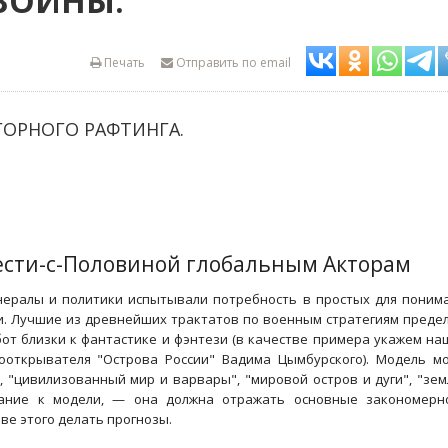
ВОЙНЫ.
Печать
Отправить по email
ГОРНОГО РАФТИНГА.
ести-с-Половиной глобальным Акторам
нералы и политики испытывали потребность в простых для поним
и. Лучшие из древнейших трактатов по военным стратегиям преде
т близки к фантастике и фэнтези (в качестве примера укажем на
ооткрывателя "Острова России" Вадима Цымбурского). Модель м
 "цивилизованный мир и варвары", "мировой остров и дуги", "зем
ование к модели, — она должна отражать основные закономерн
ве этого делать прогнозы.