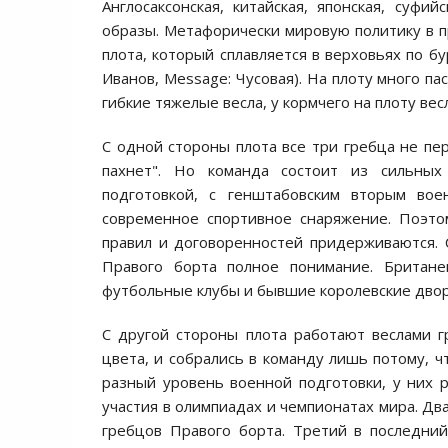
Англосаксонская, китайская, японская, суф
образы. Метафорически мировую политику в 
плота, который сплавляется в верховьях по б
Иванов, Message: Чусовая). На плоту много па
гибкие тяжелые весла, у кормчего на плоту ве
С одной стороны плота все три гребца не пер
пахнет". Но команда состоит из сильных
подготовкой, с генштабовским вторым во
современное спортивное снаряжение. Поэто
правил и договоренностей придерживаются. 
Правого борта полное понимание. Британ
футбольные клубы и бывшие королевские дво
С другой стороны плота работают веслами г
цвета, и собрались в команду лишь потому, 
разный уровень военной подготовки, у них 
участия в олимпиадах и чемпионатах мира. Дв
гребцов Правого борта. Третий в последни