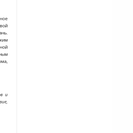
ное
рвой
ань.
зким
нной
ьным
рма,
ов и
вие,