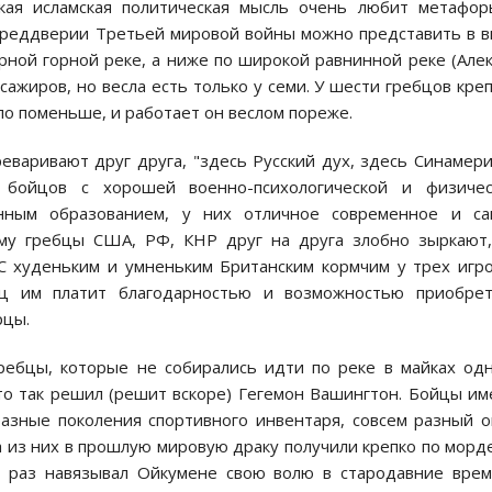
ийская исламская политическая мысль очень любит метафо
преддверии Третьей мировой войны можно представить в 
урной горной реке, а ниже по широкой равнинной реке (Але
ссажиров, но весла есть только у семи. У шести гребцов кре
сло поменьше, и работает он веслом пореже.
еваривают друг друга, "здесь Русский дух, здесь Синамер
 бойцов с хорошей военно-психологической и физичес
енным образованием, у них отличное современное и са
му гребцы США, РФ, КНР друг на друга злобно зыркают
С худеньким и умненьким Британским кормчим у трех игр
ец им платит благодарностью и возможностью приобрет
рцы.
ребцы, которые не собирались идти по реке в майках од
что так решил (решит вскоре) Гегемон Вашингтон. Бойцы и
разные поколения спортивного инвентаря, совсем разный 
а из них в прошлую мировую драку получили крепко по морд
й раз навязывал Ойкумене свою волю в стародавние вре