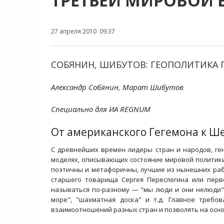
ТРЕТЬЕЙ МИРОВОЙ 
27 апреля 2010 09:37
СОБЯНИН, ШИБУТОВ: ГЕОПОЛИТИКА 
Александр Собянин, Марат Шибутов
Специально для ИА REGNUM
От американского Гегемона к Ш
С древнейших времен лидеры стран и народов, ге
моделях, описывающих состояние мировой политик
поэтичны и метафоричны, лучшие из нынешних рабо
старшего товарища Сергея Переслегина или перв
называться по-разному — "мы люди и они нелюди",
море", "шахматная доска" и т.д. Главное треб
взаимоотношений разных стран и позволять на осно