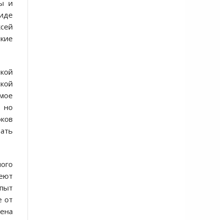
ры и
виде
ксей
пкие
икой
кой
мое
, но
оков
ать
ного
меют
опыт
е от
мена