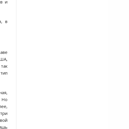
йв и
в, в
таве
США,
 так
тип
ная,
. Но
лее,
утри
овой
лишь