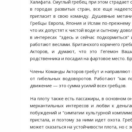
Халифата. Смуглый гребец при этом страдает 
в городах развитых стран, все еще надеет
пригласит в свою команду. Душевные метани
Гребцы Европа, Япония и Ислам по-прежнему 
что их допустят к чистой воде и сытному дов
в интересах "здесь и сейчас подкормиться" 
работают веслами. Британского кормчего гре
Акторов, и думают, что это Гегемон Ваши
родственника и посадил на фартовое место. Б
Члены Команды Акторов гребут и направляют п
от гибельных водоворотов. Работают "как 
движение — это сумма усилий всех гребцов.
На плоту также есть пассажиры, в основном о
меркантильных интересов и любви к деньга
побуждений и "симпатии культурной комплиме
пристала, и поэтому за ними идет охота. Гре
может сказаться на устойчивости плота, но с