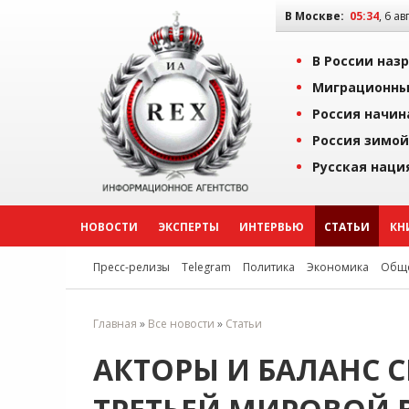
В Москве:
05:34
, 6 ав
В России наз
Миграционны
Россия начин
Россия зимой
Русская наци
НОВОСТИ
ЭКСПЕРТЫ
ИНТЕРВЬЮ
СТАТЬИ
КН
Пресс-релизы
Telegram
Политика
Экономика
Обще
Главная
»
Все новости
»
Статьи
АКТОРЫ И БАЛАНС С