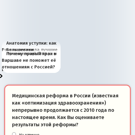
Анатомия уступки: как
Россия потеряла лучшие
Большевики
Киевская марионетка
В России назрели
Миграционный пожар
Россия начинает
Россия зимой 1904
Русская нация вчера и
Почему правый крах в
рыбопромысловые
отличаются от «Яблока»
Запада рассказала о
перемены: 15 шагов к
Европы
сбрасывать балласт
года: первые уступки во
сегодня
Варшаве не поможет её
районы Баренцева
тем, что они -
«переобувании» хозяев
суверенной экономике
Анкориджа
внутренней политике
отношениям с Россией?
моря
победители
Медицинская реформа в России (известная
как «оптимизация здравоохранения»)
непрерывно продолжается с 2010 года по
настоящее время. Как Вы оцениваете
результаты этой реформы?
На отлично