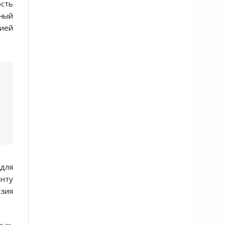
ость
чный
рией
для
енту
изия