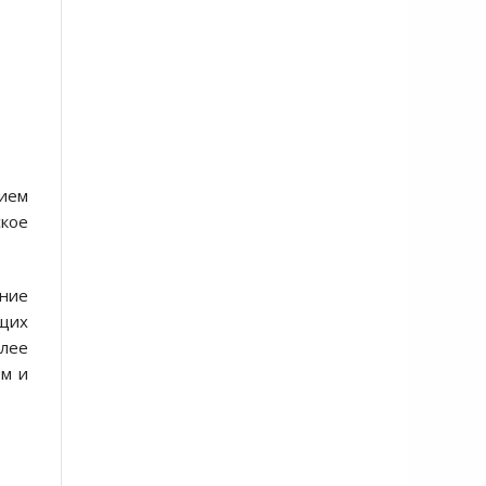
ь
нием
кое
ние
ящих
лее
ом и