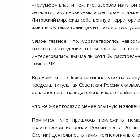
«триумфе» власти тех, кто, взорвав изнутри
сепаратистам, иноземным агрессорам и даже с
Литовский мир, сжав собственную территорию 
жившего в таких границах и с такой структуро
Самое главное, что, удовлетворяясь неврот
советов о введении своей власти на всей 
интересовалась: вышла ли хотя бы расстрель
комнат ЧК.
Впрочем, и это было излишне: уже на след
предела, титульная Советская Россия оказыв
реальностью – назидательно и картографическ
Что же ждёт гораздо менее опытную и злове
Помнится, мне пришлось приложить нема
политической историей России после 26 ав
Осетии) деятельность таких технологичных го