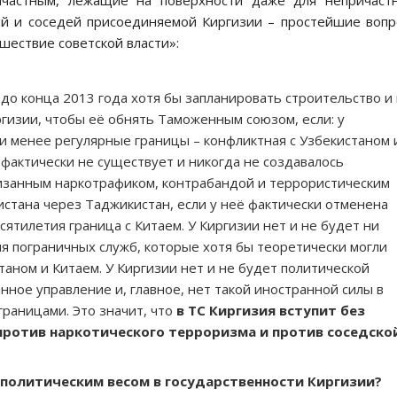
ичастным, лежащие на поверхности даже для непричастн
ей и соседей присоединяемой Киргизии – простейшие воп
ествие советской власти»:
до конца 2013 года хотя бы запланировать строительство и 
ргизии, чтобы её обнять Таможенным союзом, если: у
ли менее регулярные границы – конфликтная с Узбекистаном 
 фактически не существует и никогда не создавалось
изанным наркотрафиком, контрабандой и террористическим
стана через Таджикистан, если у неё фактически отменена
сятилетия граница с Китаем. У Киргизии нет и не будет ни
для пограничных служб, которые хотя бы теоретически могли
аном и Китаем. У Киргизии нет и не будет политической
нное управление и, главное, нет такой иностранной силы в
границами. Это значит, что
в ТС Киргизия вступит без
против наркотического терроризма и против соседско
 политическим весом в государственности Киргизии?