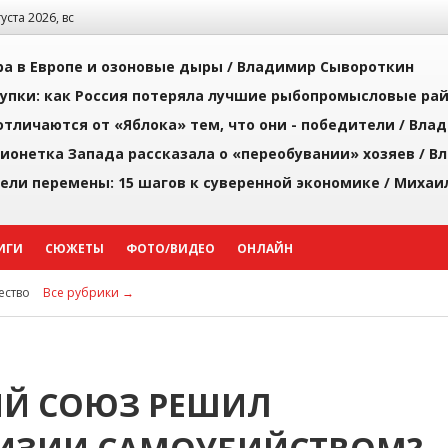
густа 2026, вс
а в Европе и озоновые дыры /
Владимир Сывороткин
упки: как Россия потеряла лучшие рыбопромысловые ра
тличаются от «Яблока» тем, что они - победители /
Влад
ионетка Запада рассказала о «переобувании» хозяев /
Вл
рели перемены: 15 шагов к суверенной экономике /
Михаи
ИГИ
СЮЖЕТЫ
ФОТО/ВИДЕО
ОНЛАЙН
ство
Все рубрики →
Й СОЮЗ РЕШИЛ