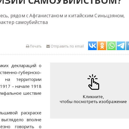
ГИЗИИ САМОУБИЙСТВОМ?
есь, рядом с Афганистаном и китайским Синьцзяном,
рактер самоубийства
Печать
Отправить по email
мких деклараций о
рственно-губернско-
» на территории
1917 – начале 1918
иумфальное шествие
ьшивой раскраске
 выглядело вполне
ьёзно говорить о