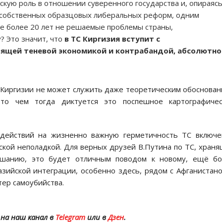
скую роль в отношении суверенного государства и, опираяс
собственных образцовых либеральных реформ, одним
уже более 20 лет не решаемые проблемы страны,
? Это значит, что
в ТС Киргизия вступит с
вящей теневой экономикой и контрабандой, абсолютно
 Киргизии не может служить даже теоретическим обоснова
 то чем тогда диктуется это поспешное картографичес
здействий на жизненно важную герметичность ТС включе
ской неполадкой. Для верных друзей В.Путина по ТС, хран
ешанию, это будет отличным поводом к новому, ещё бо
азийской интеграции, особенно здесь, рядом с Афганистан
тер самоубийства.
на наш канал в
Telegram
или в
Дзен
.