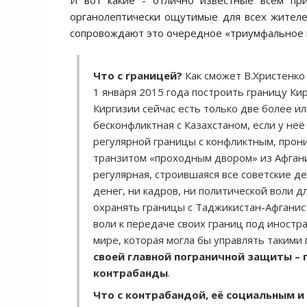
И вот какие - отлично известные всем пр
органолептически ощутимые для всех жител
сопровождают это очередное «триумфальное ш
Что с границей?
Как сможет В.Христенко 
1 января 2015 года построить границу Ки
Киргизии сейчас есть только две более и
бесконфликтная с Казахстаном, если у неё
регулярной границы с конфликтным, прон
транзитом «проходным двором» из Афгани
регулярная, строившаяся все советские де
денег, ни кадров, ни политической воли 
охранять границы с Таджикистан-Афганист
воли к передаче своих границ под иностра
мире, которая могла бы управлять такими 
своей главной пограничной защиты – 
контрабанды
.
Что с контрабандой, её социальным и