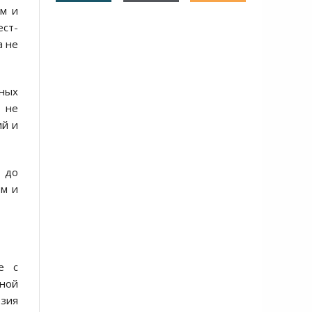
ам и
ест-
а не
тных
, не
ий и
я до
ом и
е с
жной
езия