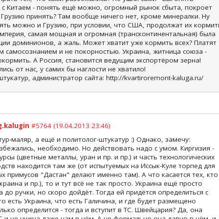
 с Китаем - понять ещё можно, огромный рынок сбыта, покроет
 Грузию принять? Там вообще ничего нет, кроме минералки. Ну
ть можно и Грузию, при условии, что США, продолжат их кормит
империя, самая мощная и огромная (трансконтинентальная) была
ции доминионов, а жаль. Может хватит уже кормить всех? Платят
м самосознанием и не покорностью. Украина, житница союза -
окормить. А Россия, становится ведущим экспортёром зерна!
ись от нас, у самих бы наглости не хватило!
тукатур, администратор сайта: http://kvartiroremont-kaluga.ru/
g.kalugin
#5764 (19.04.2013 23:46)
тур-маляр, а ещё и политолог-штукатур :) Однако, замечу:
азбежались, необходимо. Но действовать надо с умом. Киргизия -
рсы (цветные металлы, уран и пр. и пр.) и часть технологических
дств находится там же (от испытуемых на Иссык-Куле торпед для
 примусов "Дастан" делают именно там). А что касается тех, кто
краина и пр.), то и тут всё не так просто. Украина ещё просто
а до ручки, но скоро дойдёт. Тогда ей придётся определиться с
то есть Украина, что есть Галичина, и где будет размещено
лько определится - тогда и вступит в ТС. Швейцария? Да, она
 и не нужна даже нам в нём. А не формально она давно в нём, и