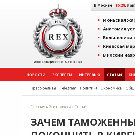
В Москве:
16:28
, 9 ав
Июньская жар
Анатомия уст
Большевики о
Киевская мар
В России наз
НОВОСТИ
ЭКСПЕРТЫ
ИНТЕРВЬЮ
СТАТЬИ
КН
Пресс-релизы
Telegram
Политика
Экономика
Обще
Главная
»
Все новости
»
Статьи
ЗАЧЕМ ТАМОЖЕННЫ