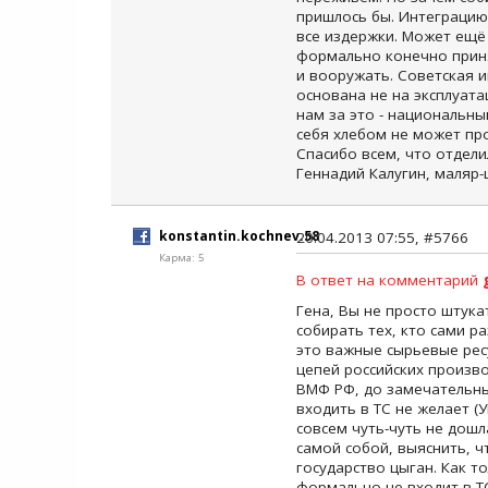
пришлось бы. Интеграцию
все издержки. Может ещё
формально конечно приня
и вооружать. Советская 
основана не на эксплуата
нам за это - национальны
себя хлебом не может пр
Спасибо всем, что отделил
Геннадий Калугин, маляр-ш
konstantin.kochnev.58
20.04.2013 07:55, #5766
Карма: 5
В ответ на комментарий
Гена, Вы не просто штука
собирать тех, кто сами р
это важные сырьевые ресу
цепей российских произво
ВМФ РФ, до замечательных
входить в ТС не желает (У
совсем чуть-чуть не дошл
самой собой, выяснить, ч
государство цыган. Как то
формально не входит в ТС