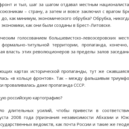
 фронт и тыл, шаг за шагом отдавал местным националист
оюзникам – страну, а затем и вовсе заключил с врагом Бр
до, как минимум, экономического обрубка? Обрубка, никогд
й экономики, как они были созданы в Брест-Литовске.
ическим голосованием большевистско-левоэсеровских мес
формально-титульной территории, пропаганда, конечно
ная власть этих революционеров за пределы залов заседан
ующих картах исторической пропаганды, тут же сжавшаяс
алась «в кольце фронтов». Так – между фальшивым триумф
и проваливалась даже пропаганда СССР.
щую российскую картографию?
ло длительных усилий, чтобы привести в соответстви
густа 2008 года (признания независимости Абхазии и Ю
сударственных ведомств, как почта России и такие же геод