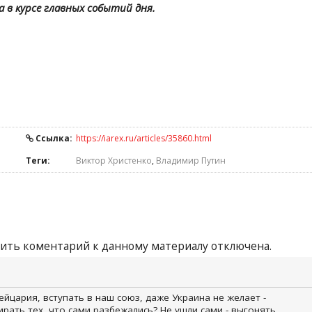
а в курсе главных событий дня.
Ссылка:
https://iarex.ru/articles/35860.html
Теги:
Виктор Христенко
,
Владимир Путин
ить коментарий к данному материалу отключена.
ейцария, вступать в наш союз, даже Украина не желает -
рать тех, что сами разбежались? Не ушли сами - выгонять