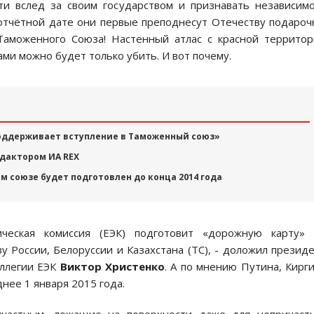
ти вслед за своим государством и признавать независим
 отчётной дате они первые преподнесут Отечеству подаро
 Таможенного Союза! Настенный атлас с красной террито
ми можно будет только убить. И вот почему.
поддерживает вступление в Таможенный союз»
дактором ИА REX
м союзе будет подготовлен до конца 2014 года
ческая комиссия (ЕЭК) подготовит «дорожную карту» 
 России, Белоруссии и Казахстана (ТС), - доложил презид
ллегии ЕЭК
Виктор Христенко
. А по мнению Путина, Кирг
нее 1 января 2015 года.