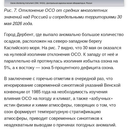
Рис. 7. Отклонение ОСО от средних многолетних
значений над Россией и сопредельными территориями 30
мая 2026 года.
Город Дербент, где выпало аномально большое количество
осадков, расположен на северо-западном берегу
Каспийского моря. На рис. 7 видно, что 30 мая он оказался
на нулевой изолинии отклонения ОСО. К западу от неё и
параллельно ей протянулась изолиния избытка озона на
5%, а к востоку — зона 5-процентного дефицита озона.
В заключение с горечью отметим в очередной раз, что
игнорирование современной синоптикой указаний Венской
конвенции от 1985 года на необходимость изучения
влияния ОСО на погоду и климат, а также «азбучных»
истин физики и химии атмосферы, говорящих о том, что
озон формирует температурную стратификацию
атмосферы, приводит современных синоптиков к
неадекватным выводам о причинах погодных аномалий.