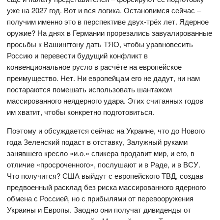
уже на 2027 год. Вот и вся логика. Остановимся сейчас –
получим именно это в перспективе двух-трёх лет. Ядерное
оружие? На днях в Германии прорезались завуалированные
просьбы к Вашингтону дать ТЯО, чтобы уравновесить
Россию и перевести будущий конфликт в
конвенциональное русло в расчёте на европейское
преимущество. Нет. Ни европейцам его не дадут, ни нам
постараются помешать использовать шантажом
массированного неядерного удара. Этих считанных годов
им хватит, чтобы конкретно подготовиться.
Поэтому и обсуждается сейчас на Украине, что до Нового
года Зеленский подаст в отставку, Залужный руками
занявшего кресло «и.о.» спикера продавит мир, и его, в
отличие «просроченного», послушают и в Раде, и в ВСУ.
Что получится? США выйдут с европейского ТВД, создав
предвоенный расклад без риска массированного ядерного
обмена с Россией, но с прибылями от перевооружения
Украины и Европы. Заодно они получат дивиденды от