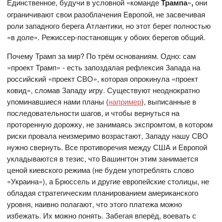
Единственное, будучи в условной «команде
Трампа
»
,
они
ограничивают свои разоблачения Европой, не засвечивая
роли западного берега Атлантики, но этот берег полностью
«в доле». Режиссер-постановщик у обоих берегов общий.
Почему Трамп за мир? По трём основаниям. Одно: сам
«проект Трамп» - есть запоздалая рефлексия Запада на
российский «проект СВО», которая опрокинула «проект
ковид», сломав Западу игру. Существуют неоднократно
упоминавшиеся нами планы (
например
), выписанные в
последовательности шагов, и чтобы вернуться на
проторенную дорожку, не занимаясь экспромтом, в котором
риски провала неизмеримо возрастают, Западу нашу СВО
нужно свернуть. Все противоречия между США и Европой
укладываются в тезис, что Вашингтон этим занимается
ценой киевского режима (не будем употреблять слово
«Украина»), а Брюссель и другие европейские столицы, не
обладая стратегическим планированием американского
уровня, наивно полагают, что этого платежа можно
избежать. Их можно понять. Забегая вперёд, воевать с