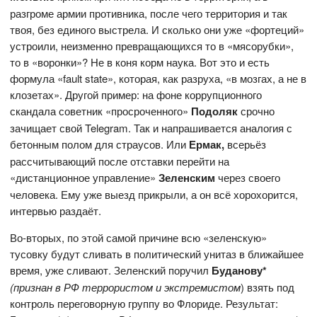
разгроме армии противника, после чего территория и так
твоя, без единого выстрела. И сколько они уже «фортеций»
устроили, неизменно превращающихся то в «мясорубки»,
то в «воронки»? Не в коня корм наука. Вот это и есть
формула «fault state», которая, как разруха, «в мозгах, а не в
клозетах». Другой пример: на фоне коррупционного
скандала советник «просроченного»
Подоляк
срочно
зачищает свой Telegram. Так и напрашивается аналогия с
бетонным полом для страусов. Или
Ермак,
всерьёз
рассчитывающий после отставки перейти на
«дистанционное управление»
Зеленским
через своего
человека. Ему уже выезд прикрыли, а он всё хорохорится,
интервью раздаёт.
Во-вторых, по этой самой причине всю «зеленскую»
тусовку будут сливать в политический унитаз в ближайшее
время, уже сливают. Зеленский поручил
Буданову*
(признан в РФ террористом и экстремистом
) взять под
контроль переговорную группу во Флориде. Результат: