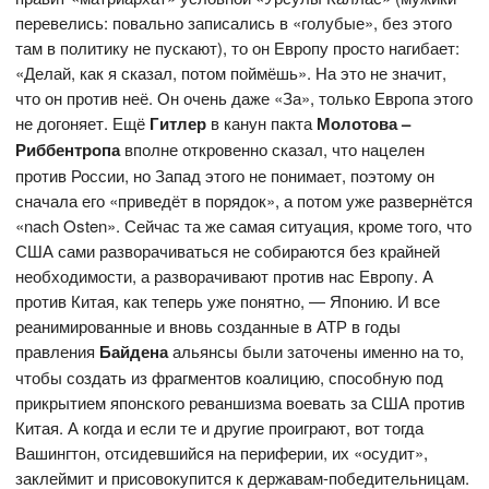
перевелись: повально записались в «голубые», без этого
там в политику не пускают), то он Европу просто нагибает:
«Делай, как я сказал, потом поймёшь». На это не значит,
что он против неё. Он очень даже «За», только Европа этого
не догоняет. Ещё
Гитлер
в канун пакта
Молотова –
Риббентропа
вполне откровенно сказал, что нацелен
против России, но Запад этого не понимает, поэтому он
сначала его «приведёт в порядок», а потом уже развернётся
«nach Osten». Сейчас та же самая ситуация, кроме того, что
США сами разворачиваться не собираются без крайней
необходимости, а разворачивают против нас Европу. А
против Китая, как теперь уже понятно, — Японию. И все
реанимированные и вновь созданные в АТР в годы
правления
Байдена
альянсы были заточены именно на то,
чтобы создать из фрагментов коалицию, способную под
прикрытием японского реваншизма воевать за США против
Китая. А когда и если те и другие проиграют, вот тогда
Вашингтон, отсидевшийся на периферии, их «осудит»,
заклеймит и присовокупится к державам-победительницам.