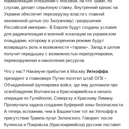
нормализации отношений с Москвой, на что Трамп, по
слухам, делает серьёзную ставку. Внутренний кризис на
Украине обеспечит перезагрузку власти с главной
неизменной целью (по Залужному) «разрушения
Российской империи». В Европе будут созданы условия
для радикализации и военной эскалации на украинском
плацдарме, которому в ускоренном режиме будут
возвращать роль и возможности «тарана». Запад в целом
получит передышку с возможностью перегруппировки,
перевооружения и накопления ресурсов.
Что у нас? Накануне прибытия в Москву
Уиткоффа
президент и главковерх Путин посетил штаб ОГВ –
Объединённой группировки войск, где ему доложили про
освобождение Волчанска и Красноармейска и начало
операции по Гуляйполю, Северску и Красному Лиману.
Прозвучала задача создания буферной зоны безопасности.
А теперь вспомним, чем в Вашингтоне тот же Уиткофф в
присутствии Трампа пугал Зеленского. Говорил: после
Купянска и Покровска (Красноармейска) русские поставят