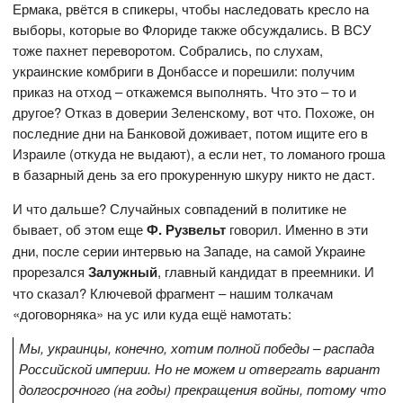
Ермака, рвётся в спикеры, чтобы наследовать кресло на
выборы, которые во Флориде также обсуждались. В ВСУ
тоже пахнет переворотом. Собрались, по слухам,
украинские комбриги в Донбассе и порешили: получим
приказ на отход – откажемся выполнять. Что это – то и
другое? Отказ в доверии Зеленскому, вот что. Похоже, он
последние дни на Банковой доживает, потом ищите его в
Израиле (откуда не выдают), а если нет, то ломаного гроша
в базарный день за его прокуренную шкуру никто не даст.
И что дальше? Случайных совпадений в политике не
бывает, об этом еще
Ф. Рузвельт
говорил. Именно в эти
дни, после серии интервью на Западе, на самой Украине
прорезался
Залужный
, главный кандидат в преемники. И
что сказал? Ключевой фрагмент – нашим толкачам
«договорняка» на ус или куда ещё намотать:
Мы, украинцы, конечно, хотим полной победы – распада
Российской империи. Но не можем и отвергать вариант
долгосрочного (на годы) прекращения войны, потому что