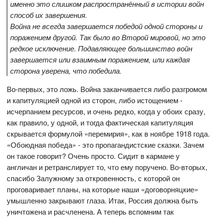
именно это слишком распространённый в истории войн
способ их завершения.
Война не всегда завершается победой одной стороны и
поражением другой. Так было во Второй мировой, но это
редкое исключение. Подавляющее большинство войн
завершается или взаимным поражением, или каждая
сторона уверена, что победила.
Во-первых, это ложь. Война заканчивается либо разгромом
и капитуляцией одной из сторон, либо истощением -
исчерпанием ресурсов, и очень редко, когда у обоих сразу,
как правило, у одной, и тогда фактическая капитуляция
скрывается формулой «перемирия», как в ноябре 1918 года.
«Обоюдная победа» - это пропагандистские сказки. Зачем
он такое говорит? Очень просто. Сидит в кармане у
англичан и ретранслирует то, что ему поручено. Во-вторых,
спасибо Залужному за откровенность, с которой он
проговаривает планы, на которые наши «договорняцкие»
умышленно закрывают глаза. Итак, Россия должна быть
уничтожена и расчленена. А теперь вспомним так