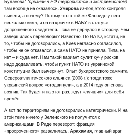
Буданова*
(признан в РФ террористом и экстремистом)
там вообще не оказалось.
Умерова
из-под этого контроля
вывели, а почему? Потому что в той же Флориде у него
несколько вилл, и он на крючке в НАБУ в статусе
допрошенного свидетеля. Пока не дёрнулся в сторону. Чем
завершились переговоры? Известно. По НАТО, кстати, не
то, чтобы не договорились, а Киев негласно согласился,
чтобы не он отказался, а сама НАТО не приняла. Типа, на
нет – и суда нет. Нам такой вариант сулит кучу рисков,
надо додавливать, чтобы пункт НАТО из украинской
конституции был вычеркнут. Опыт бухарестского саммита
Североатлантического альянса (2008 г.): тогда тоже
украинский вопрос «отодвинули», а в 2014 году он снова
возник. Так будет и на этот раз, ждут «лучших» для себя
времён.
А вот по территориям не договорились категорически. И на
этой теме ничего у Зеленского не получится с
американцами. В Раде переворот: фракция
«просроченного» развалилась,
Арахамия,
главный враг