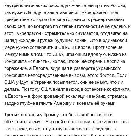
внутриполитических раскладах – не таран против России,
как нужно Западу, а зашатавшийся «укрепрайон», под
прикрытием которого Европа готовится к развертыванию
своих сил, до которого по степени готовности ещё далеко. И
этот «укрепрайон» стремительно сжимается, отодвигая на
Запад исходный рубеж будущей войны. Это в одинаковой
мере нужно остановить и США, и Европе. Противоречие
между ними в том, что США, играющим вдолгую, нужно из
конфликта «слинять», но так, чтобы не обречь Европу на
поражение, а Европа, видящая в развороте украинского
конфликта непосредственные вызовы, этого боится. Если
США уйдут, а Украина посыплется, они не знают, что им
делать. Поэтому США видят выход в остановке конфликта,
а Европа – в форсированной эскалации ва-банк, стремясь
заодно глубже втянуть Америку и воевать её руками.
Третье: поскольку Трампу это без надобности, но и
объясняться ему с Европой по-честному невозможно – она
в истерике, и там отсутствуют адекватные лидеры, а
правит «матриархат» условной «Урсулы Каллас» (мужики