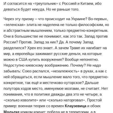
И согласится на «треугольник» с Россией и Китаем, ибо
деваться будет некуда. Но не раньше того.
Через эту призму – что происходит на Украине? Во-первых,
«зеленская» элита не наделена не только философским, но
и абстрактным мышлением, только предметно-конкретным.
Они в большинстве не понимают, как это так. Запад против
России? Против. Запад за них? Да. А почему Запад
разделился? Хрен его знает. А зачем Трамп их нагибает на
мир, а европейцы зажимают русские деньги, на которые
можно в США купить вооружения? Вообще непонятно.
Недоступно киевскому воображению. Почему? Не надо
забывать: Союз распался, «незалежность» в руках, а как с
ней обращаться, если мышление мало того, что предметно-
конкретное, так ещё и местечково-хуторское? Дальше
полутора ходов место, именуемое мозгами, не считает. Нет
понимания, что в политике дважды два это не четыре, а
«сколько изволите» или «сколько наторговал». Простой
пример: военная теория со времен
Клаузевица
и обоих
Мольтке
криком кричит: победа не в территории, а в