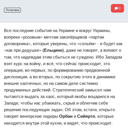
3
Политика
Все последние события на Украине и вокруг Украины,
вопреки «розовым» мечтам закопёрщиков «партии
договорняка», которые уверены, что «сольём» - и будет как
«как при дедушке»
(Ельцине)
,
даже не говорят, а вопиют о
том, что надеждам этим сбыться не суждено. Ибо Западом
взят курс на войну, и всё, что сейчас происходит, это
операция, во-первых, по формированию предвоенной
диспозиции, а во-вторых, по сокрытию этого в динамике
внешне хаотичных, но на самом деле системно
продуманных действий. Стратегический замысел нам
пытаются выдать за хаос, который якобы воцарился на
Западе, чтобы нас убаюкать, скрыв и облегчив себе
решение последующих задач. Об этом, кстати, открыто
говорят венгерские лидеры
Орбан
и
Сийярто
, которые
находится внутри этой кухни, и видят, что происходит.