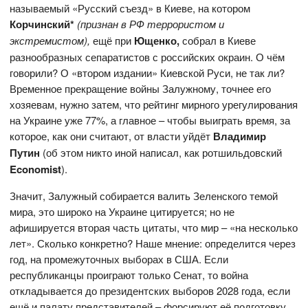
называемый «Русский съезд» в Киеве, на котором
Корчинский*
(признан в РФ террористом и
экстремистом),
ещё при
Ющенко,
собрал в Киеве
разнообразных сепаратистов с российских окраин. О чём
говорили? О «втором издании» Киевской Руси, не так ли?
Временное прекращение войны Залужному, точнее его
хозяевам, нужно затем, что рейтинг мирного урегулирования
на Украине уже 77%, а главное – чтобы выиграть время, за
которое, как они считают, от власти уйдёт
Владимир
Путин
(об этом никто иной написал, как ротшильдовский
Economist
).
Значит, Залужный собирается валить Зеленского темой
мира, это широко на Украине цитируется; но не
афишируется вторая часть цитаты, что мир – «на несколько
лет». Сколько конкретно? Наше мнение: определится через
год, на промежуточных выборах в США. Если
республиканцы проиграют только Сенат, то война
откладывается до президентских выборов 2028 года, если
ещё и палату представителей – форсируют её подготовку