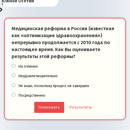
«переобувании» хозяев
суверенной экономике
Анкориджа
внутренней политике
отношениям с Россией?
Южной Осетии
победители
Медицинская реформа в России (известная
как «оптимизация здравоохранения»)
непрерывно продолжается с 2010 года по
настоящее время. Как Вы оцениваете
результаты этой реформы?
На отлично
Неудовлетворительно
Не знаю, поскольку процесс не завершён
Посредственно
Результаты