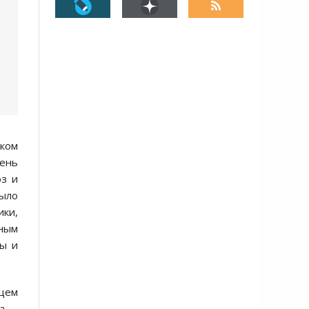
ском
день
оз и
было
ики,
ным
пы и
ющем
а, –