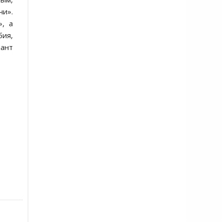
чи».
», а
бия,
иант