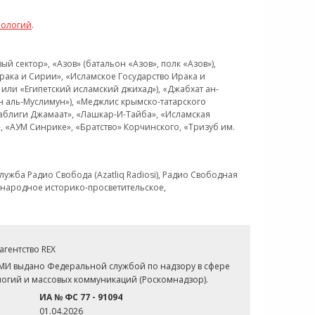
нологий
.
 сектор», «Азов» (батальон «Азов», полк «Азов»),
рака и Сирии», «Исламское Государство Ирака и
или «Египетский исламский джихад»), «Джабхат ан-
н аль-Муслимун»), «Меджлис крымско-татарского
Таблиги Джамаат», «Лашкар-И-Тайба», «Исламская
 «АУМ Синрике», «Братство» Корчинского, «Тризуб им.
ужба Радио Свобода (Azatliq Radiosi), Радио Свободная
ждународное историко-просветительское,
гентство REX
СМИ выдано Федеральной службой по надзору в сфере
огий и массовых коммуникаций (Роскомнадзор).
ИА № ФС 77 - 91094
01.04.2026