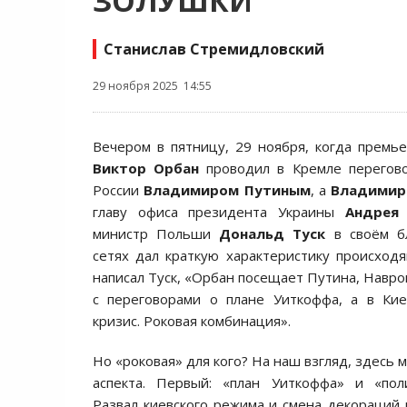
ЗОЛУШКИ
Станислав Стремидловский
29 ноября 2025 14:55
Вечером в пятницу, 29 ноября, когда премь
Виктор Орбан
проводил в Кремле перегов
России
Владимиром Путиным
, а
Владимир
главу офиса президента Украины
Андрея
министр Польши
Дональд Туск
в своём б
сетях дал краткую характеристику происход
написал Туск, «Орбан посещает Путина, Навро
с переговорами о плане Уиткоффа, а в Кие
кризис. Роковая комбинация».
Но «роковая» для кого? На наш взгляд, здесь
аспекта. Первый: «план Уиткоффа» и «поли
Развал киевского режима и смена декораций