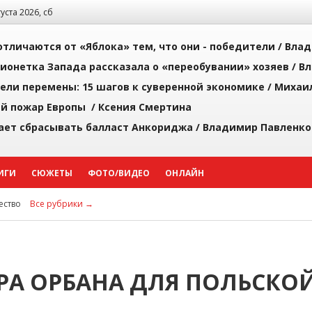
густа 2026, сб
тличаются от «Яблока» тем, что они - победители /
Влад
ионетка Запада рассказала о «переобувании» хозяев /
Вл
рели перемены: 15 шагов к суверенной экономике /
Михаи
й пожар Европы /
Ксения Смертина
ает сбрасывать балласт Анкориджа /
Владимир Павленко
ИГИ
СЮЖЕТЫ
ФОТО/ВИДЕО
ОНЛАЙН
ство
Все рубрики →
РА ОРБАНА ДЛЯ ПОЛЬСКО