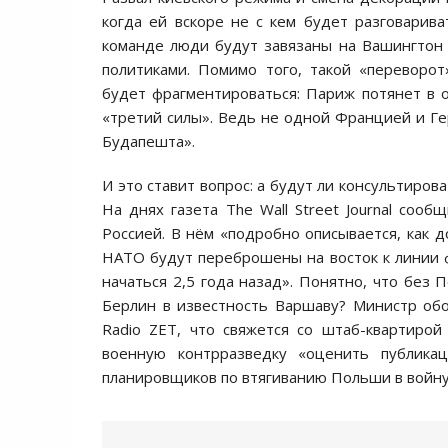
когда ей вскоре не с кем будет разговарив
команде люди будут завязаны на Вашингтон 
политиками. Помимо того, такой «переворо
будет фрагментироваться: Париж потянет в о
«третий силы». Ведь не одной Францией и Ге
Будапешта».
И это ставит вопрос: а будут ли консультиро
На днях газета The Wall Street Journal сооб
Россией. В нём «подробно описывается, как 
НАТО будут переброшены на восток к линии 
начаться 2,5 года назад». Понятно, что без 
Берлин в известность Варшаву? Министр о
Radio ZET, что свяжется со штаб-квартиро
военную контрразведку «оценить публика
планировщиков по втягиванию Польши в войну 