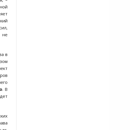
ной
яет
ский
сил,
о не
ва в
азом
пект
оров
шего
о
. В
дет
ских
лава
ным,