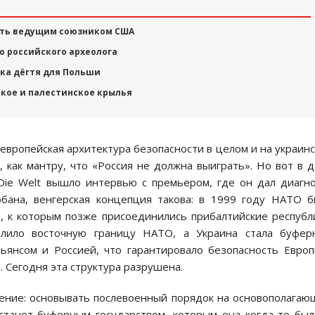
ыть ведущим союзником США
о российского археолога
ка дёгтя для Польши
ское и палестинское крылья
 европейская архитектура безопасности в целом и на украин
 как мантру, что «Россия не должна выиграть». Но вот в 
Die Welt вышло интервью с премьером, где он дал диагн
бана, венгерская концепция такова: в 1999 году НАТО 
, к которым позже присоединились прибалтийские республ
елило восточную границу НАТО, а Украина стала буфер
ьянсом и Россией, что гарантировало безопасность Евро
. Сегодня эта структура разрушена.
ение: основывать послевоенный порядок на основополага
станет буферным государством, которым она когда-то был