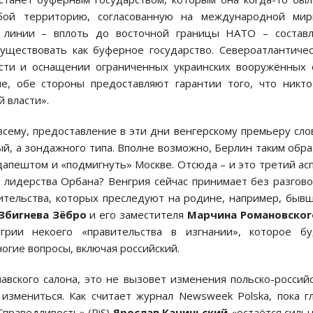
обой территорию, согласованную на международной мир
й линии – вплоть до восточной границы НАТО – составл
уществовать как буферное государство. Североатлантиче
ости и оснащении ограниченных украинских вооружённых 
е, обе стороны предоставляют гарантии того, что никт
 власти».
сему, предоставление в эти дни венгерскому премьеру сло
й, а зондажного типа. Вполне возможно, Берлин таким обр
апештом и «подмигнуть» Москве. Отсюда – и это третий ас
е лидерства Орбана? Венгрия сейчас принимает без разгов
ительства, которых преследуют на родине, например, быв
Збигнева Зёбро
и его заместителя
Марчина Романовског
грии некоего «правительства в изгнании», которое бу
огие вопросы, включая российский.
авского салона, это не вызовет изменения польско-россий
змениться. Как считает журнал Newsweek Polska, пока г
праведливость» (PiS)
Ярослав Качиньский
«остаётся силь