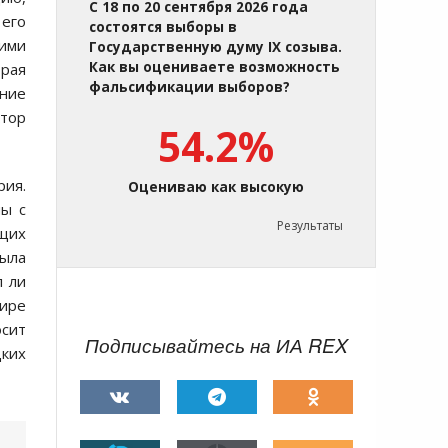
С 18 по 20 сентября 2026 года
 его
состоятся выборы в
кими
Государственную думу IX созыва.
Как вы оцениваете возможность
орая
фальсификации выборов?
ение
ктор
54.2%
рия.
Оцениваю как высокую
ны с
Результаты
ащих
была
л ли
ире
осит
Подписывайтесь на ИА REX
ких