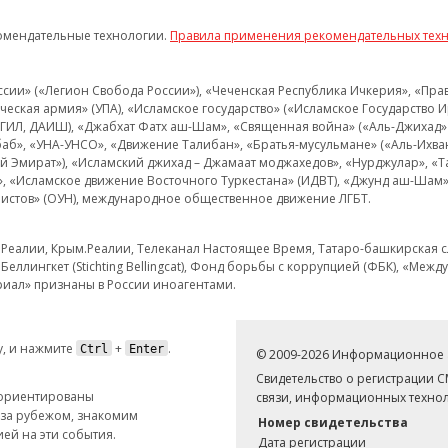
омендательные технологии.
Правила применения рекомендательных тех
и» («Легион Свобода России»), «Чеченская Республика Ичкерия», «Правый
еская армия» (УПА), «Исламское государство» («Исламское Государство И
 ИГИЛ, ДАИШ), «Джабхат Фатх аш-Шам», «Священная война» («Аль-Джихад» 
аб», «УНА-УНСО», «Движение Талибан», «Братья-мусульмане» («Аль-Ихва
кий Эмират»), «Исламский джихад – Джамаат моджахедов», «Нурджулар», «
», «Исламское движение Восточного Туркестана» (ИДВТ), «Джунд аш-Шам»,
истов» (ОУН), международное общественное движение ЛГБТ.
з.Реалии, Крым.Реалии, Телеканал Настоящее Время, Татаро-башкирская сл
Беллингкет (Stichting Bellingcat), Фонд борьбы с коррупцией (ФБК), «Ме
иал» признаны в России иноагентами.
, и нажмите
+
.
Ctrl
Enter
© 2009-2026 Информационное а
Свидетельство о регистрации 
 ориентированы
связи, информационных технол
 за рубежом, знакомим
Номер свидетельства
ей на эти события.
Дата регистрации