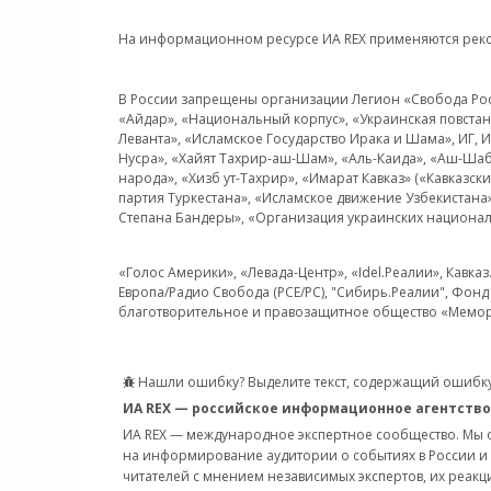
На информационном ресурсе ИА REX применяются рек
В России запрещены организации Легион «Свобода Росси
«Айдар», «Национальный корпус», «Украинская повстанч
Леванта», «Исламское Государство Ирака и Шама», ИГ,
Нусра», «Хайят Тахрир-аш-Шам», «Аль-Каида», «Аш-Шаб
народа», «Хизб ут-Тахрир», «Имарат Кавказ» («Кавказс
партия Туркестана», «Исламское движение Узбекистана
Степана Бандеры», «Организация украинских национал
«Голос Америки», «Левада-Центр», «Idel.Реалии», Кавка
Европа/Радио Свобода (PCE/PC), "Сибирь.Реалии", Фонд 
благотворительное и правозащитное общество «Мемор
Нашли ошибку? Выделите текст, содержащий ошибку
ИА REX — российское информационное агентство
ИА REX — международное экспертное сообщество. Мы
на информирование аудитории о событиях в России и
читателей с мнением независимых экспертов, их реакци