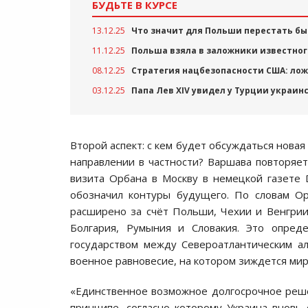
БУДЬТЕ В КУРСЕ
13.12.25
Что значит для Польши перестать б
11.12.25
Польша взяла в заложники известног
08.12.25
Стратегия нацбезопасности США: лож
03.12.25
Папа Лев XIV увидел у Турции украин
Второй аспект: с кем будет обсуждаться новая
направлении в частности? Варшава повторяет,
визита Орбана в Москву в немецкой газете 
обозначил контуры будущего. По словам Ор
расширено за счёт Польши, Чехии и Венгрии
Болгария, Румыния и Словакия. Это опред
государством между Североатлантическим ал
военное равновесие, на котором зиждется мир
«Единственное возможное долгосрочное реш
принципе, согласно которому Украина вновь 