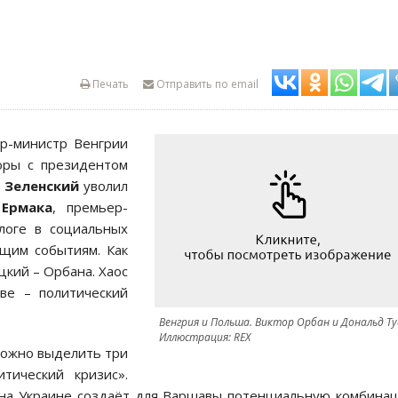
Печать
Отправить по email
ер-министр Венгрии
оры с президентом
 Зеленский
уволил
 Ермака
, премьер-
логе в социальных
ящим событиям. Как
цкий – Орбана. Хаос
ве – политический
Венгрия и Польша. Виктор Орбан и Дональд Ту
Иллюстрация: REX
 можно выделить три
тический кризис».
 на Украине создаёт для Варшавы потенциальную комбина