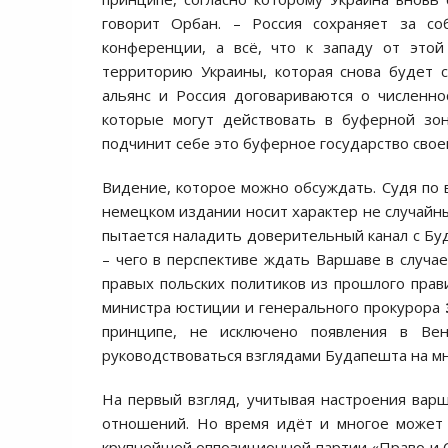
говорит Орбан. – Россия сохраняет за с
конференции, а всё, что к западу от это
территорию Украины, которая снова будет с
альянс и Россия договариваются о численн
которые могут действовать в буферной зон
подчинит себе это буферное государство своей
Видение, которое можно обсуждать. Судя по в
немецком издании носит характер не случайны
пытается наладить доверительный канал с Буд
– чего в перспективе ждать Варшаве в случа
правых польских политиков из прошлого прав
министра юстиции и генерального прокурора
принципе, не исключено появления в Вен
руководствоваться взглядами Будапешта на мн
На первый взгляд, учитывая настроения варш
отношений. Но время идёт и многое может и
крупнейшей оппозиционной партии «Право и С