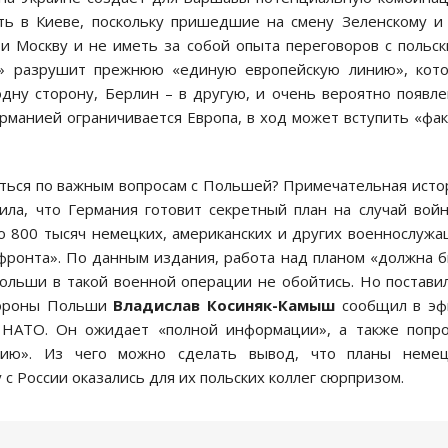
ать в Киеве, поскольку пришедшие на смену Зеленскому и
и Москву и не иметь за собой опыта переговоров с польс
т» разрушит прежнюю «единую европейскую линию», кот
дну сторону, Берлин – в другую, и очень вероятно появл
рманией ограничивается Европа, в ход может вступить «фа
ваться по важным вопросам с Польшей? Примечательная исто
щила, что Германия готовит секретный план на случай вой
до 800 тысяч немецких, американских и других военнослуж
фронта». По данным издания, работа над планом «должна 
Польши в такой военной операции не обойтись. Но постави
бороны Польши
Владислав Косиняк-Камыш
сообщил в эф
й НАТО. Он ожидает «полной информации», а также попр
цию». Из чего можно сделать вывод, что планы немец
с России оказались для их польских коллег сюрпризом.