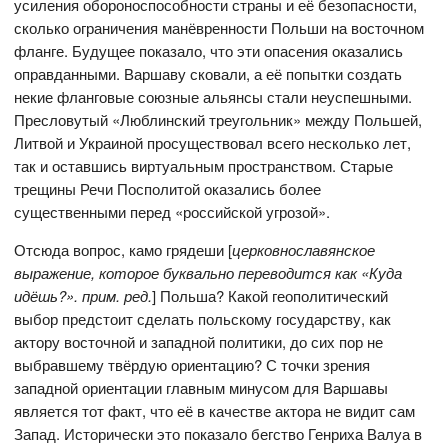
усиления обороноспособности страны и её безопасности,
сколько ограничения манёвренности Польши на восточном
фланге. Будущее показало, что эти опасения оказались
оправданными. Варшаву сковали, а её попытки создать
некие фланговые союзные альянсы стали неуспешными.
Пресловутый «Люблинский треугольник» между Польшей,
Литвой и Украиной просуществовал всего несколько лет,
так и оставшись виртуальным пространством. Старые
трещины Речи Посполитой оказались более
существенными перед «российской угрозой».
Отсюда вопрос, камо грядеши [
церковнославянское
выражение, которое буквально переводится как «Куда
идёшь?». прим. ред.
] Польша? Какой геополитический
выбор предстоит сделать польскому государству, как
актору восточной и западной политики, до сих пор не
выбравшему твёрдую ориентацию? С точки зрения
западной ориентации главным минусом для Варшавы
является тот факт, что её в качестве актора не видит сам
Запад. Исторически это показало бегство Генриха Валуа в