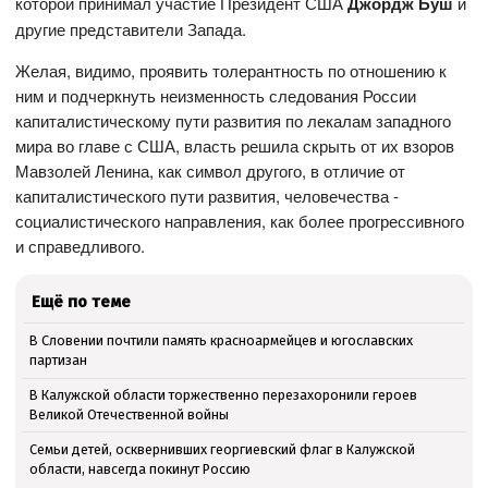
которой принимал участие Президент США
Джордж Буш
и
другие представители Запада.
Желая, видимо, проявить толерантность по отношению к
ним и подчеркнуть неизменность следования России
капиталистическому пути развития по лекалам западного
мира во главе с США, власть решила скрыть от их взоров
Мавзолей Ленина, как символ другого, в отличие от
капиталистического пути развития, человечества -
социалистического направления, как более прогрессивного
и справедливого.
Ещё по теме
В Словении почтили память красноармейцев и югославских
партизан
В Калужской области торжественно перезахоронили героев
Великой Отечественной войны
Семьи детей, осквернивших георгиевский флаг в Калужской
области, навсегда покинут Россию