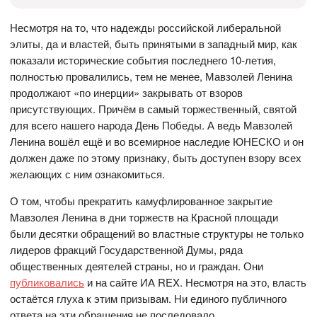
Несмотря на то, что надежды российской либеральной
элиты, да и властей, быть принятыми в западный мир, как
показали исторические события последнего 10-летия,
полностью провалились, тем не менее, Мавзолей Ленина
продолжают «по инерции» закрывать от взоров
присутствующих. Причём в самый торжественный, святой
для всего нашего народа День Победы. А ведь Мавзолей
Ленина вошёл ещё и во всемирное наследие ЮНЕСКО и он
должен даже по этому признаку, быть доступен взору всех
желающих с ним ознакомиться.
О том, чтобы прекратить камуфлированное закрытие
Мавзолея Ленина в дни торжеств на Красной площади
были десятки обращений во властные структуры не только
лидеров фракций Государственной Думы, ряда
общественных деятелей страны, но и граждан. Они
публиковались
и на сайте ИА REX. Несмотря на это, власть
остаётся глуха к этим призывам. Ни единого публичного
ответа на эти обращения не последовало.