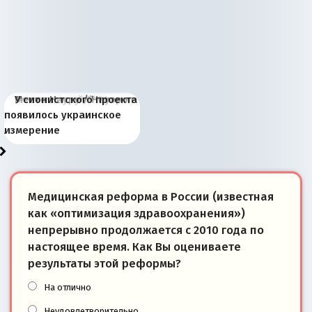
Киевская марионетка
В России назрели
Миграционный пожар
Россия начинает
Россия зимой 1904
Русская нация вчера и
Почему правый крах в
Место Науру / Науэро в
У сионистского проекта
Запада рассказала о
перемены: 15 шагов к
Европы
сбрасывать балласт
года: первые уступки во
сегодня
Варшаве не поможет её
современной истории
появилось украинское
«переобувании» хозяев
суверенной экономике
Анкориджа
внутренней политике
отношениям с Россией?
Южной Осетии
измерение
Медицинская реформа в России (известная
как «оптимизация здравоохранения»)
непрерывно продолжается с 2010 года по
настоящее время. Как Вы оцениваете
результаты этой реформы?
На отлично
Неудовлетворительно