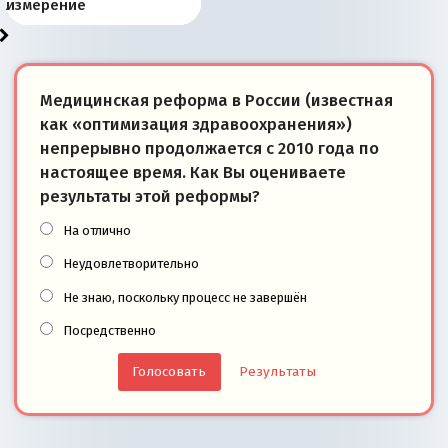
«переобувании» хозяев
суверенной экономике
Анкориджа
внутренней политике
отношениям с Россией?
Южной Осетии
измерение
Медицинская реформа в России (известная
как «оптимизация здравоохранения»)
непрерывно продолжается с 2010 года по
настоящее время. Как Вы оцениваете
результаты этой реформы?
На отлично
Неудовлетворительно
Не знаю, поскольку процесс не завершён
Посредственно
Результаты