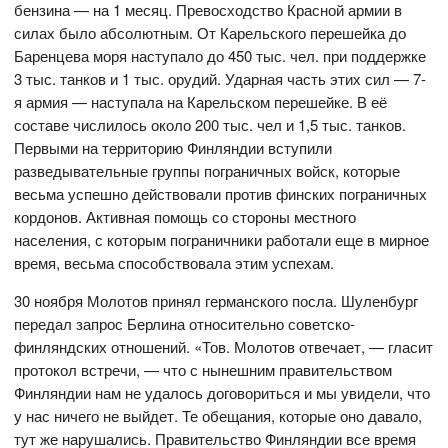
бензина — на 1 месяц. Превосходство Красной армии в
силах было абсолютным. От Карельского перешейка до
Баренцева моря наступало до 450 тыс. чел. при поддержке
3 тыс. танков и 1 тыс. орудий. Ударная часть этих сил — 7-
я армия — наступала на Карельском перешейке. В её
составе числилось около 200 тыс. чел и 1,5 тыс. танков.
Первыми на территорию Финляндии вступили
разведывательные группы пограничных войск, которые
весьма успешно действовали против финских пограничных
кордонов. Активная помощь со стороны местного
населения, с которым пограничники работали еще в мирное
время, весьма способствовала этим успехам.
30 ноября Молотов принял германского посла. Шуленбург
передал запрос Берлина относительно советско-
финляндских отношений. «Тов. Молотов отвечает, — гласит
протокол встречи, — что с нынешним правительством
Финляндии нам не удалось договориться и мы увидели, что
у нас ничего не выйдет. Те обещания, которые оно давало,
тут же нарушались. Правительство Финляндии все время