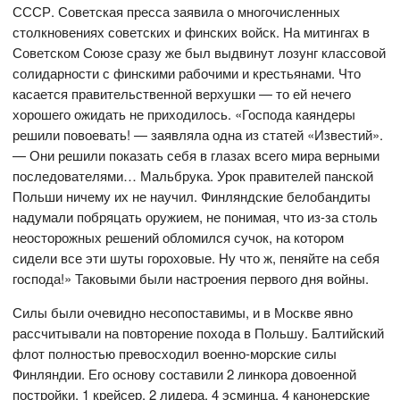
СССР. Советская пресса заявила о многочисленных
столкновениях советских и финских войск. На митингах в
Советском Союзе сразу же был выдвинут лозунг классовой
солидарности с финскими рабочими и крестьянами. Что
касается правительственной верхушки — то ей нечего
хорошего ожидать не приходилось. «Господа каяндеры
решили повоевать! — заявляла одна из статей «Известий».
— Они решили показать себя в глазах всего мира верными
последователями… Мальбрука. Урок правителей панской
Польши ничему их не научил. Финляндские белобандиты
надумали побряцать оружием, не понимая, что из-за столь
неосторожных решений обломился сучок, на котором
сидели все эти шуты гороховые. Ну что ж, пеняйте на себя
господа!» Таковыми были настроения первого дня войны.
Силы были очевидно несопоставимы, и в Москве явно
рассчитывали на повторение похода в Польшу. Балтийский
флот полностью превосходил военно-морские силы
Финляндии. Его основу составили 2 линкора довоенной
постройки, 1 крейсер, 2 лидера, 4 эсминца, 4 канонерские