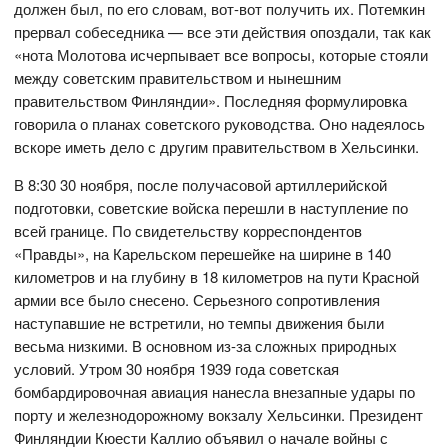
должен был, по его словам, вот-вот получить их. Потемкин
прервал собеседника — все эти действия опоздали, так как
«нота Молотова исчерпывает все вопросы, которые стояли
между советским правительством и нынешним
правительством Финляндии». Последняя формулировка
говорила о планах советского руководства. Оно надеялось
вскоре иметь дело с другим правительством в Хельсинки.
В 8:30 30 ноября, после получасовой артиллерийской
подготовки, советские войска перешли в наступление по
всей границе. По свидетельству корреспондентов
«Правды», на Карельском перешейке на ширине в 140
километров и на глубину в 18 километров на пути Красной
армии все было снесено. Серьезного сопротивления
наступавшие не встретили, но темпы движения были
весьма низкими. В основном из-за сложных природных
условий. Утром 30 ноября 1939 года советская
бомбардировочная авиация нанесла внезапные удары по
порту и железнодорожному вокзалу Хельсинки. Президент
Финляндии Кюести Каллио объявил о начале войны с