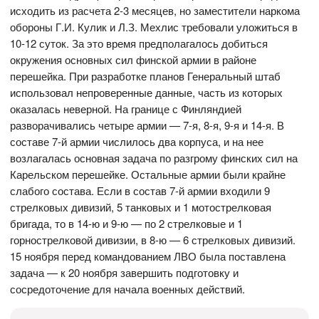
исходить из расчета 2-3 месяцев, но заместители наркома
обороны Г.И. Кулик и Л.З. Мехлис требовали уложиться в
10-12 суток. За это время предполагалось добиться
окружения основных сил финской армии в районе
перешейка. При разработке планов Генеральный штаб
использовал непроверенные данные, часть из которых
оказалась неверной. На границе с Финляндией
разворачивались четыре армии — 7-я, 8-я, 9-я и 14-я. В
составе 7-й армии числилось два корпуса, и на нее
возлагалась основная задача по разгрому финских сил на
Карельском перешейке. Остальные армии были крайне
слабого состава. Если в состав 7-й армии входили 9
стрелковых дивизий, 5 танковых и 1 мотострелковая
бригада, то в 14-ю и 9-ю — по 2 стрелковые и 1
горнострелковой дивизии, в 8-ю — 6 стрелковых дивизий.
15 ноября перед командованием ЛВО была поставлена
задача — к 20 ноября завершить подготовку и
сосредоточение для начала военных действий.