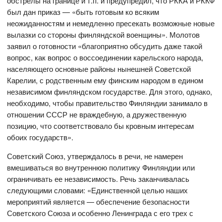
обстрелы на границе и т.п. и предупредил, что РККА и РККФ
был дан приказ — «быть готовым ко всяким
неожиданностям и немедленно пресекать возможные новые
вылазки со стороны финляндской военщины». Молотов
заявил о готовности «благоприятно обсудить даже такой
вопрос, как вопрос о воссоединении карельского народа,
населяющего основные районы нынешней Советской
Карелии, с родственным ему финским народом в едином
независимом финляндском государстве. Для этого, однако,
необходимо, чтобы правительство Финляндии занимало в
отношении СССР не враждебную, а дружественную
позицию, что соответствовало бы кровным интересам
обоих государств».
Советский Союз, утверждалось в речи, не намерен
вмешиваться во внутреннюю политику Финляндии или
ограничивать ее независимость. Речь заканчивалась
следующими словами: «Единственной целью наших
мероприятий является — обеспечение безопасности
Советского Союза и особенно Ленинграда с его трех с