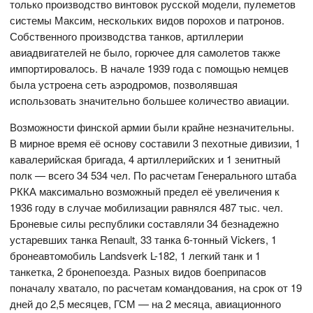
только производство винтовок русской модели, пулеметов
системы Максим, нескольких видов порохов и патронов.
Собственного производства танков, артиллерии
авиадвигателей не было, горючее для самолетов также
импортировалось. В начале 1939 года с помощью немцев
была устроена сеть аэродромов, позволявшая
использовать значительно большее количество авиации.
Возможности финской армии были крайне незначительны.
В мирное время её основу составили 3 пехотные дивизии, 1
кавалерийская бригада, 4 артиллерийских и 1 зенитный
полк — всего 34 534 чел. По расчетам Генерального штаба
РККА максимально возможный предел её увеличения к
1936 году в случае мобилизации равнялся 487 тыс. чел.
Броневые силы республики составляли 34 безнадежно
устаревших танка Renault, 33 танка 6-тонный Vickers, 1
бронеавтомобиль Landsverk L-182, 1 легкий танк и 1
танкетка, 2 бронепоезда. Разных видов боеприпасов
поначалу хватало, по расчетам командования, на срок от 19
дней до 2,5 месяцев, ГСМ — на 2 месяца, авиационного