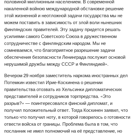
половиной миллионным населением. В современной
накаленной войною международной обстановке решение
этой жизненной и неотложной задачи государства мы не
можем поставить в зависимость от злой воли нынешних
финляндских правителей. Эту задачу придется решать
усилиями самого Советского Союза в дружественном
сотрудничестве с финляндским народом. Мы не
сомневаемся, что благоприятное разрешение задачи
обеспечения безопасности Ленинграда послужит основой
нерушимой дружбы между СССР и Финляндией».
Вечером 29 ноября заместитель наркома иностранных дел
Потемкин известил Ирие-Коскинена о решении
правительства отозвать из Хельсинки дипломатических
представителей и сотрудников торгпредства. «Это
разрыв?» — поинтересовался финский дипломат, и
получил положительный ответ. Тогда Коскинен заявил, что
только что получил ноту, в которой говорилось о готовности
отвести войска от границы. Проблема была в том, что
посланник не имел полномочий на её представление, но