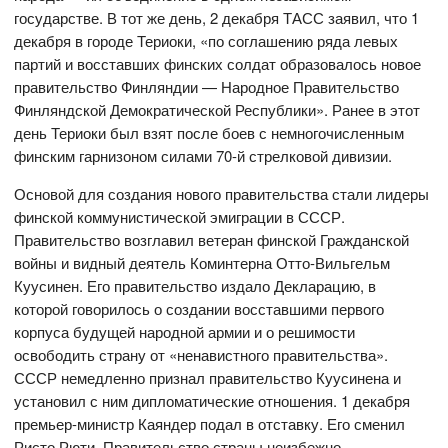
государстве. В тот же день, 2 декабря ТАСС заявил, что 1
декабря в городе Териоки, «по соглашению ряда левых
партий и восставших финских солдат образовалось новое
правительство Финляндии — Народное Правительство
Финляндской Демократической Республики». Ранее в этот
день Териоки был взят после боев с немногочисленным
финским гарнизоном силами 70-й стрелковой дивизии.
Основой для создания нового правительства стали лидеры
финской коммунистической эмиграции в СССР.
Правительство возглавил ветеран финской Гражданской
войны и видный деятель Коминтерна Отто-Вильгельм
Куусинен. Его правительство издало Декларацию, в
которой говорилось о создании восставшими первого
корпуса будущей народной армии и о решимости
освободить страну от «ненавистного правительства».
СССР немедленно признал правительство Куусинена и
установил с ним дипломатические отношения. 1 декабря
премьер-министр Каяндер подал в отставку. Его сменил
Ристо Рюти. Правительство страны неизбежно