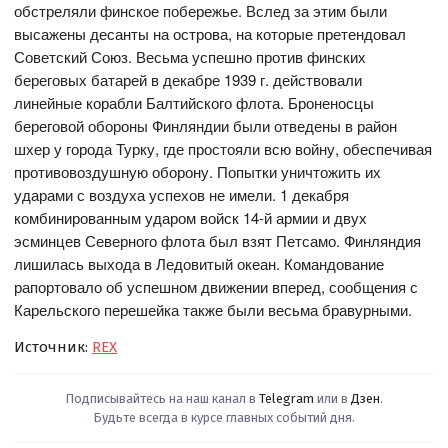
обстреляли финское побережье. Вслед за этим были
высажены десанты на острова, на которые претендовал
Советский Союз. Весьма успешно против финских
береговых батарей в декабре 1939 г. действовали
линейные корабли Балтийского флота. Броненосцы
береговой обороны Финляндии были отведены в район
шхер у города Турку, где простояли всю войну, обеспечивая
противовоздушную оборону. Попытки уничтожить их
ударами с воздуха успехов не имели. 1 декабря
комбинированным ударом войск 14-й армии и двух
эсминцев Северного флота был взят Петсамо. Финляндия
лишилась выхода в Ледовитый океан. Командование
рапортовало об успешном движении вперед, сообщения с
Карельского перешейка также были весьма бравурными.
Источник:
REX
Подписывайтесь на наш канал в
Telegram
или в
Дзен
.
Будьте всегда в курсе главных событий дня.