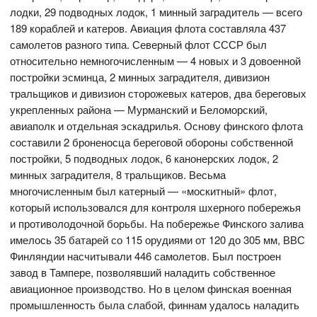
лодки, 29 подводных лодок, 1 минный заградитель — всего
189 кораблей и катеров. Авиация флота составляла 437
самолетов разного типа. Северный флот СССР был
относительно немногочисленным — 4 новых и 3 довоенной
постройки эсминца, 2 минных заградителя, дивизион
тральщиков и дивизион сторожевых катеров, два береговых
укрепленных района — Мурманский и Беломорский,
авиаполк и отдельная эскадрилья. Основу финского флота
составили 2 броненосца береговой обороны собственной
постройки, 5 подводных лодок, 6 канонерских лодок, 2
минных заградителя, 8 тральщиков. Весьма
многочисленным был катерный — «москитный» флот,
который использовался для контроля шхерного побережья
и противолодочной борьбы. На побережье Финского залива
имелось 35 батарей со 115 орудиями от 120 до 305 мм, ВВС
Финляндии насчитывали 446 самолетов. Был построен
завод в Тампере, позволявший наладить собственное
авиационное производство. Но в целом финская военная
промышленность была слабой, финнам удалось наладить