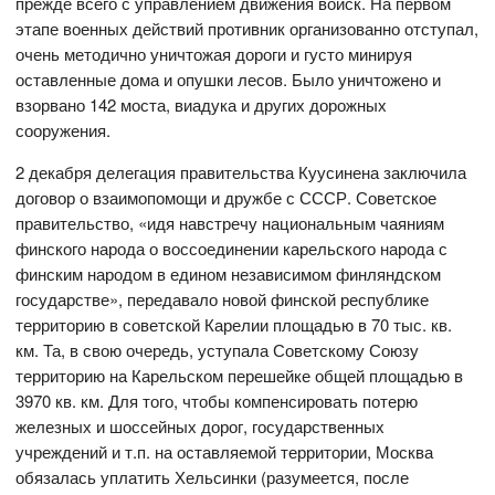
прежде всего с управлением движения войск. На первом
этапе военных действий противник организованно отступал,
очень методично уничтожая дороги и густо минируя
оставленные дома и опушки лесов. Было уничтожено и
взорвано 142 моста, виадука и других дорожных
сооружения.
2 декабря делегация правительства Куусинена заключила
договор о взаимопомощи и дружбе с СССР. Советское
правительство, «идя навстречу национальным чаяниям
финского народа о воссоединении карельского народа с
финским народом в едином независимом финляндском
государстве», передавало новой финской республике
территорию в советской Карелии площадью в 70 тыс. кв.
км. Та, в свою очередь, уступала Советскому Союзу
территорию на Карельском перешейке общей площадью в
3970 кв. км. Для того, чтобы компенсировать потерю
железных и шоссейных дорог, государственных
учреждений и т.п. на оставляемой территории, Москва
обязалась уплатить Хельсинки (разумеется, после