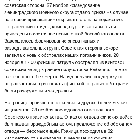
советская сторона. 27 ноября командование
Ленинградского Военного округа отдало приказ «в случае
повторной провокации» открывать огонь на поражение.
Пограничный отряды, комендатуры и заставы были
приведены в состояние повышенной боевой готовности.
Завершалось формирование оперативных и
разведывательных групп. Советская сторона вскоре
заявила о новых обстрелах наших пограничников. 28
ноября в 17:00 финский патруль обстрелял из винтовок
советский наряд в районе полуострова Рыбачий. На этот
раз обошлось без жертв. Наряд получил поддержку от
погранзаставы, три солдата финской пограничной стражи
были разоружены и задержаны.
На границе произошло несколько и других, более мелких
инцидентов. 28 ноября последовала ответная нота
Советского правительства. Отказ от отвода финских войск
был назван враждебным актом, предложение об обоюдном
отводе — бессмыслицей. Граница проходила в 32
километрах от Ленинграда, и реализация финских