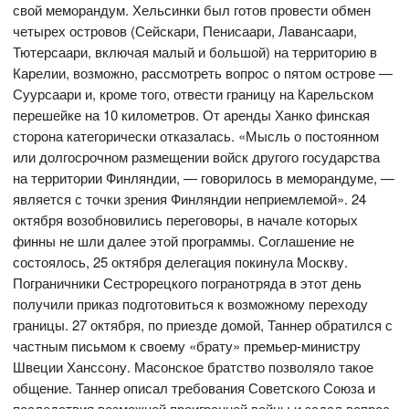
свой меморандум. Хельсинки был готов провести обмен
четырех островов (Сейскари, Пенисаари, Лавансаари,
Тютерсаари, включая малый и большой) на территорию в
Карелии, возможно, рассмотреть вопрос о пятом острове —
Суурсаари и, кроме того, отвести границу на Карельском
перешейке на 10 километров. От аренды Ханко финская
сторона категорически отказалась. «Мысль о постоянном
или долгосрочном размещении войск другого государства
на территории Финляндии, — говорилось в меморандуме, —
является с точки зрения Финляндии неприемлемой». 24
октября возобновились переговоры, в начале которых
финны не шли далее этой программы. Соглашение не
состоялось, 25 октября делегация покинула Москву.
Пограничники Сестрорецкого погранотряда в этот день
получили приказ подготовиться к возможному переходу
границы. 27 октября, по приезде домой, Таннер обратился с
частным письмом к своему «брату» премьер-министру
Швеции Ханссону. Масонское братство позволяло такое
общение. Таннер описал требования Советского Союза и
последствия возможной проигранной войны и задал вопрос