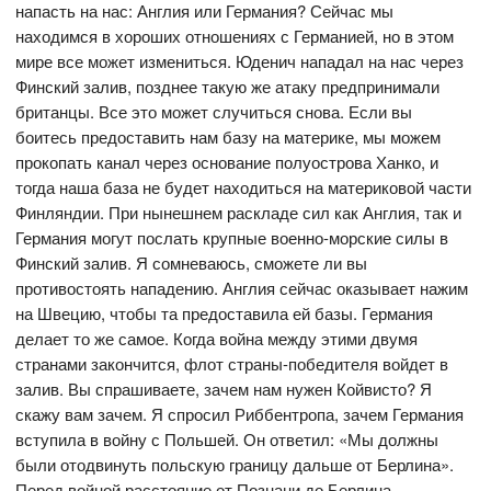
напасть на нас: Англия или Германия? Сейчас мы
находимся в хороших отношениях с Германией, но в этом
мире все может измениться. Юденич нападал на нас через
Финский залив, позднее такую же атаку предпринимали
британцы. Все это может случиться снова. Если вы
боитесь предоставить нам базу на материке, мы можем
прокопать канал через основание полуострова Ханко, и
тогда наша база не будет находиться на материковой части
Финляндии. При нынешнем раскладе сил как Англия, так и
Германия могут послать крупные военно-морские силы в
Финский залив. Я сомневаюсь, сможете ли вы
противостоять нападению. Англия сейчас оказывает нажим
на Швецию, чтобы та предоставила ей базы. Германия
делает то же самое. Когда война между этими двумя
странами закончится, флот страны-победителя войдет в
залив. Вы спрашиваете, зачем нам нужен Койвисто? Я
скажу вам зачем. Я спросил Риббентропа, зачем Германия
вступила в войну с Польшей. Он ответил: «Мы должны
были отодвинуть польскую границу дальше от Берлина».
Перед войной расстояние от Познани до Берлина