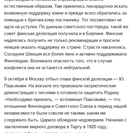
естественным образом. Там принялись лихорадочно искать
возможную поддержку извне и прежде всего обратились за
помощью к британскому посланнику. Тот посоветовал не
идти на уступки. По данным советского постпреда, такой же
совет финская делегация получила и в Берлине. Финские
надеялись получить не только рекомендации и просили
немцев оказать поддержку их стране. Страсти накалялись.
Соседняя Швеция все более явно и активно поддерживала
Финляндию. Возникала опасность того, что в случае
конфликта она не останется нейтральной.
9 октября в Москву отбыл глава финской делегации — Ю.
Паасикиви. На вокзале его провожали патриотические
демонстрации с песнями о готовности защитить Родину.
«Необходимо признать, — вспоминал Паасикиви, — что
отношения Финляндии и Советского Союза в период нашей
независимости были совсем не такими, каким им
следовало быть. Царило обоюдное недоверием. Начиная с
заключения мирного договора в Тарту в 1920 году,