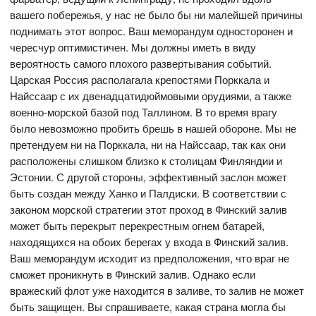
вашего побережья, у нас не было бы ни малейшей причины
поднимать этот вопрос. Ваш меморандум односторонен и
чересчур оптимистичен. Мы должны иметь в виду
вероятность самого плохого развертывания событий.
Царская Россия располагала крепостями Порккала и
Найссаар с их двенадцатидюймовыми орудиями, а также
военно-морской базой под Таллином. В то время врагу
было невозможно пробить брешь в нашей обороне. Мы не
претендуем ни на Порккала, ни на Найссаар, так как они
расположены слишком близко к столицам Финляндии и
Эстонии. С другой стороны, эффективный заслон может
быть создан между Ханко и Палдиски. В соответствии с
законом морской стратегии этот проход в Финский залив
может быть перекрыт перекрестным огнем батарей,
находящихся на обоих берегах у входа в Финский залив.
Ваш меморандум исходит из предположения, что враг не
сможет проникнуть в Финский залив. Однако если
вражеский флот уже находится в заливе, то залив не может
быть защищен. Вы спрашиваете, какая страна могла бы