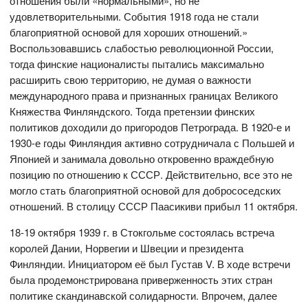
отношения были «нормальными», но не
удовлетворительными. События 1918 года не стали
благоприятной основой для хороших отношений.»
Воспользовавшись слабостью революционной России,
тогда финские националисты пытались максимально
расширить свою территорию, не думая о важности
международного права и признанных границах Великого
Княжества Финляндского. Тогда претензии финских
политиков доходили до пригородов Петрограда. В 1920-е и
1930-е годы Финляндия активно сотрудничала с Польшей и
Японией и занимала довольно откровенно враждебную
позицию по отношению к СССР. Действительно, все это не
могло стать благоприятной основой для добрососедских
отношений. В столицу СССР Паасикиви прибыл 11 октября.
18-19 октября 1939 г. в Стокгольме состоялась встреча
королей Дании, Норвегии и Швеции и президента
Финляндии. Инициатором её был Густав V. В ходе встречи
была продемонстрирована приверженность этих стран
политике скандинавской солидарности. Впрочем, далее