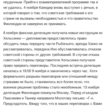
неудачным. Прийти к взаимоприемлемой программе так и
не удалось. 4 ноября Каяндер вновь выступил с речью, в
которой говорил о том, что советские требования к его
стране не вызваны необходимостью и что правительство
Финляндии не намерено их принимать.
8 ноября финская делегация получила новые инструкции из
Хельсинки — дипломатам предоставлялось право
обсудить лишь передачу части Рыбачьего, аренда Ханко не
рассматривалась, передача Ино обуславливалась отказом
советской стороны от других требований. В случае отказа
советской стороны представители Хельсинки получали
право прервать переговоры. Последняя встреча делегации
началась в 18:00 9 ноября и закончились через час. Хотя
формального разрыва переговоров или отношений между
странами не было, становилось все более ясно, что
военное решение проблемы стало неизбежным. 13 ноября
делегация Финляндии покинула Москву. Перед отъездом
Паасикиви и Таннер направили Молотову письмо: «Г-н.
Председатель. Ввиду того, что в наших переговорах с Вами