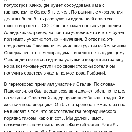
полуостров Ханко, где будет оборудована база с
гарнизоном не более 5 тыс. чел. Пограничные укрепления
должны были быть разоружены вдоль всей советско-
финской границы. СССР не возражал против укрепления
Аландских островов, но при том условии, что в этом будет
принимать участие только Финляндия. В ответ на эти
предложения Паасикиви получил инструкции из Хельсинки.
Содержание этого меморандума сводилось к следующему:
Финляндия не готова идти на уступки и коррекцию границ,
но за возможные уступки со своей стороны хотела бы
получить советскую часть полуострова Рыбачий.
В переговорах принимал участие и Сталин. По словам
Паасикиви, он был всегда вежлив и дружелюбен, но не шел
на уступки. Советский лидер проявил себя как «трудный и
жесткий переговорщик». Он был откровенен: «Никто из нас
не виноват в том, что обстоятельства географического
порядка таковы, как они есть. Мы должны иметь
возможность перекрыть вход в Финский залив. Если бы
фарватер, ведущий к Ленинграду, не проходил вдоль