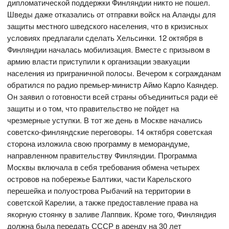
дипломатической поддержки Финляндии никто не пошел.
Шведы даже отказались от отправки войск на Аланды для
защиты местного шведского населения, что в кризисных
условиях предлагали сделать Хельсинки. 12 октября в
Финляндии началась мобилизация. Вместе с призывом в
армию власти приступили к организации эвакуации
населения из приграничной полосы. Вечером к согражданам
обратился по радио премьер-министр Аймо Карло Каяндер.
Он заявил о готовности всей страны объединиться ради её
защиты и о том, что правительство не пойдет на
чрезмерные уступки. В тот же день в Москве начались
советско-финляндские переговоры. 14 октября советская
сторона изложила свою программу в меморандуме,
направленном правительству Финляндии. Программа
Москвы включала в себя требования обмена четырех
островов на побережье Балтики, части Карельского
перешейка и полуострова Рыбачий на территории в
советской Карелии, а также предоставление права на
якорную стоянку в заливе Лаппвик. Кроме того, Финляндия
должна была передать СССР в аренду на 30 лет