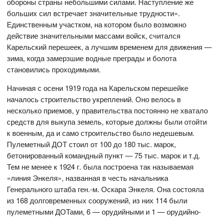
обороны страны небольшими силами. Наступление же
больших сил встречает значительные трудности».
Единственным участком, на котором было возможно
действие значительными массами войск, считался
Карельский перешеек, а лучшим временем для движения —
зима, когда замерзшие водные преграды и болота
становились проходимыми.
Начиная с осени 1919 года на Карельском перешейке
началось строительство укреплений. Оно велось в
несколько приемов, у правительства постоянно не хватало
средств для выкупа земель, которые должны были отойти
к военным, да и само строительство было недешевым.
Пулеметный ДОТ стоил от 100 до 180 тыс. марок,
бетонированный командный пункт — 75 тыс. марок и т.д.
Тем не менее к 1924 г. была построена так называемая
«линия Энкеля», названная в честь начальника
Генерального штаба ген.-м. Оскара Энкеля. Она состояла
из 168 долговременных сооружений, из них 114 были
пулеметными ДОТами, 6 — орудийными и 1 — орудийно-