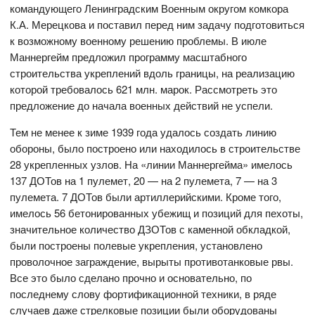
командующего Ленинградским Военным округом комкора
К.А. Мерецкова и поставил перед ним задачу подготовиться
к возможному военному решению проблемы. В июле
Маннергейм предложил программу масштабного
строительства укреплений вдоль границы, на реализацию
которой требовалось 621 млн. марок. Рассмотреть это
предложение до начала военных действий не успели.
Тем не менее к зиме 1939 года удалось создать линию
обороны, было построено или находилось в строительстве
28 укрепленных узлов. На «линии Маннергейма» имелось
137 ДОТов на 1 пулемет, 20 — на 2 пулемета, 7 — на 3
пулемета. 7 ДОТов были артиллерийскими. Кроме того,
имелось 56 бетонированных убежищ и позиций для пехоты,
значительное количество ДЗОТов с каменной обкладкой,
были построены полевые укрепления, установлено
проволочное заграждение, вырыты противотанковые рвы.
Все это было сделано прочно и основательно, по
последнему слову фортификационной техники, в ряде
случаев даже стрелковые позиции были оборудованы