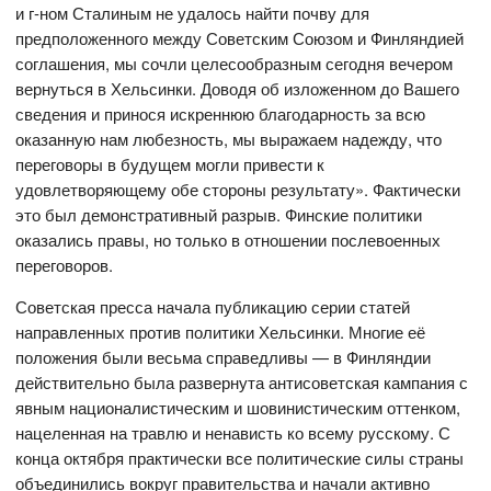
и г-ном Сталиным не удалось найти почву для
предположенного между Советским Союзом и Финляндией
соглашения, мы сочли целесообразным сегодня вечером
вернуться в Хельсинки. Доводя об изложенном до Вашего
сведения и принося искреннюю благодарность за всю
оказанную нам любезность, мы выражаем надежду, что
переговоры в будущем могли привести к
удовлетворяющему обе стороны результату». Фактически
это был демонстративный разрыв. Финские политики
оказались правы, но только в отношении послевоенных
переговоров.
Советская пресса начала публикацию серии статей
направленных против политики Хельсинки. Многие её
положения были весьма справедливы — в Финляндии
действительно была развернута антисоветская кампания с
явным националистическим и шовинистическим оттенком,
нацеленная на травлю и ненависть ко всему русскому. С
конца октября практически все политические силы страны
объединились вокруг правительства и начали активно