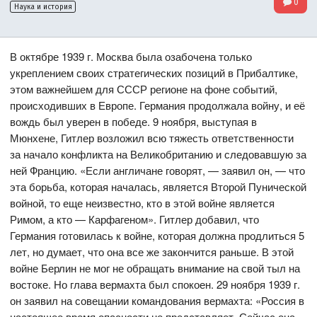
0
Наука и история
В октябре 1939 г. Москва была озабочена только
укреплением своих стратегических позиций в Прибалтике,
этом важнейшем для СССР регионе на фоне событий,
происходивших в Европе. Германия продолжала войну, и её
вождь был уверен в победе. 9 ноября, выступая в
Мюнхене, Гитлер возложил всю тяжесть ответственности
за начало конфликта на Великобританию и следовавшую за
ней Францию. «Если англичане говорят, — заявил он, — что
эта борьба, которая началась, является Второй Пунической
войной, то еще неизвестно, кто в этой войне является
Римом, а кто — Карфагеном». Гитлер добавил, что
Германия готовилась к войне, которая должна продлиться 5
лет, но думает, что она все же закончится раньше. В этой
войне Берлин не мог не обращать внимание на свой тыл на
востоке. Но глава вермахта был спокоен. 29 ноября 1939 г.
он заявил на совещании командования вермахта: «Россия в
настоящее время опасности не представляет. Сейчас она