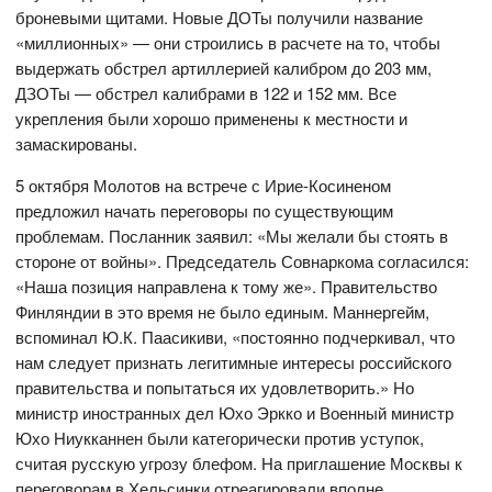
броневыми щитами. Новые ДОТы получили название
«миллионных» — они строились в расчете на то, чтобы
выдержать обстрел артиллерией калибром до 203 мм,
ДЗОТы — обстрел калибрами в 122 и 152 мм. Все
укрепления были хорошо применены к местности и
замаскированы.
5 октября Молотов на встрече с Ирие-Косиненом
предложил начать переговоры по существующим
проблемам. Посланник заявил: «Мы желали бы стоять в
стороне от войны». Председатель Совнаркома согласился:
«Наша позиция направлена к тому же». Правительство
Финляндии в это время не было единым. Маннергейм,
вспоминал Ю.К. Паасикиви, «постоянно подчеркивал, что
нам следует признать легитимные интересы российского
правительства и попытаться их удовлетворить.» Но
министр иностранных дел Юхо Эркко и Военный министр
Юхо Ниукканнен были категорически против уступок,
считая русскую угрозу блефом. На приглашение Москвы к
переговорам в Хельсинки отреагировали вполне