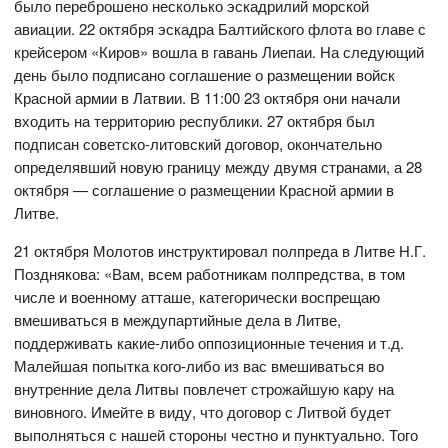
было переброшено несколько эскадрилий морской
авиации. 22 октября эскадра Балтийского флота во главе с
крейсером «Киров» вошла в гавань Лиепаи. На следующий
день было подписано соглашение о размещении войск
Красной армии в Латвии. В 11:00 23 октября они начали
входить на территорию республики. 27 октября был
подписан советско-литовский договор, окончательно
определявший новую границу между двумя странами, а 28
октября — соглашение о размещении Красной армии в
Литве.
21 октября Молотов инструктировал полпреда в Литве Н.Г.
Позднякова: «Вам, всем работникам полпредства, в том
числе и военному атташе, категорически воспрещаю
вмешиваться в междупартийные дела в Литве,
поддерживать какие-либо оппозиционные течения и т.д.
Малейшая попытка кого-либо из вас вмешиваться во
внутренние дела Литвы повлечет строжайшую кару на
виновного. Имейте в виду, что договор с Литвой будет
выполняться с нашей стороны честно и пунктуально. Того