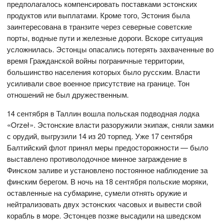
предполагалось компенсировать поставками эстонских
продуктов или выплатами. Кроме того, Эстония была
заинтересована в транзите через северные советские
порты, водные пути и железные дороги. Вскоре ситуация
усложнилась. Эстонцы опасались потерять захваченные во
время Гражданской войны пограничные территории,
большинство населения которых было русским. Власти
усиливали свое военное присутствие на границе. Тон
отношений не был дружественным.
14 сентября в Таллин вошла польская подводная лодка
«Orzeł». Эстонские власти разоружили экипаж, сняли замки
с орудий, выгрузили 14 из 20 торпед. Уже 17 сентября
Балтийский флот принял меры предосторожности — было
выставлено противолодочное минное заграждение в
Финском заливе и установлено постоянное наблюдение за
финским берегом. В ночь на 18 сентября польские моряки,
оставленные на субмарине, сумели отнять оружие и
нейтрализовать двух эстонских часовых и вывести свой
корабль в море. Эстонцев позже высадили на шведском