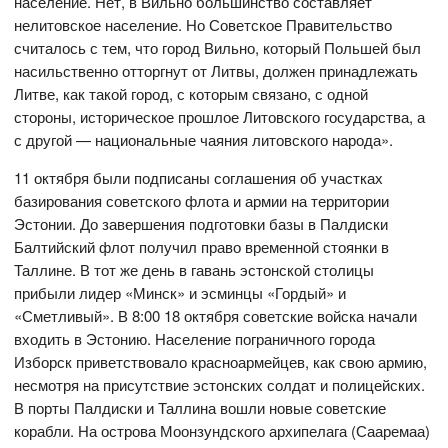
население. Нет, в Вильно большинство составляет
нелитовское население. Но Советское Правительство
считалось с тем, что город Вильно, который Польшей был
насильственно отторгнут от Литвы, должен принадлежать
Литве, как такой город, с которым связано, с одной
стороны, историческое прошлое Литовского государства, а
с другой — национальные чаяния литовского народа».
11 октября были подписаны соглашения об участках
базирования советского флота и армии на территории
Эстонии. До завершения подготовки базы в Палдиски
Балтийский флот получил право временной стоянки в
Таллине. В тот же день в гавань эстонской столицы
прибыли лидер «Минск» и эсминцы «Гордый» и
«Сметливый». В 8:00 18 октября советские войска начали
входить в Эстонию. Население пограничного города
Изборск приветствовало красноармейцев, как свою армию,
несмотря на присутствие эстонских солдат и полицейских.
В порты Палдиски и Таллина вошли новые советские
корабли. На острова Моонзундского архипелага (Сааремаа)