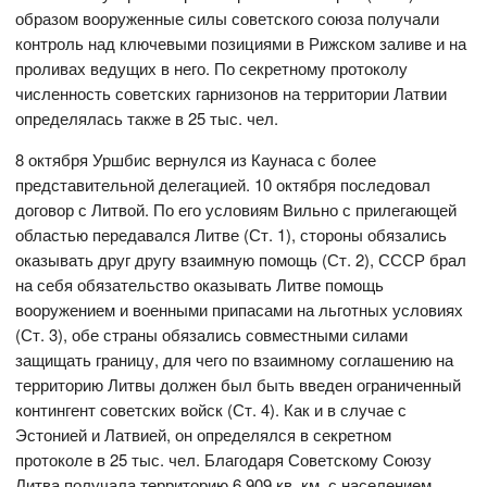
образом вооруженные силы советского союза получали
контроль над ключевыми позициями в Рижском заливе и на
проливах ведущих в него. По секретному протоколу
численность советских гарнизонов на территории Латвии
определялась также в 25 тыс. чел.
8 октября Уршбис вернулся из Каунаса с более
представительной делегацией. 10 октября последовал
договор с Литвой. По его условиям Вильно с прилегающей
областью передавался Литве (Ст. 1), стороны обязались
оказывать друг другу взаимную помощь (Ст. 2), СССР брал
на себя обязательство оказывать Литве помощь
вооружением и военными припасами на льготных условиях
(Ст. 3), обе страны обязались совместными силами
защищать границу, для чего по взаимному соглашению на
территорию Литвы должен был быть введен ограниченный
контингент советских войск (Ст. 4). Как и в случае с
Эстонией и Латвией, он определялся в секретном
протоколе в 25 тыс. чел. Благодаря Советскому Союзу
Литва получала территорию 6 909 кв. км. с населением