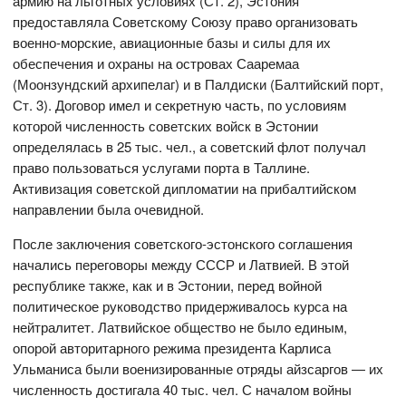
армию на льготных условиях (Ст. 2), Эстония
предоставляла Советскому Союзу право организовать
военно-морские, авиационные базы и силы для их
обеспечения и охраны на островах Сааремаа
(Моонзундский архипелаг) и в Палдиски (Балтийский порт,
Ст. 3). Договор имел и секретную часть, по условиям
которой численность советских войск в Эстонии
определялась в 25 тыс. чел., а советский флот получал
право пользоваться услугами порта в Таллине.
Активизация советской дипломатии на прибалтийском
направлении была очевидной.
После заключения советского-эстонского соглашения
начались переговоры между СССР и Латвией. В этой
республике также, как и в Эстонии, перед войной
политическое руководство придерживалось курса на
нейтралитет. Латвийское общество не было единым,
опорой авторитарного режима президента Карлиса
Ульманиса были военизированные отряды айзсаргов — их
численность достигала 40 тыс. чел. С началом войны