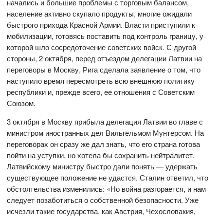
начались и большие проблемы с торговым балансом,
население активно скупало продукты, многие ожидали
быстрого прихода Красной Армии. Власти приступили к
мобилизации, готовясь поставить под контроль границу, у
которой шло сосредоточение советских войск. С другой
стороны, 2 октября, перед отъездом делегации Латвии на
переговоры в Москву, Рига сделала заявление о том, что
наступило время пересмотреть всю внешнюю политику
республики и, прежде всего, ее отношения с Советским
Союзом.
3 октября в Москву прибыла делегация Латвии во главе с
министром иностранных дел Вильгельмом Мунтерсом. На
переговорах он сразу же дал знать, что его страна готова
пойти на уступки, но хотела бы сохранить нейтралитет.
Латвийскому министру быстро дали понять — удержать
существующее положение не удастся. Сталин ответил, что
обстоятельства изменились: «Но война разгорается, и нам
следует позаботиться о собственной безопасности. Уже
исчезли такие государства, как Австрия, Чехословакия,