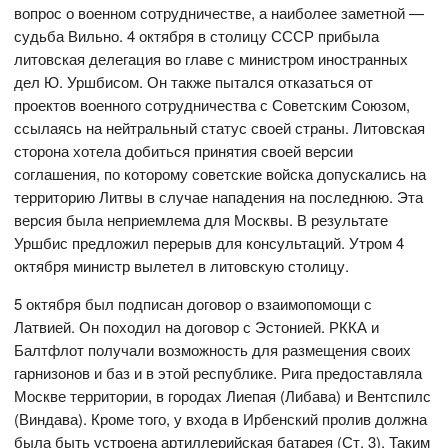
вопрос о военном сотрудничестве, а наиболее заметной —
судьба Вильно. 4 октября в столицу СССР прибыла
литовская делегация во главе с министром иностранных
дел Ю. Уршбисом. Он также пытался отказаться от
проектов военного сотрудничества с Советским Союзом,
ссылаясь на нейтральный статус своей страны. Литовская
сторона хотела добиться принятия своей версии
соглашения, по которому советские войска допускались на
территорию Литвы в случае нападения на последнюю. Эта
версия была неприемлема для Москвы. В результате
Уршбис предложил перерыв для консультаций. Утром 4
октября министр вылетел в литовскую столицу.
5 октября был подписан договор о взаимопомощи с
Латвией. Он походил на договор с Эстонией. РККА и
Балтфлот получали возможность для размещения своих
гарнизонов и баз и в этой республике. Рига предоставляла
Москве территории, в городах Лиепая (Либава) и Вентспилс
(Виндава). Кроме того, у входа в Ирбенский пролив должна
была быть устроена артиллерийская батарея (Ст. 3). Таким