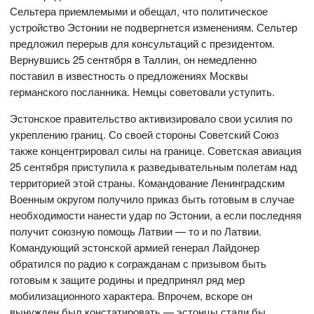
Сельтера приемлемыми и обещал, что политическое
устройство Эстонии не подвергнется изменениям. Сельтер
предложил перерыв для консультаций с президентом.
Вернувшись 25 сентября в Таллин, он немедленно
поставил в известность о предложениях Москвы
германского посланника. Немцы советовали уступить.
Эстонское правительство активизировало свои усилия по
укреплению границ. Со своей стороны Советский Союз
также концентрировал силы на границе. Советская авиация
25 сентября приступила к разведывательным полетам над
территорией этой страны. Командование Ленинградским
Военным округом получило приказ быть готовым в случае
необходимости нанести удар по Эстонии, а если последняя
получит союзную помощь Латвии — то и по Латвии.
Командующий эстонской армией генерал Лайдонер
обратился по радио к согражданам с призывом быть
готовым к защите родины и предпринял ряд мер
мобилизационного характера. Впрочем, вскоре он
вынужден был констатировать — эстонцы стали бы