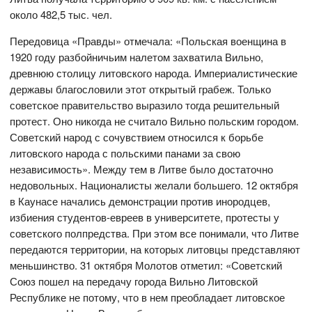
около 482,5 тыс. чел.
Передовица «Правды» отмечала: «Польская военщина в
1920 году разбойничьим налетом захватила Вильно,
древнюю столицу литовского народа. Империалистические
державы благословили этот открытый грабеж. Только
советское правительство выразило тогда решительный
протест. Оно никогда не считало Вильно польским городом.
Советский народ с сочувствием относился к борьбе
литовского народа с польскими панами за свою
независимость». Между тем в Литве было достаточно
недовольных. Националисты желали большего. 12 октября
в Каунасе начались демонстрации против инородцев,
избиения студентов-евреев в университете, протесты у
советского полпредства. При этом все понимали, что Литве
передаются территории, на которых литовцы представляют
меньшинство. 31 октября Молотов отметил: «Советский
Союз пошел на передачу города Вильно Литовской
Республике не потому, что в нем преобладает литовское