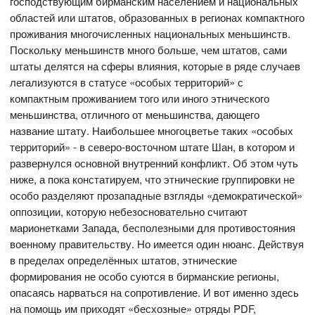
господствующим бирманским населением и национальных
областей или штатов, образованных в регионах компактного
проживания многочисленных национальных меньшинств.
Поскольку меньшинств много больше, чем штатов, сами
штаты делятся на сферы влияния, которые в ряде случаев
легализуются в статусе «особых территорий» с
компактным проживанием того или иного этнического
меньшинства, отличного от меньшинства, дающего
название штату. Наибольшее многоцветье таких «особых
территорий» - в северо-восточном штате Шан, в котором и
развернулся основной внутренний конфликт. Об этом чуть
ниже, а пока констатируем, что этнические группировки не
особо разделяют прозападные взгляды «демократической»
оппозиции, которую небезосновательно считают
марионетками Запада, бесполезными для противостояния
военному правительству. Но имеется один нюанс. Действуя
в пределах определённых штатов, этнические
формирования не особо суются в бирманские регионы,
опасаясь нарваться на сопротивление. И вот именно здесь
на помощь им приходят «бесхозные» отряды PDF,