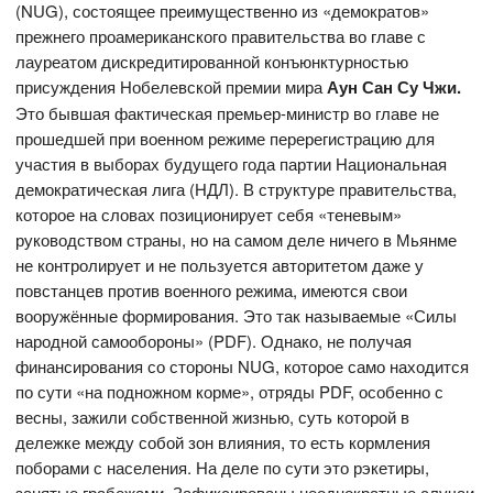
(NUG), состоящее преимущественно из «демократов»
прежнего проамериканского правительства во главе с
лауреатом дискредитированной конъюнктурностью
присуждения Нобелевской премии мира
Аун Сан Су Чжи.
Это бывшая фактическая премьер-министр во главе не
прошедшей при военном режиме перерегистрацию для
участия в выборах будущего года партии Национальная
демократическая лига (НДЛ). В структуре правительства,
которое на словах позиционирует себя «теневым»
руководством страны, но на самом деле ничего в Мьянме
не контролирует и не пользуется авторитетом даже у
повстанцев против военного режима, имеются свои
вооружённые формирования. Это так называемые «Силы
народной самообороны» (PDF). Однако, не получая
финансирования со стороны NUG, которое само находится
по сути «на подножном корме», отряды PDF, особенно с
весны, зажили собственной жизнью, суть которой в
дележке между собой зон влияния, то есть кормления
поборами с населения. На деле по сути это рэкетиры,
занятые грабежами. Зафиксированы неоднократные случаи