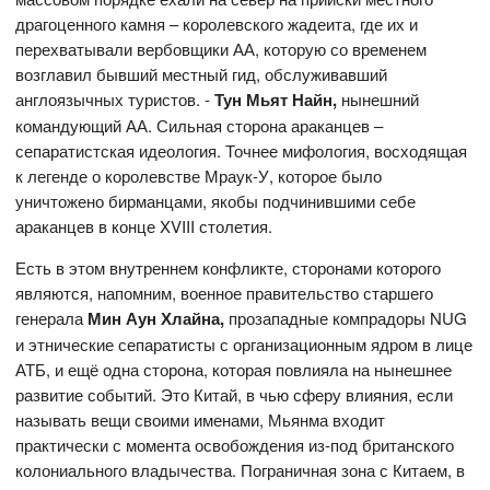
драгоценного камня – королевского жадеита, где их и
перехватывали вербовщики АА, которую со временем
возглавил бывший местный гид, обслуживавший
англоязычных туристов. -
Тун Мьят Найн,
нынешний
командующий АА. Сильная сторона араканцев –
сепаратистская идеология. Точнее мифология, восходящая
к легенде о королевстве Мраук-У, которое было
уничтожено бирманцами, якобы подчинившими себе
араканцев в конце XVIII столетия.
Есть в этом внутреннем конфликте, сторонами которого
являются, напомним, военное правительство старшего
генерала
Мин Аун Хлайна,
прозападные компрадоры NUG
и этнические сепаратисты с организационным ядром в лице
АТБ, и ещё одна сторона, которая повлияла на нынешнее
развитие событий. Это Китай, в чью сферу влияния, если
называть вещи своими именами, Мьянма входит
практически с момента освобождения из-под британского
колониального владычества. Пограничная зона с Китаем, в