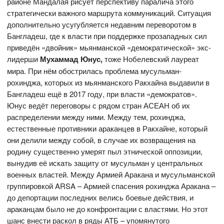
районе Мандалая рисует перспективу паралича этого
стратегически важного маршрута коммуникаций. Ситуация
дополнительно усугубляется недавним переворотом в
Бангладеш, где к власти при поддержке прозападных сил
приведён «двойник» мьянманской «демократической» экс-
лидерши
Мухаммад Юнус,
тоже Нобелевский лауреат
мира. При нём обострилась проблема мусульман-
рохинджа, которых из мьянманского Ракхайна выдавили в
Бангладеш ещё в 2017 году, при власти «демократов».
Юнус ведёт переговоры с рядом стран АСЕАН об их
распределении между ними. Между тем, рохинджа,
естественные противники араканцев в Ракхайне, который
они делили между собой, в случае их возвращения на
родину существенно умерят пыл этнической оппозиции,
вынудив её искать защиту от мусульман у центральных
военных властей. Между Армией Аракана и мусульманской
группировкой ARSA – Армией спасения рохинджа Аракана –
до депортации последних велись боевые действия, и
араканцам было не до конфронтации с властями. Но этот
шанс внести раскол в ряды АТБ – упомянутого