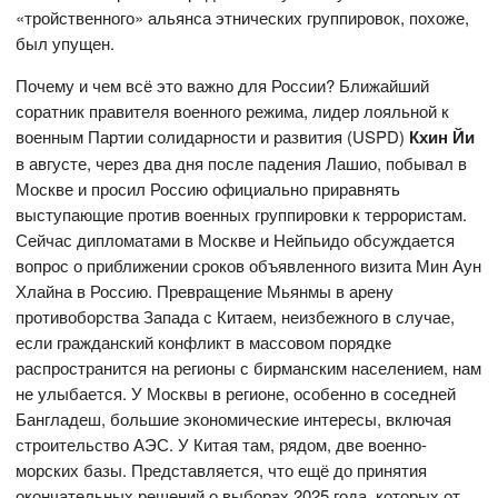
«тройственного» альянса этнических группировок, похоже,
был упущен.
Почему и чем всё это важно для России? Ближайший
соратник правителя военного режима, лидер лояльной к
военным Партии солидарности и развития (USPD)
Кхин Йи
в августе, через два дня после падения Лашио, побывал в
Москве и просил Россию официально приравнять
выступающие против военных группировки к террористам.
Сейчас дипломатами в Москве и Нейпьидо обсуждается
вопрос о приближении сроков объявленного визита Мин Аун
Хлайна в Россию. Превращение Мьянмы в арену
противоборства Запада с Китаем, неизбежного в случае,
если гражданский конфликт в массовом порядке
распространится на регионы с бирманским населением, нам
не улыбается. У Москвы в регионе, особенно в соседней
Бангладеш, большие экономические интересы, включая
строительство АЭС. У Китая там, рядом, две военно-
морских базы. Представляется, что ещё до принятия
окончательных решений о выборах 2025 года, которых от