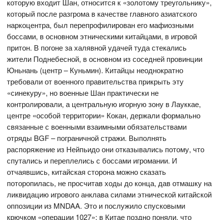
которую входит Шан, относится к «золотому треугольнику»,
который после разгрома в качестве главного азиатского
наркоцентра, был перепрофилирован его мафиозными
боссами, в основном этническими китайцами, в игровой
притон. В погоне за халявной удачей туда стекались
жители Поднебесной, в основном из соседней провинции
Юньнань (центр – Куньмин). Китайцы неоднократно
требовали от военного правительства прикрыть эту
«синекуру», но военные Шан практически не
контролировали, а центральную игорную зону в Лауккае,
центре «особой территории» Кокан, держали формально
связанные с военными взаимными обязательствами
отряды BGF – пограничной стражи. Выполнять
распоряжение из Нейпьидо они отказывались потому, что
спутались и переплелись с боссами игромании. И
отчаявшись, китайская сторона можно сказать
поторопилась, не просчитав ходы до конца, дав отмашку на
ликвидацию игрового анклава силами этнической китайской
оппозиции из MNDAA. Это и послужило спусковыми
крючком «операции 1027»; в Китае поздно поняли, что