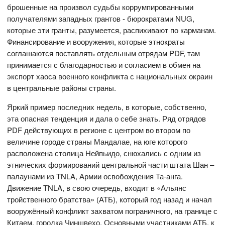
брошенные на произвол судьбы коррумпированными
получателями западных грантов - бюрократами NUG,
которые эти гранты, разумеется, распихивают по карманам.
Финансирование и вооружения, которые этнократы
соглашаются поставлять отдельным отрядам PDF, там
принимается с благодарностью и согласием в обмен на
экспорт хаоса военного конфликта с национальных окраин
в центральные районы страны.
Яркий пример последних недель, в которые, собственно,
эта опасная тенденция и дала о себе знать. Ряд отрядов
PDF действующих в регионе с центром во втором по
величине городе страны Мандалае, на юге которого
расположена столица Нейпьидо, снюхались с одним из
этнических формирований центральной части штата Шан –
палаунами из TNLA, Армии освобождения Та-анга.
Движение TNLA, в свою очередь, входит в «Альянс
тройственного братства» (АТБ), который год назад и начал
вооружённый конфликт захватом пограничного, на границе с
Китаем, городка Чиншвехо. Основными участниками АТБ, к