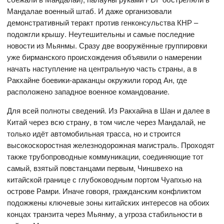
Мандалае военный штаб. И даже организовали
демонстративный теракт против генконсульства КНР –
подожгли крышу. Неутешительны и самые последние
новости из Мьянмы. Сразу две вооружённые группировки
уже бирманского происхождения объявили о намерении
начать наступление на центральную часть страны, а в
Ракхайне боевики-араканцы окружили город Ан, где
расположено западное военное командование.
Для всей полноты сведений. Из Ракхайна в Шан и далее в
Китай через всю страну, в том числе через Мандалай, не
только идёт автомобильная трасса, но и строится
высокоскоростная железнодорожная магистраль. Проходят
также трубопроводные коммуникации, соединяющие тот
самый, взятый повстанцами первым, Чиншвехо на
китайской границе с глубоководным портом Чуапхью на
острове Рамри. Иначе говоря, гражданским конфликтом
подожжены ключевые зоны китайских интересов на обоих
концах транзита через Мьянму, а угроза стабильности в