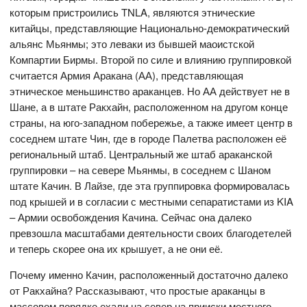
которым пристроились TNLA, являются этнические
китайцы, представляющие Национально-демократический
альянс Мьянмы; это леваки из бывшей маоистской
Компартии Бирмы. Второй по силе и влиянию группировкой
считается Армия Аракана (АА), представляющая
этническое меньшинство араканцев. Но АА действует не в
Шане, а в штате Ракхайн, расположенном на другом конце
страны, на юго-западном побережье, а также имеет центр в
соседнем штате Чин, где в городе Палетва расположен её
региональный штаб. Центральный же штаб араканской
группировки – на севере Мьянмы, в соседнем с Шаном
штате Качин. В Лайзе, где эта группировка формировалась
под крышей и в согласии с местными сепаратистами из KIA
– Армии освобождения Качина. Сейчас она далеко
превзошла масштабами деятельности своих благодетелей
и теперь скорее она их крышует, а не они её.
Почему именно Качин, расположенный достаточно далеко
от Ракхайна? Рассказывают, что простые араканцы в
массовом порядке ехали на север на прииски местного