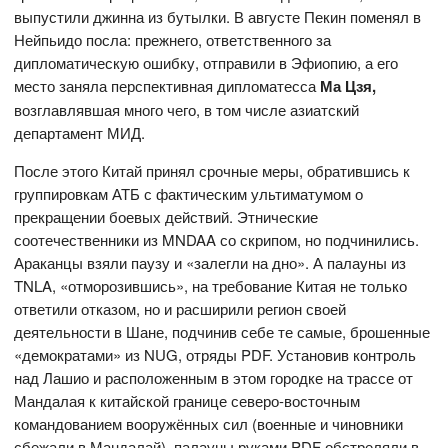
выпустили джинна из бутылки. В августе Пекин поменял в
Нейпьидо посла: прежнего, ответственного за
дипломатическую ошибку, отправили в Эфиопию, а его
место заняла перспективная дипломатесса
Ма Цзя,
возглавлявшая много чего, в том числе азиатский
департамент МИД.
После этого Китай принял срочные меры, обратившись к
группировкам АТБ с фактическим ультиматумом о
прекращении боевых действий. Этнические
соотечественники из MNDAA со скрипом, но подчинились.
Араканцы взяли паузу и «залегли на дно». А палауны из
TNLA, «отморозившись», на требование Китая не только
ответили отказом, но и расширили регион своей
деятельности в Шане, подчинив себе те самые, брошенные
«демократами» из NUG, отряды PDF. Установив контроль
над Лашио и расположенным в этом городке на трассе от
Мандалая к китайской границе северо-восточным
командованием вооружённых сил (военные и чиновники
сбежали в Мандалай), палауны руками PDF обстреляли в