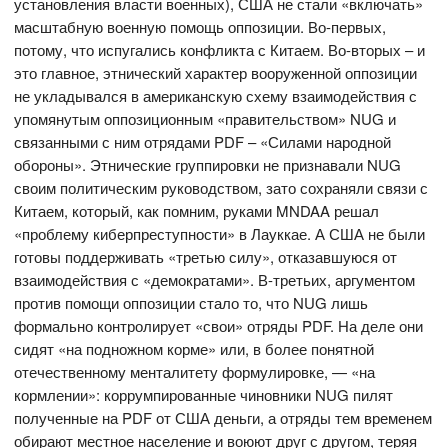
установления власти военных), США не стали «включать»
масштабную военную помощь оппозиции. Во-первых,
потому, что испугались конфликта с Китаем. Во-вторых – и
это главное, этнический характер вооруженной оппозиции
не укладывался в американскую схему взаимодействия с
упомянутым оппозиционным «правительством» NUG и
связанными с ним отрядами PDF – «Силами народной
обороны». Этнические группировки не признавали NUG
своим политическим руководством, зато сохраняли связи с
Китаем, который, как помним, руками MNDAA решал
«проблему киберпреступности» в Лауккае. А США не были
готовы поддерживать «третью силу», отказавшуюся от
взаимодействия с «демократами». В-третьих, аргументом
против помощи оппозиции стало то, что NUG лишь
формально контролирует «свои» отряды PDF. На деле они
сидят «на подножном корме» или, в более понятной
отечественному менталитету формулировке, — «на
кормлении»: коррумпированные чиновники NUG пилят
полученные на PDF от США деньги, а отряды тем временем
обирают местное население и воюют друг с другом, теряя