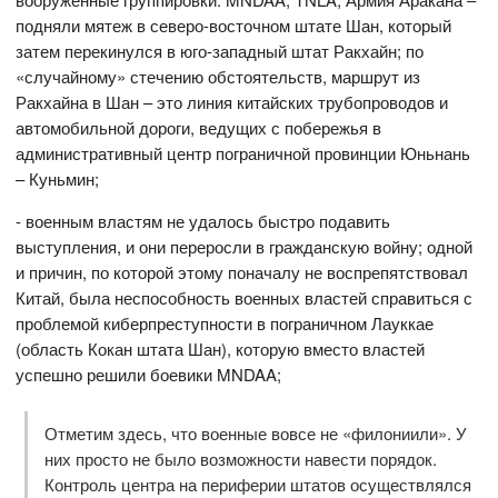
подняли мятеж в северо-восточном штате Шан, который
затем перекинулся в юго-западный штат Ракхайн; по
«случайному» стечению обстоятельств, маршрут из
Ракхайна в Шан – это линия китайских трубопроводов и
автомобильной дороги, ведущих с побережья в
административный центр пограничной провинции Юньнань
– Куньмин;
- военным властям не удалось быстро подавить
выступления, и они переросли в гражданскую войну; одной
и причин, по которой этому поначалу не воспрепятствовал
Китай, была неспособность военных властей справиться с
проблемой киберпреступности в пограничном Лауккае
(область Кокан штата Шан), которую вместо властей
успешно решили боевики MNDAA;
Отметим здесь, что военные вовсе не «филониили». У
них просто не было возможности навести порядок.
Контроль центра на периферии штатов осуществлялся