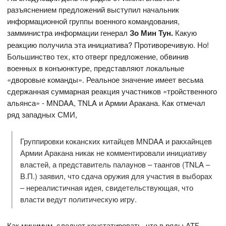
разъяснением предложений выступил начальник
информационной группы военного командования,
замминистра информации генерал
Зо Мин Тун.
Какую
реакцию получила эта инициатива? Противоречивую. Но!
Большинство тех, кто отверг предложение, обвинив
военных в конъюнктуре, представляют локальные
«дворовые команды». Реальное значение имеет весьма
сдержанная суммарная реакция участников «тройственного
альянса» - MNDAA, TNLA и Армии Аракана. Как отмечал
ряд западных СМИ,
Группировки коканских китайцев MNDAA и ракхайнцев
Армии Аракана никак не комментировали инициативу
властей, а представитель палаунов – таангов (TNLA –
В.П.) заявил, что сдача оружия для участия в выборах
– нереалистичная идея, свидетельствующая, что
власти ведут политическую игру.
Как минимум, следует констатировать, что в ряды АТБ