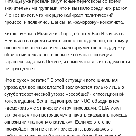
китайцы уже провели закулисные переговоры со всеми
значительными группами, что и вызвало среди них раскол.
И он означает, что инерцию набирает политический
процесс, и появились шансы на «заморозку» конфликта.
Китаю нужны в Мьянме выборы, об этом Ван И заявил в
Нейпьидо во время визита вполне определенно, поэтому у
оппонентов военных очень мало аргументов в поддержку
обвинений в их адрес в попытке обмана оппозиции.
Гарантии выданы в Пекине, и сомневаться в их надежности
не приходится.
Что в сухом остатке? В этой ситуации потенциальная
угроза для военных властей заключается только лишь в
сугубо теоретической угрозе «всеобщей» оппозиционной
консолидации. Если под контролем NUG объединятся
«демократы» с этническими группировками, США могут
включиться «по-настоящему» и начать оказывать помощь
оппозиции «на полную катушку». Если же этого не
произойдет, они не станут рисковать, ввязываясь в
события в признанной зоне влияния Китая без гарантий