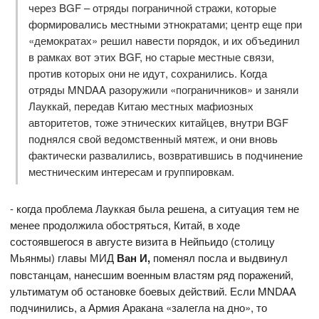
через BGF – отряды пограничной стражи, которые
формировались местными этнократами; центр еще при
«демократах» решил навести порядок, и их объединил
в рамках вот этих BGF, но старые местные связи,
против которых они не идут, сохранились. Когда
отряды MNDAA разоружили «пограничников» и заняли
Лауккай, передав Китаю местных мафиозных
авторитетов, тоже этнических китайцев, внутри BGF
поднялся свой ведомственный мятеж, и они вновь
фактически развалились, возвратившись в подчинение
местническим интересам и группировкам.
- когда проблема Лауккая была решена, а ситуация тем не
менее продолжила обостряться, Китай, в ходе
состоявшегося в августе визита в Нейпьидо (столицу
Мьянмы) главы МИД
Ван И,
поменял посла и выдвинул
повстанцам, нанесшим военным властям ряд поражений,
ультиматум об остановке боевых действий. Если MNDAA
подчинились, а Армия Аракана «залегла на дно», то