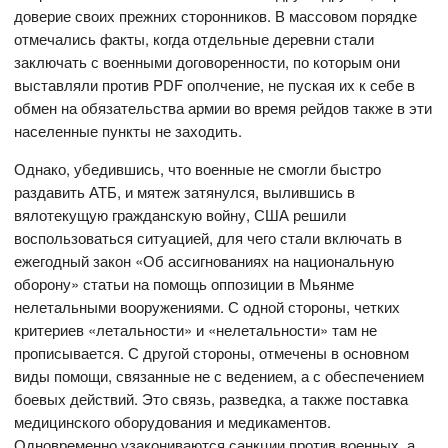
доверие своих прежних сторонников. В массовом порядке
отмечались факты, когда отдельные деревни стали
заключать с военными договоренности, по которым они
выставляли против PDF ополчение, не пуская их к себе в
обмен на обязательства армии во время рейдов также в эти
населенные пункты не заходить.
Однако, убедившись, что военные не смогли быстро
раздавить АТБ, и мятеж затянулся, вылившись в
вялотекущую гражданскую войну, США решили
воспользоваться ситуацией, для чего стали включать в
ежегодный закон «Об ассигнованиях на национальную
оборону» статьи на помощь оппозиции в Мьянме
нелетальными вооружениями. С одной стороны, четких
критериев «летальности» и «нелетальности» там не
прописывается. С другой стороны, отмечены в основном
виды помощи, связанные не с ведением, а с обеспечением
боевых действий. Это связь, разведка, а также поставка
медицинского оборудования и медикаментов.
Одновременно узакониваются санкции против военных, а