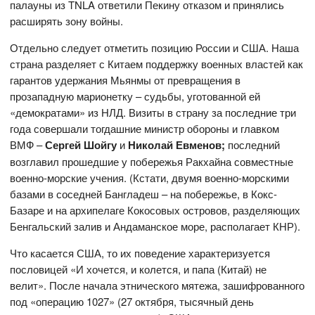
палауны из TNLA ответили Пекину отказом и принялись
расширять зону войны.
Отдельно следует отметить позицию России и США. Наша
страна разделяет с Китаем поддержку военных властей как
гарантов удержания Мьянмы от превращения в
прозападную марионетку – судьбы, уготованной ей
«демократами» из НЛД. Визиты в страну за последние три
года совершали тогдашние министр обороны и главком
ВМФ –
Сергей Шойгу
и
Николай Евменов;
последний
возглавил прошедшие у побережья Ракхайна совместные
военно-морские учения. (Кстати, двумя военно-морскими
базами в соседней Бангладеш – на побережье, в Кокс-
Базаре и на архипелаге Кокосовых островов, разделяющих
Бенгальский залив и Андаманское море, располагает КНР).
Что касается США, то их поведение характеризуется
пословицей «И хочется, и колется, и папа (Китай) не
велит». После начала этнического мятежа, зашифрованного
под «операцию 1027» (27 октября, тысячный день