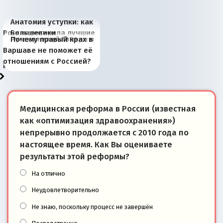
Анатомия уступки: как
Россия потеряла лучшие
Большевики
Киевская марионетка
В России назрели
Миграционный пожар
Россия начинает
Россия зимой 1904
Русская нация вчера и
Почему правый крах в
рыбопромысловые
отличаются от «Яблока»
Запада рассказала о
перемены: 15 шагов к
Европы
сбрасывать балласт
года: первые уступки во
сегодня
Варшаве не поможет её
районы Баренцева
тем, что они -
«переобувании» хозяев
суверенной экономике
Анкориджа
внутренней политике
отношениям с Россией?
моря
победители
Медицинская реформа в России (известная
как «оптимизация здравоохранения»)
непрерывно продолжается с 2010 года по
настоящее время. Как Вы оцениваете
результаты этой реформы?
На отлично
Неудовлетворительно
Не знаю, поскольку процесс не завершён