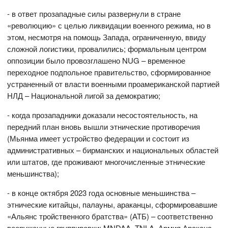
- в ответ прозападные силы развернули в стране
«революцию» с целью ликвидации военного режима, но в
этом, несмотря на помощь Запада, ограниченную, ввиду
сложной логистики, провалились; формальным центром
оппозиции было провозглашено NUG – временное
переходное подпольное правительство, сформированное
устраненный от власти военными проамериканской партией
НЛД – Национальной лигой за демократию;
- когда прозападники доказали несостоятельность, на
передний план вновь вышли этнические противоречия
(Мьянма имеет устройство федерации и состоит из
административных – бирманских и национальных областей
или штатов, где проживают многочисленные этнические
меньшинства);
- в конце октября 2023 года основные меньшинства –
этнические китайцы, палауны, араканцы, сформировавшие
«Альянс тройственного братства» (АТБ) – соответственно
вооруженные группировки: MNDAA, TNLA, Армия Аракана –