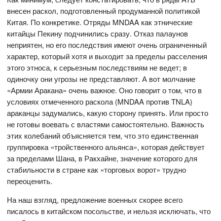
внесен раскол, подготовленный продуманной политикой
Китая. По конкретике. Отряды MNDAA как этнические
китайцы Пекину подчинились сразу. Отказ палаунов
неприятен, но его последствия имеют очень ограниченный
характер, который хотя и выходит за пределы расселения
этого этноса, к серьезным последствиям не ведет; в
одиночку они угрозы не представляют. А вот
молчание
«Армии Аракана» очень важное. Оно говорит о том, что в
условиях отмеченного раскола (MNDAA против TNLA)
араканцы задумались, какую сторону принять. Или просто
не готовы воевать с властями самостоятельно. Важность
этих колебаний объясняется тем, что это единственная
группировка «тройственного альянса», которая действует
за пределами Шана, в Ракхайне, значение которого для
стабильности в стране как «торговых ворот» трудно
переоценить.
На наш взгляд, предложение военных скорее всего
писалось в китайском посольстве, и нельзя исключать, что