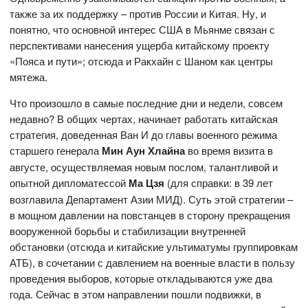
также за их поддержку – против России и Китая. Ну, и
понятно, что основной интерес США в Мьянме связан с
перспективами нанесения ущерба китайскому проекту
«Пояса и пути»; отсюда и Ракхайн с Шаном как центры
мятежа.
Что произошло в самые последние дни и недели, совсем
недавно? В общих чертах, начинает работать китайская
стратегия, доведенная Ван И до главы военного режима
старшего генерала
Мин Аун Хлайна
во время визита в
августе, осуществляемая новым послом, талантливой и
опытной дипломатессой
Ма Цзя
(для справки: в 39 лет
возглавила Департамент Азии МИД). Суть этой стратегии –
в мощном давлении на повстанцев в сторону прекращения
вооруженной борьбы и стабилизации внутренней
обстановки (отсюда и китайские ультиматумы группировкам
АТБ), в сочетании с давлением на военные власти в пользу
проведения выборов, которые откладываются уже два
года. Сейчас в этом направлении пошли подвижки, в