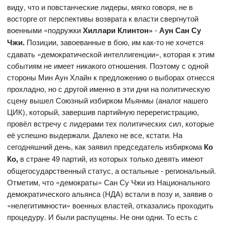
виду, что и повстанческие лидеры, мягко говоря, не в
восторге от перспективы возврата к власти свергнутой
военными «подружки
Хиллари Клинтон»
-
Аун Сан Су
Чжи.
Позиции, завоеванные в бою, им как-то не хочется
сдавать «демократической интеллигенции», которая к этим
событиям не имеет никакого отношения. Поэтому с одной
стороны Мин Аун Хлайн к предложению о выборах отнесся
прохладно, но с другой именно в эти дни на политическую
сцену вышел Союзный избирком Мьянмы (аналог нашего
ЦИК), который, завершив партийную перерегистрацию,
провёл встречу с лидерами тех политических сил, которые
её успешно выдержали. Далеко не все, кстати. На
сегодняшний день, как заявил председатель избиркома
Ко
Ко,
в стране 49 партий, из которых только девять имеют
общегосударственный статус, а остальные - региональный.
Отметим, что «демократы» Сан Су Чжи из Национального
демократического альянса (НДА) встали в позу и, заявив о
«нелегитимности» военных властей, отказались проходить
процедуру. И были распущены. Не они одни. То есть с