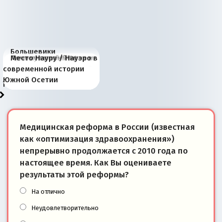
Большевики
Киевская марионетка
В России назрели
Миграционный пожар
Россия начинает
Россия зимой 1904
Русская нация вчера и
Почему правый крах в
Место Науру / Науэро в
отличаются от «Яблока»
Запада рассказала о
перемены: 15 шагов к
Европы
сбрасывать балласт
года: первые уступки во
сегодня
Варшаве не поможет её
современной истории
тем, что они -
«переобувании» хозяев
суверенной экономике
Анкориджа
внутренней политике
отношениям с Россией?
Южной Осетии
победители
Медицинская реформа в России (известная
как «оптимизация здравоохранения»)
непрерывно продолжается с 2010 года по
настоящее время. Как Вы оцениваете
результаты этой реформы?
На отлично
Неудовлетворительно