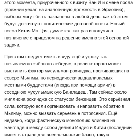
этого момента, приуроченного к визиту Ван И и смене посла
(прежний уехал на аналогичную должность в Эфиопию),
выборы могут быть назначены в любой день, как об этом
будут достигнуты политические договорённости. Новый
посол Китая Ма Цзя, думается, как раз и получила
назначение с прицелом на решение именно этой основной
задачи.
При этом следует иметь ввиду ещё и угрозу так
называемого «чёрного лебедя», в роли которого может
выступить фактор мусульман-рохинджа, проживающих на
севере Мьянмы, но периодически выдавливаемых
местными буддистами (иногда при помощи армии) в
соседнюю мусульманскую Бангладеш. Там сейчас около
миллиона рохинджа со статусом беженцев. Это серьёзная
сила, которую если организовать и направить обратно в
Мьянму, можно вызвать серьёзные потрясения. Ещё
недавно, когда фактическую монополию влияния на
Бангладеш между собой делили Индия и Китай (последний
имеет в стране две военно-морские базы), такую