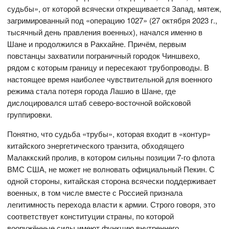
судьбы», от которой всячески открещивается Запад, мятеж,
загримированный под «операцию 1027» (27 октября 2023 г.,
тысячный день правления военных), начался именно в
Шане и продолжился в Ракхайне. Причём, первым
повстанцы захватили пограничный городок Чиншвехо,
рядом с которым границу и пересекают трубопроводы. В
настоящее время наиболее чувствительной для военного
режима стала потеря города Лашио в Шане, где
дислоцировался штаб северо-восточной войсковой
группировки.
Понятно, что судьба «трубы», которая входит в «контур»
китайского энергетического транзита, обходящего
Малаккский пролив, в котором сильны позиции 7-го флота
ВМС США, не может не волновать официальный Пекин. С
одной стороны, китайская сторона всячески поддерживает
военных, в том числе вместе с Россией признала
легитимность перехода власти к армии. Строго говоря, это
соответствует конституции страны, по которой
вооружённые силы имеют функцию внутреннего