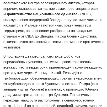
политического центра оппозиционного мятежа, которая,
впрочем, оспаривается частью самих повстанцев, играет
«Правительство национального единства»
(NUG),
пользующееся поддержкой Запада; его участники частично
находятся в Мьянме на потерянных правительством
территориях, но в основном разбросаны по западным
странам – от США до Швеции. На ход боевых действий,
отличающихся невысокой интенсивностью, они практически
не влияют.
В последние два месяца повстанцы добились
определённых успехов, вытеснив правительственные
войска с части территории, прилегающей к коммуникациям,
протянутым через Мьянму в Китай. Речь идёт о
трубопроводах, обеспечивающих транзит энергоносителей
из глубоководного порта Чуапхью на острове Рамри (юго-
западный штат Ракхайн) в китайскую провинцию Юннань,
до административного центра Куньмин. Пограничные
переходы маршрута расположены в северо-восточном
штате Шан. И по определённой, недоброй, видимо, «иронии