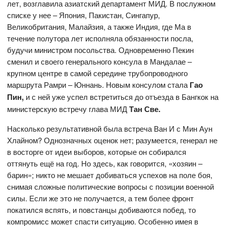
лет, возглавила азиатский департамент МИД. В послужном
списке у нее – Япония, Пакистан, Сингапур,
Великобритания, Малайзия, а также Индия, где Ма в
течение полутора лет исполняла обязанности посла,
будучи министром посольства. Одновременно Пекин
сменил и своего генерального консула в Мандалае –
крупном центре в самой середине трубопроводного
маршрута Рамри – Юннань. Новым консулом стала
Гао
Пин,
и с ней уже успел встретиться до отъезда в Бангкок на
министерскую встречу глава МИД
Тан Све.
Насколько результативной была встреча Ван И с Мин Аун
Хлайном? Однозначных оценок нет; разумеется, генерал не
в восторге от идеи выборов, которые он собирался
оттянуть ещё на год. Но здесь, как говорится, «хозяин –
барин»; никто не мешает добиваться успехов на поле боя,
снимая сложные политические вопросы с позиции военной
силы. Если же это не получается, а тем более фронт
покатился вспять, и повстанцы добиваются побед, то
компромисс может спасти ситуацию. Особенно имея в