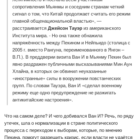
сопротивления Мьянмы и соседним странам четкий
сигнал о том, что Китай продолжает считать его режим
главной общенациональной властью», —
расстраивается
Джейсон Тауэр
из американского
Института мира. - Но она также обнажила
напряжённость между Пекином и Нейпьидо (столица с
2005 г. вместо Рангуна, переименованного в Янгон –
В.П.). В преддверии визита Ван И в Мьянму Пекин был
явно раздражен публичными высказываниями Мин Аун
Хлайна, в которых он обвинил неуказанные
«иностранные» силы в вооружении повстанческих
групп. По словам Тауэра, Ван И «сделал военному
режиму еще одно предупреждение не разжигать
антикитайские настроения».
Что на самом деле? И чего добивался Ван И? Речь, по ряду
утечек, шла о нормализации в стране политического
процесса с переходом к выборам, которые, по мнению
Пекина, помогут разрешить кризис, если власти не удаётся