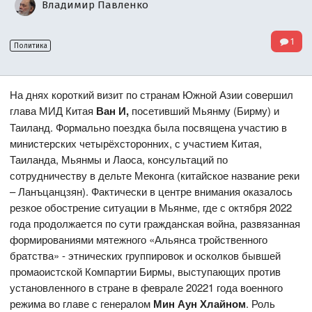
Владимир Павленко
1
Политика
На днях короткий визит по странам Южной Азии совершил
глава МИД Китая
Ван И,
посетивший Мьянму (Бирму) и
Таиланд. Формально поездка была посвящена участию в
министерских четырёхсторонних, с участием Китая,
Таиланда, Мьянмы и Лаоса, консультаций по
сотрудничеству в дельте Меконга (китайское название реки
– Ланъцанцзян). Фактически в центре внимания оказалось
резкое обострение ситуации в Мьянме, где с октября 2022
года продолжается по сути гражданская война, развязанная
формированиями мятежного «Альянса тройственного
братства» - этнических группировок и осколков бывшей
промаоистской Компартии Бирмы, выступающих против
установленного в стране в феврале 20221 года военного
режима во главе с генералом
Мин Аун Хлайном
. Роль