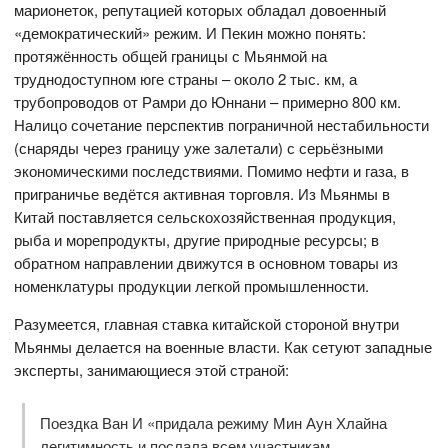
марионеток, репутацией которых обладал довоенный
«демократический» режим. И Пекин можно понять:
протяжённость общей границы с Мьянмой на
труднодоступном юге страны – около 2 тыс. км, а
трубопроводов от Рамри до Юннани – примерно 800 км.
Налицо сочетание перспектив пограничной нестабильности
(снаряды через границу уже залетали) с серьёзными
экономическими последствиями. Помимо нефти и газа, в
приграничье ведётся активная торговля. Из Мьянмы в
Китай поставляется сельскохозяйственная продукция,
рыба и морепродукты, другие природные ресурсы; в
обратном направлении движутся в основном товары из
номенклатуры продукции легкой промышленности.
Разумеется, главная ставка китайской стороной внутри
Мьянмы делается на военные власти. Как сетуют западные
эксперты, занимающиеся этой страной:
Поездка Ван И «придала режиму Мин Аун Хлайна
легитимность и послала всем участникам