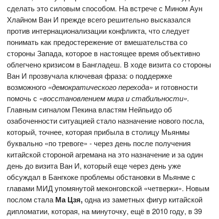
сделать это силовым способом. На встрече с Мином Аун
Хлайном Ван И прежде всего решительно высказался
против интернационализации конфликта, что следует
понимать как предостережение от вмешательства со
стороны Запада, которое в настоящее время объективно
облегчено кризисом в Бангладеш. В ходе визита со стороны
Ван И прозвучала ключевая фраза: о поддержке
возможного
«демократического перехода»
и готовности
помочь с
«восстановлением мира и стабильности».
Главным сигналом Пекина властям Нейпьидо об
озабоченности ситуацией стало назначение нового посла,
который, точнее, которая прибыла в столицу Мьянмы
буквально «по тревоге» - через день после получения
китайской стороной агремана на это назначение и за один
день до визита Ван И, который еще через день уже
обсуждал в Бангкоке проблемы обстановки в Мьянме с
главами МИД упомянутой меконговской «четверки». Новым
послом стала
Ма Цзя,
одна из заметных фигур китайской
дипломатии, которая, на минуточку, ещё в 2010 году, в 39