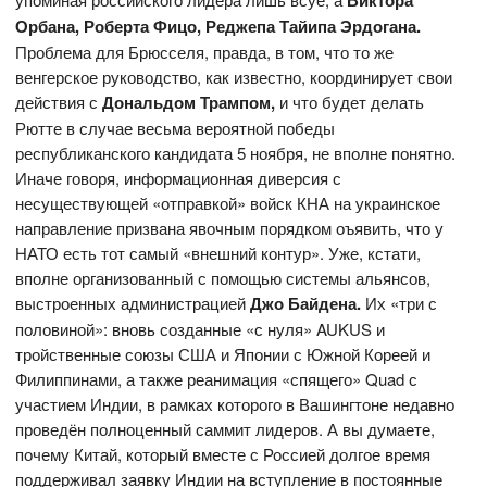
Виктора
Орбана, Роберта Фицо, Реджепа Тайипа Эрдогана.
Проблема для Брюсселя, правда, в том, что то же
венгерское руководство, как известно, координирует свои
действия с
Дональдом Трампом,
и что будет делать
Рютте в случае весьма вероятной победы
республиканского кандидата 5 ноября, не вполне понятно.
Иначе говоря, информационная диверсия с
несуществующей «отправкой» войск КНА на украинское
направление призвана явочным порядком оъявить, что у
НАТО есть тот самый «внешний контур». Уже, кстати,
вполне организованный с помощью системы альянсов,
выстроенных администрацией
Джо Байдена.
Их «три с
половиной»: вновь созданные «с нуля» AUKUS и
тройственные союзы США и Японии с Южной Кореей и
Филиппинами, а также реанимация «спящего» Quad с
участием Индии, в рамках которого в Вашингтоне недавно
проведён полноценный саммит лидеров. А вы думаете,
почему Китай, который вместе с Россией долгое время
поддерживал заявку Индии на вступление в постоянные