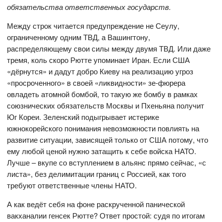
обязательства ответственных государств.
Между строк читается предупреждение не Сеулу,
ограниченному одним ТВД, а Вашингтону,
распределяющему свои силы между двумя ТВД. Или даже
тремя, коль скоро Рютте упоминает Иран. Если США
«дёрнутся» и дадут добро Киеву на реализацию угроз
«просроченного» в своей «ликвидности» зе-фюрера
овладеть атомной бомбой, то такую же бомбу в рамках
союзнических обязательств Москвы и Пхеньяна получит
Юг Кореи. Зеленский подыгрывает истерике
южнокорейского понимания невозможности повлиять на
развитие ситуации, зависящей только от США потому, что
ему любой ценой нужно затащить к себе войска НАТО.
Лучше – вкупе со вступлением в альянс прямо сейчас, «с
листа», без делимитации границ с Россией, как того
требуют ответственные члены НАТО.
А как ведёт себя на фоне раскрученной панической
вакханалии генсек Рютте? Ответ простой: судя по итогам