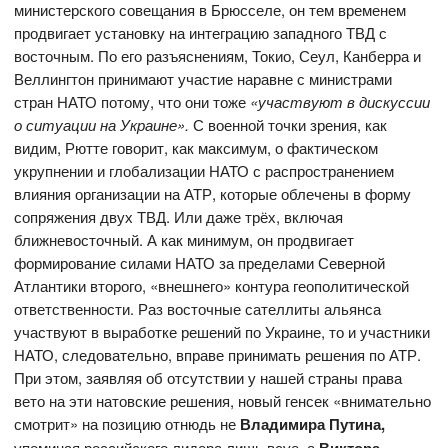
министерского совещания в Брюсселе, он тем временем
продвигает установку на интеграцию западного ТВД с
восточным. По его разъяснениям, Токио, Сеул, Канберра и
Веллингтон принимают участие наравне с министрами
стран НАТО потому, что они тоже
«
участвуют в дискуссии
о ситуации на Украине».
С военной точки зрения, как
видим, Рютте говорит, как максимум, о фактическом
укрупнении и глобализации НАТО с распространением
влияния организации на АТР, которые облечены в форму
сопряжения двух ТВД. Или даже трёх, включая
ближневосточный. А как минимум, он продвигает
формирование силами НАТО за пределами Северной
Атлантики второго, «внешнего» контура геополитической
ответственности. Раз восточные сателлиты альянса
участвуют в выработке решений по Украине, то и участники
НАТО, следовательно, вправе принимать решения по АТР.
При этом, заявляя об отсутствии у нашей страны права
вето на эти натовские решения, новый генсек «внимательно
смотрит» на позицию отнюдь не
Владимира Путина,
упоминая российского лидера лишь всуе, а