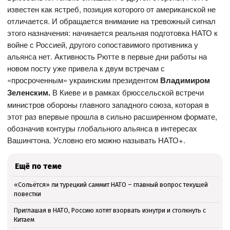
известен как ястреб, позиция которого от американской не
отличается. И обращается внимание на тревожный сигнал
этого назначения: начинается реальная подготовка НАТО к
войне с Россией, другого сопоставимого противника у
альянса нет. Активность Рютте в первые дни работы на
новом посту уже привела к двум встречам с
«просроченным» украинским президентом
Владимиром
Зеленским.
В Киеве и в рамках брюссельской встречи
министров обороны главного западного союза, которая в
этот раз впервые прошла в сильно расширенном формате,
обозначив контуры глобального альянса в интересах
Вашингтона. Условно его можно называть НАТО+.
Ещё по теме
«Сольётся» ли турецкий саммит НАТО – главный вопрос текущей
повестки
Приглашая в НАТО, Россию хотят взорвать изнутри и столкнуть с
Китаем