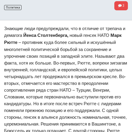
3
Политика
Знающие люди предупреждали, что в отличие от трепача и
демагога
Йенса Столтенберга,
новый генсек НАТО
Марк
Рютте
– противник куда более сильный и искушённый
многолетней политической борьбой за сохранение и
упрочение своих позиций в западной элите. Называют два
факта, хотя их больше. Во-первых, Рютте, вопреки зигзагам
внутренней, голландской, и европейской политики, целых
четырнадцать лет продержался в премьерском кресле. Во-
вторых, отмечается его мастерство в преодолении
сопротивления ряда стран НАТО – Турции, Венгрии,
Словакии, которые первоначально выступили против его
кандидатуры. Но в итоге после встреч Рютте с лидерами
поменяли прежнюю позицию и его поддержали. С одной
стороны, генсек в альянсе должность номинальная, точнее,
церемониальная. Решения принимаются в Вашингтоне, а
Брюссель их только оглашает. С другой стороны, Рютте