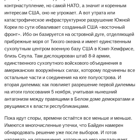
контрнаступление, но самой НАТО, а значит и коренным
интересам США, оно не угрожает. А вот утрата или
катастрофическое инфраструктурное разрушение Южной
Кореи по сути обваливает созданный США «восточный
фронт». Ибо он базируется на островной дуге, отделяющей
прибрежные моря от Тихого океана и имеет единственным
сухопутным центром военную базу США в Кэмп-Хемфрисе,
близь Сеула. Там дислоцирован штаб 8-й армии,
единственного сухопутного войскового объединения в
американских вооружённых силах, которому подчинены все
остальные части и соединения на юге полуострова. И
вторая дилемма: как повлияет разрешение первой дилеммы
на итоги голосования 5 ноября, учитывая нынешний
антагонизм между правящими в Белом доме демократами и
рвущимися к власти республиканцами.
Пока идут споры, времени остаётся все меньше и меньше.
Имеются многочисленные утечки, что Байден намерен
обнародовать решение уже после выборов. И готов
наплевать на ограничения, которые на него накладывает