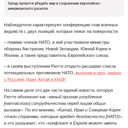
Запад пытается убедить мир в сохранении европейско-
американского раскола
Наблюдатели характеризуют конференцию глав военных
ведомств с двух позиций, которые лежат на поверхности:
– помимо членов НАТО, в ней участвовали министры
обороны Австралии, Новой Зеландии, Южной Кореи и
Японии, а также представитель Европейского союза;
– в своём выступлении Рютте открыто расширил список
потенциальных противников НАТО,
включив в него, наряду
с Россией, Иран, Китай и КНДР
.
На самом деле это две части единой новости, которую
Рютте обозначил как
«явный признак углубления
[натовского] сотрудничества перед лицом общих
вызовов».
По его мнению,
«
Китай, Иран и Северная Корея
стали странами, которые вредят безопасности [НАТО]»,
и это указывает, что
«конфликт в Европе может иметь