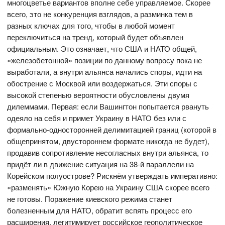
многоцветье вариантов вполне себе управляемое. Скорее
всего, это не конкуренция взглядов, а разминка тем в
разных ключах для того, чтобы в любой момент
переключиться на тренд, который будет объявлен
официальным. Это означает, что США и НАТО общей,
«железобетонной» позиции по данному вопросу пока не
выработали, а внутри альянса начались споры, идти на
обострение с Москвой или воздержаться. Эти споры с
высокой степенью вероятности обусловлены двумя
дилеммами. Первая: если Вашингтон попытается рвануть
одеяло на себя и примет Украину в НАТО без или с
формально-односторонней делимитацией границ (которой в
общепринятом, двустороннем формате никогда не будет),
продавив сопротивление несогласных внутри альянса, то
придёт ли в движение ситуация на 38-й параллели на
Корейском полуострове? Рискнём утверждать императивно:
«разменять» Южную Корею на Украину США скорее всего
не готовы. Поражение киевского режима станет
болезненным для НАТО, обратит вспять процесс его
расширения, легитимирует российское геополитическое