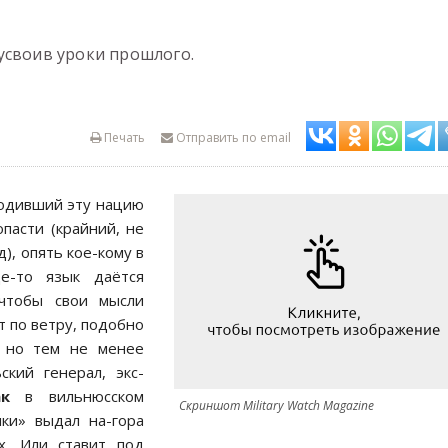
усвоив уроки прошлого.
Печать
Отправить по email
водивший эту нацию
пасти (крайний, не
), опять кое-кому в
е-то язык даётся
 чтобы свои мысли
ст по ветру, подобно
, но тем не менее
ский генерал, экс-
к
в вильнюсском
Скриншот Military Watch Magazine
ки» выдал на-гора
х. Или ставит под