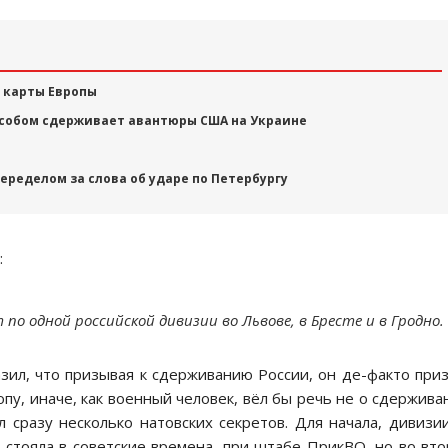
 карты Европы
собом сдерживает авантюры США на Украине
ределом за слова об ударе по Петербургу
:
 по одной российской дивизии во Львове, в Бресте и в Гродно.
зил, что призывая к сдерживанию России, он де-факто при
пу, иначе, как военный человек, вёл бы речь не о сдержива
 сразу несколько натовских секретов. Для начала, дивизи
 стояла в советские времена, при штабе ПрикВО, но во вт