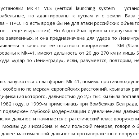
тановки Mk-41 VLS (vertical launching system – устан
орабельные, но адаптированы к пускам и с земли. База
за – ПРО. То есть вроде бы не для атаки российских объекто
ьно – ещё и иранских). Но Анджейчак прямо и недвусмысл
е заявленных, и она предназначена для удара по Ленингр
аявлены в качестве её штатного вооружения – SM (Stan
тированы к Mk-41, имеют дальность от 20 до 270 км (и лишь 
уда «удар по Ленинграду», если, разумеется, повторим, н
бных запускаться с платформы Mk-41, помимо противовоздуш
, особенно по меркам европейских расстояний, крылатая ра
дификация которого, дальностью до 2,5 тыс. км была постав
1982 году, в 1999-м применялась при бомбежках Белграда,
ыл подвержен глубокой модернизации с увеличением дальн
ыс. км дальности начинается стратегический класс вооружени
т Москвы до Лиссабона. И если польский генерал, говоря о 
й далее максимальной дальности противоракетных вооруж