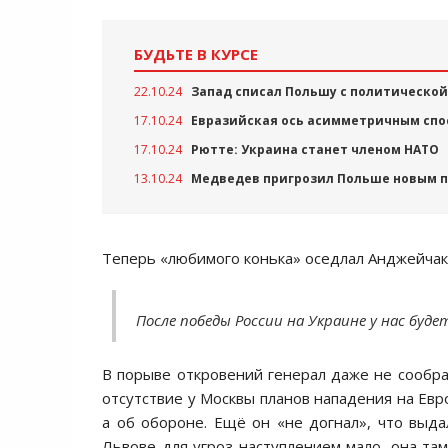
БУДЬТЕ В КУРСЕ
22.10.24
Запад списал Польшу с политической
17.10.24
Евразийская ось асимметричным спо
17.10.24
Рютте: Украина станет членом НАТО
13.10.24
Медведев пригрозил Польше новым пе
Теперь «любимого конька» оседлал Анджейчак
После победы России на Украине у нас будет
В порыве откровений генерал даже не сообра
отсутствие у Москвы планов нападения на Евро
а об обороне. Ещё он «не догнал», что выдал
Львове для угроз наступлением мало, она там