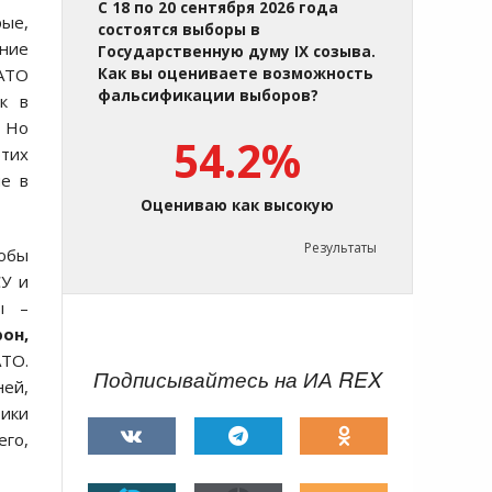
С 18 по 20 сентября 2026 года
ые,
состоятся выборы в
ние
Государственную думу IX созыва.
АТО
Как вы оцениваете возможность
фальсификации выборов?
к в
. Но
54.2%
этих
ые в
Оцениваю как высокую
Результаты
кобы
СУ и
ы –
он,
АТО.
Подписывайтесь на ИА REX
ней,
тики
его,