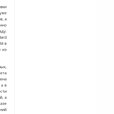
овки
 уже
в, а
енно
аду.
dard
SM в
е из
ных,
кета
лена
 а в
ости
й, а
базе
ений