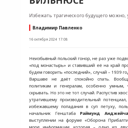
ВИЛЬНЮСЕ
Избежать трагического будущего можно, 
Владимир Павленко
16 октября 2024 17:08
Неизбывный польский гонор, не раз уже под
«под монастырь» и ставивший её на край про
будем говорить «последний», случай – 1939 год
Варшаве не даёт спокойно спать. Вообщ
политикам и генералам, особенно умным,
скрывать. Но это не тот случай. Распустив хво
утратившему производительный потенциал
избежавшему попадания в суп петуху, поль
начальник Генштаба
Раймунд Анджейча
выступлении на форуме «Оборона Прибалти
море информации, которая – одно из дву