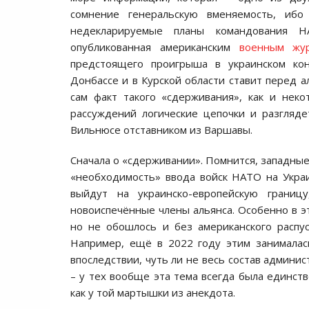
сомнение генеральскую вменяемость, ибо
недекларируемые планы командования Н
опубликованная американским
военным жу
предстоящего проигрыша в украинском кон
Донбассе и в Курской области ставит перед а
сам факт такого «сдерживания», как и нек
рассуждений логические цепочки и разгляд
Вильнюсе отставником из Варшавы.
Сначала о «сдерживании». Помнится, западные
«необходимость» ввода войск НАТО на Украин
выйдут на украинско-европейскую грани
новоиспечённые члены альянса. Особенно в 
но не обошлось и без американского распус
Например, ещё в 2022 году этим занимал
впоследствии, чуть ли не весь состав админи
– у тех вообще эта тема всегда была единств
как у той мартышки из анекдота.