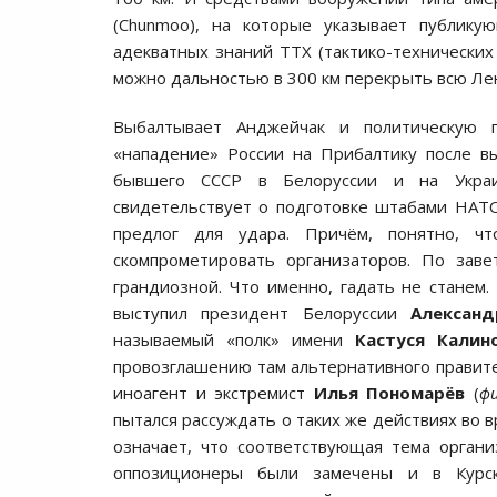
(Chunmoo), на которые указывает публику
адекватных знаний ТТХ (тактико-технических
можно дальностью в 300 км перекрыть всю Ле
Выбалтывает Анджейчак и политическую 
«нападение» России на Прибалтику после в
бывшего СССР в Белоруссии и на Украи
свидетельствует о подготовке штабами НАТО
предлог для удара. Причём, понятно, ч
скомпрометировать организаторов. По зав
грандиозной. Что именно, гадать не станем
выступил президент Белоруссии
Александ
называемый «полк» имени
Кастуся Калин
провозглашению там альтернативного правит
иноагент и экстремист
Илья Пономарёв
(
ф
пытался рассуждать о таких же действиях во 
означает, что соответствующая тема орган
оппозиционеры были замечены и в Курско