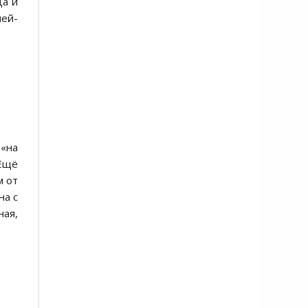
Да и
ей-
 «на
 Ещё
м от
на с
ная,