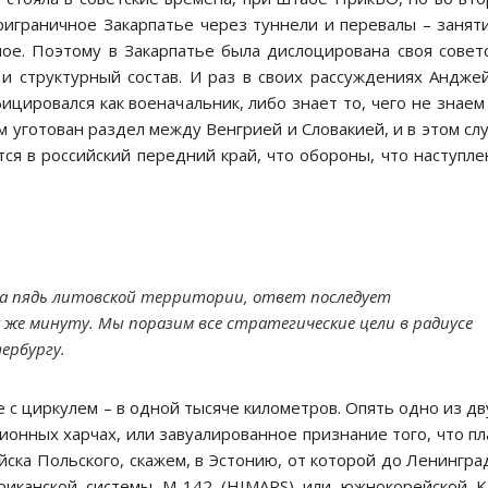
риграничное Закарпатье через туннели и перевалы – занят
ое. Поэтому в Закарпатье была дислоцирована своя совет
 и структурный состав. И раз в своих рассуждениях Андже
ицировался как военачальник, либо знает то, чего не знаем
м уготован раздел между Венгрией и Словакией, и в этом сл
я в российский передний край, что обороны, что наступле
ы на пядь литовской территории, ответ последует
у же минуту. Мы поразим все стратегические цели в радиусе
ербургу.
 с циркулем – в одной тысяче километров. Опять одно из дв
ионных харчах, или завуалированное признание того, что п
ка Польского, скажем, в Эстонию, от которой до Ленингра
риканской системы M-142 (HIMARS) или южнокорейской 