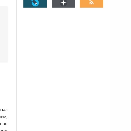
знал
нии,
и во
ором