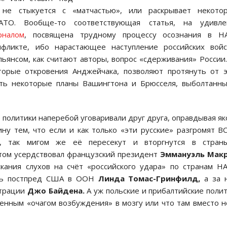
 не стыкуется с «матчастью», или раскрывает некотор
АТО. Вообще-то соответствующая статья, на удивле
рналом
, посвящена трудному процессу осознания в Н
фликте, ибо нарастающее наступление российских войс
льянсом, как считают авторы, вопрос «сдерживания» России
оторые откровения Анджейчака, позволяют протянуть от 
еть некоторые планы Вашингтона и Брюсселя, выболтанн
 политики наперебой уговаривали друг друга, оправдывая я
у тем, что если и как только «эти русские» разгромят В
цу, так мигом же её пересекут и вторгнутся в стран
этом усердствовал французский президент
Эммануэль Макр
кания слухов на счёт «российского удара» по странам Н
ась постпред США в ООН
Линда Томас-Гринфилд,
а за 
страции
Джо Байдена.
А уж польские и прибалтийские поли
енным «очагом возбуждения» в мозгу или что там вместо н