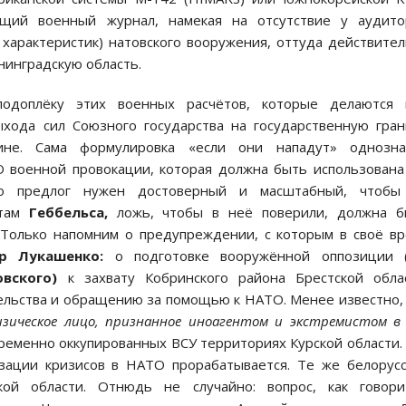
ющий военный журнал, намекая на отсутствие у аудито
 характеристик) натовского вооружения, оттуда действите
нинградскую область.
подоплёку этих военных расчётов, которые делаются 
ыхода сил Союзного государства на государственную гра
не. Сама формулировка «если они нападут» однозна
 военной провокации, которая должна быть использована
то предлог нужен достоверный и масштабный, чтобы
етам
Геббельса,
ложь, чтобы в неё поверили, должна б
. Только напомним о предупреждении, с которым в своё в
р Лукашенко:
о подготовке вооружённой оппозиции (
овского)
к захвату Кобринского района Брестской обла
ельства и обращению за помощью к НАТО. Менее известно,
изическое лицо, признанное иноагентом и экстремистом в
временно оккупированных ВСУ территориях Курской области.
изации кризисов в НАТО прорабатывается. Те же белорус
й области. Отнюдь не случайно: вопрос, как говорит