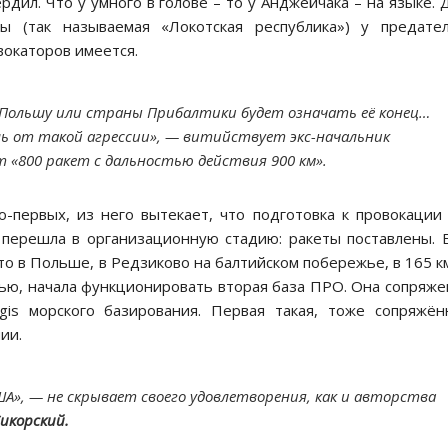
рдил. Что у умного в голове – то у Анджейчака – на языке. 
 (так называемая «Локотская республика») у предател
вокаторов имеется.
 Польшу или страны Прибалтики будет означать её конец…
ь от такой агрессии», — витийствует экс-начальник
 «800 ракет с дальностью действия 900 км».
-первых, из него вытекает, что подготовка к провокации
а перешла в организационную стадию: ракеты поставлены.
о в Польше, в Редзиково на балтийском побережье, в 165 к
ью, начала функционировать вторая база ПРО. Она сопряже
gis морского базирования. Первая такая, тоже сопряжён
ии.
ША», — не скрывает своего удовлетворения, как и авторства
Сикорский.