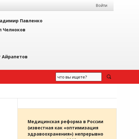
Войти
адимир Павленко
л Челноков
г Айрапетов
Медицинская реформа в России
(известная как «оптимизация
здравоохранения») непрерывно