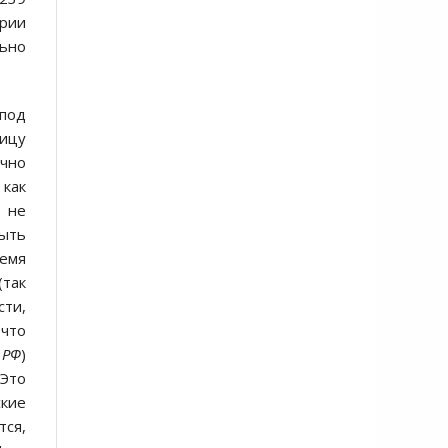
рии
льно
под
ницу
чно
 как
 не
ыть
ремя
так
сти,
 что
 РФ
)
 Это
ские
ся,