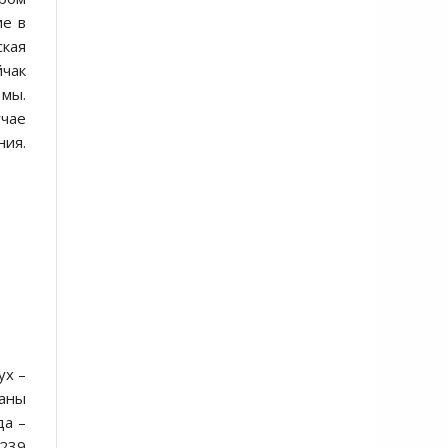
ие в
ская
йчак
 мы.
учае
ния.
ух –
ланы
да –
K239