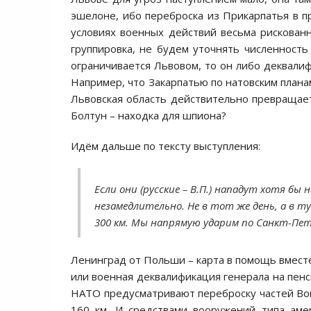
эшелоне, ибо переброска из Прикарпатья в п
условиях военных действий весьма рискованн
группировка, не будем уточнять численность
ограничивается Львовом, то он либо деквалиф
Например, что Закарпатью по натовским плана
Львовская область действительно превращаетс
Болтун – находка для шпиона?
Идём дальше по тексту выступления:
Если они (русские – В.П.) нападут хотя б
незамедлительно. Не в тот же день, а в т
300 км. Мы напрямую ударим по Санкт-Пет
Ленинград от Польши – карта в помощь вместе
или военная деквалификация генерала на пенс
НАТО предусматривают переброску частей Войс
160 км. И средствами вооружений типа аме