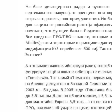
На базе дислоцирован радар и пусковые ус
вертикального запуска), в принципе они к
открылась, ракеты, повторим, уже стоят. Но ба
для защиты от российских ракет (а официал
намекает, что функции базы в Редзиково шир
Все средства ПРО/ПВО – как те, которые з
Missiles), так и те, которые в принципе адап
модификации №3 перебивает 500 км). Так отк
Эстонии?
А это самое главное, ибо среди ракет, спосо
фигурирует ещё и вполне себе стратегическая
«Tomahawk». Тот самый «Томагавк», первая мо
на боевое дежурство в Западной Германии в 
2003-м – Багдада. В 2005 году «Томагавк» б
до 3,5 тыс. км. Даже по общим меркам, с 5,5 т
для масштабов Европы 3,5 тыс. – это почти о
ПРО, заявляет об ударе по цели, отстояще