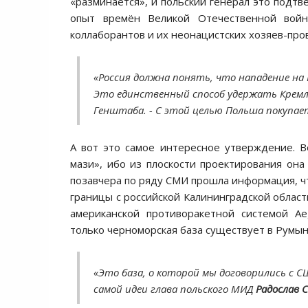
«разминается», и польский генерал это подтве
опыт времён Великой Отечественной войны
коллаборантов и их неонацистских хозяев-про
«Россия должна понять, что нападение на
Это единственный способ удержать Кремл
Генштаба. - С этой целью Польша покупает
А вот это самое интересное утверждение. Во
мази», ибо из плоскости проектирования он
позавчера по ряду СМИ прошла информация, чт
границы с российской Калининградской област
американской противоракетной системой Ae
только черноморская база существует в Румын
«Это база, о которой мы договорились с С
самой идеи глава польского МИД
Радослав 