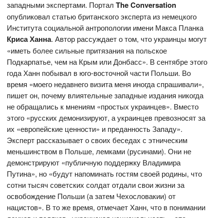
западными экспертами. Портал
The Conversation
опубликовал статью британского эксперта из немецкого
Института социальной антропологии имени Макса Планка
Криса Ханна
. Автор рассуждает о том, что украинцы могут
«иметь более сильные притязания на польское
Подкарпатье, чем на Крым или Донбасс». В сентябре этого
года Ханн побывал в юго-восточной части Польши. Во
время «моего недавнего визита меня иногда спрашивали»,
пишет он, почему влиятельные западные издания никогда
не обращались к мнениям «простых украинцев». Вместо
этого «русских демонизируют, а украинцев превозносят за
их «европейские ценности» и преданность Западу».
Эксперт рассказывает о своих беседах с этническим
меньшинством в Польше, лемками (русинами). Они не
демонстрируют «публичную поддержку Владимира
Путина», но «будут напоминать гостям своей родины, что
сотни тысяч советских солдат отдали свои жизни за
освобождение Польши (а затем Чехословакии) от
нацистов». В то же время, отмечает Ханн, что в понимании