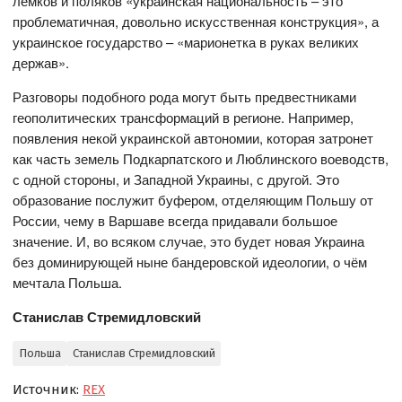
лемков и поляков «украинская национальность – это
проблематичная, довольно искусственная конструкция», а
украинское государство – «марионетка в руках великих
держав».
Разговоры подобного рода могут быть предвестниками
геополитических трансформаций в регионе. Например,
появления некой украинской автономии, которая затронет
как часть земель Подкарпатского и Люблинского воеводств,
с одной стороны, и Западной Украины, с другой. Это
образование послужит буфером, отделяющим Польшу от
России, чему в Варшаве всегда придавали большое
значение. И, во всяком случае, это будет новая Украина
без доминирующей ныне бандеровской идеологии, о чём
мечтала Польша.
Станислав Стремидловский
Польша
Станислав Стремидловский
Источник:
REX