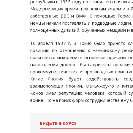
республики в 1935 году возглавил его началь
Модернизация армии шла полным ходом и в Яп
собственные ВВС и ВМФ. С помощью Германи
немцы начали поставлять и подводные лодки. 
полноценных дивизий, обученных немцами и 
16 апреля 1937 г. В Токио было принято с
позицию по отношению к нанкинскому реж
попытается искоренить основные причины о
направлении должны быть приняты практиче
прокоммунистических и прозападных принцип
Китае Япония будет содействовать соз
взаимопомощи Японии, Маньчжоу-го и Кита
Коноэ имел репутацию человека, который су
войне. Но на поиск форм сотрудничества ему 
БУДЬТЕ В КУРСЕ