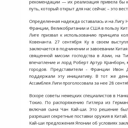
рекомендации — их реализация привела бы к
путь, который открыт для нас сейчас – это ве
Определенная надежда оставалась и на Лигу Н
Франции, Великобритании и США в пользу Кита
Лиге призвал к использованию принципа кол
Ковенанта. 27 сентября Ку в своем выступ
заключается в подчинении и завоевании Китая
священной миссии господства в Азии, на Т
впечатление и лорд Роберт Артур Кранборн,
городов. Представители - Франции Ивон
поддержали эту инициативу. В тот же ден
Ассамблея Лиги проголосовала за нее 28 сентя
Вскоре советы немецких специалистов в Нанк
Токио. По распоряжению Гитлера из Герман
включая сына Чан Кай-ши. Это решение был
разрешил секретные поставки оружия в Китай.
Кай-ши предложения Японии об условиях заклю