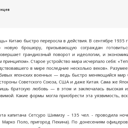
онцев
ь» Китаю быстро переросла в действия. В сентябре 1935 
о новую брошюру, призывающую сограждан готовитьс
овершает грандиозный поворот и идеологии, и экономик
принципом». Старое устройство мира исчерпало себя: «Те
дствовавшего в мире последние несколько веков». Разумее
юбивых японских военных — ведь быстро меняющийся мир
стороны Советского Союза, США и даже Китая. Сама же Япо
 лишь братскую любовь — в этом и заключалась высокая 
вимой. Какие формы могла приобрести эта уязвимость, вс
ота капитана Сетсуро Шимизу – 135 чел. - проводила но
а Марко Поло, пригород Пекина). По донесениям офицеров