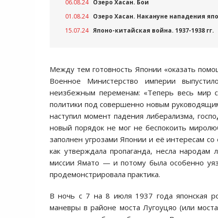
06.08.24
Озеро Хасан. Бои
01.08.24
Озеро Хасан. Накануне нападения яп
15.07.24
Японо-китайская война. 1937-1938 гг.
Между тем готовность Японии «оказать помощ
Военное Министерство империи выпустил
неизбежным переменам: «Теперь весь мир с
политики под совершенно новым руководящим 
наступил момент падения либерализма, госпо
новый порядок не мог не беспокоить мирол
заполнен угрозами Японии и её интересам со 
как утверждала пропаганда, несла народам
миссии Ямато — и потому была особенно уяз
продемонстрировала практика.
В ночь с 7 на 8 июля 1937 года японская р
маневры в районе моста Лугоуцяо (или мост