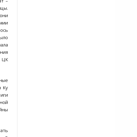
ат –
йцы.
 они
рмии
лось
было
чала
ения
я ЦК
тные
н Ку
Лиги
ной
ойны
гать