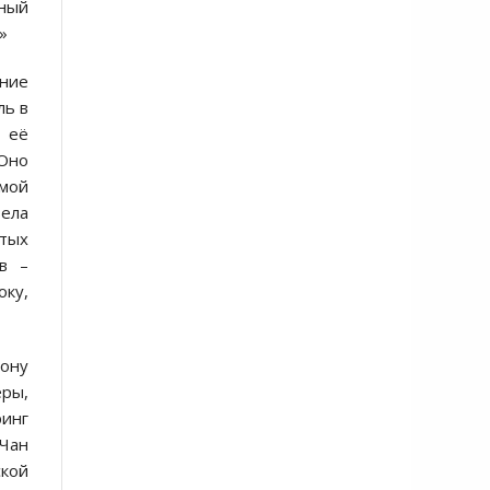
нный
»
ение
ль в
у её
 Оно
емой
вела
ытых
в –
ку,
рону
еры,
ринг
 Чан
ской