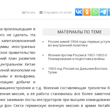
Печать
Отправить по email
 на произошедшие в
МАТЕРИАЛЫ ПО ТЕМЕ
ого не сделать. На
х капиталовложений
Россия зимой 1904 года: первые уступ
во внутренней политике
ммы иностранных
ское правительство
Япония против России в 1901-1903 гг.
ний план развития
Планирование и подготовка войны
центральном Китае
1903 год. Россия на Дальнем Востоке.
олной монополии на
Тупик
рьмы и вольфрама,
низацию добычи и
 машиностроения и т.д. Военная составляющая трехлетки 
енная миссия, а её работа становилась все более заметно
 них занимали посты инструкторов при высшем командовани
да фон Секта германскую военную миссию в армии Китай