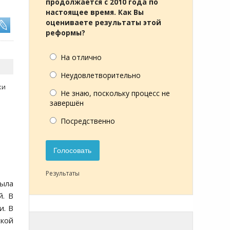
продолжается с 2010 года по
настоящее время. Как Вы
оцениваете результаты этой
реформы?
На отлично
Неудовлетворительно
ки
Не знаю, поскольку процесс не
завершён
Посредственно
Голосовать
Результаты
была
й. В
и. В
ской