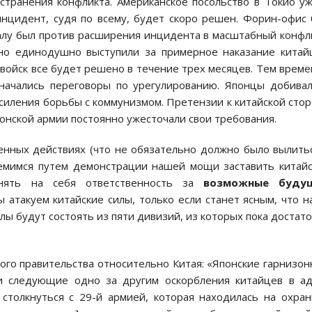
странения конфликта. Американское посольство в Токио у
нцидент, судя по всему, будет скоро решен. Форин-офис
алу был против расширения инцидента в масштабный конфл
чно единодушно выступили за примерное наказание китай
 войск все будет решено в течение трех месяцев. Тем врем
ачались переговоры по урегулированию. Японцы добива
силения борьбы с коммунизмом. Претензии к китайской сто
онской армии постоянно ужесточали свои требования.
енных действиях (что не обязательно должно было вылить
тремимся путем демонстрации нашей мощи заставить китай
инять на себя ответственность за
возможные буду
ы атакуем китайские силы, только если станет ясным, что 
илы будут состоять из пяти дивизий, из которых пока достат
ого правительства относительно Китая: «Японские гарнизо
и следующие одно за другим оскорбления китайцев в а
столкнуться с 29-й армией, которая находилась на охра