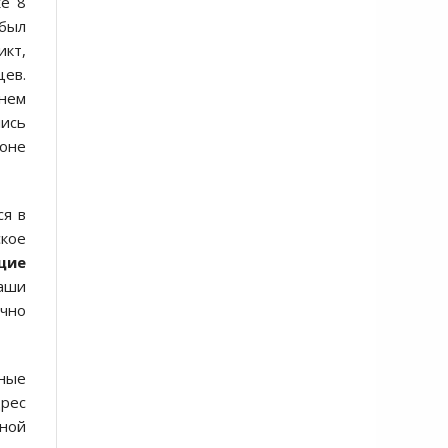
же 8
 был
икт,
цев.
енем
лись
роне
ся в
ское
щие
наши
очно
нные
дрес
нной