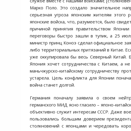
службе вместе с нашими войсками; [столкнове
Марко Поло. Это создало значительное нап
серьезная угроза японским жителям этого 
японские войска, что, разумеется, было свид
причиной принятия правительством Японии
переговоры быстро зашли в тупик, а 25 ию
министр принц Коноэ сделал официальное заявл
либо территориальных притязаний в Китае. Ес
уже оккупировала бы весь Северный Китай. 
Япония хочет сотрудничества с Китаем, а не
маньчжурско-китайскому сотрудничеству прот
устарела. Цель конфликта для Японии понач
война станет долгой.
Германия поначалу заявила о своем нейт
германского МИД ясно гласило – японо-китайс
объективно служит интересам СССР. Даже вое
пользовались большим доверием президента
столкновений с японцами и чередовать кор