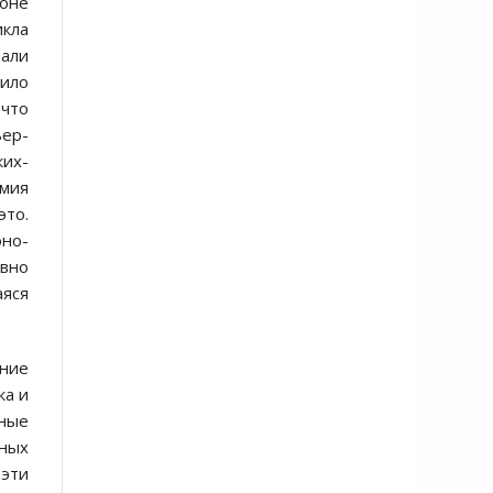
йоне
икла
вали
жило
что
ьер-
ких-
рмия
это.
оно-
явно
аяся
ние
ка и
нные
пных
 эти