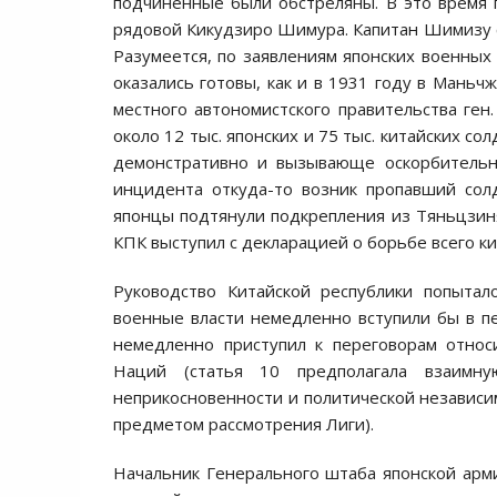
подчиненные были обстреляны. В это время 
рядовой Кикудзиро Шимура. Капитан Шимизу с
Разумеется, по заявлениям японских военных
оказались готовы, как и в 1931 году в Маньч
местного автономистского правительства ген
около 12 тыс. японских и 75 тыс. китайских с
демонстративно и вызывающе оскорбительны
инцидента откуда-то возник пропавший сол
японцы подтянули подкрепления из Тяньцзиня
КПК выступил с декларацией о борьбе всего ки
Руководство Китайской республики попытал
военные власти немедленно вступили бы в п
немедленно приступил к переговорам относ
Наций (статья 10 предполагала взаимну
неприкосновенности и политической независи
предметом рассмотрения Лиги).
Начальник Генерального штаба японской арм