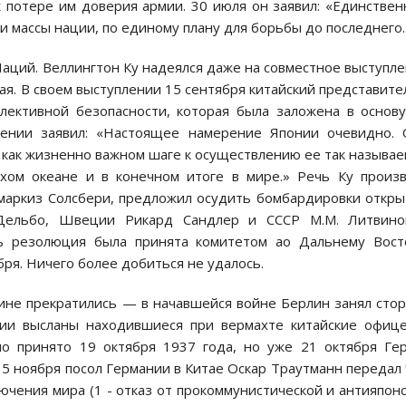
 потере им доверия армии. 30 июля он заявил: «Единстве
сти массы нации, по единому плану для борьбы до последнего.
аций. Веллингтон Ку надеялся даже на совместное выступл
я. В своем выступлении 15 сентября китайский представите
лективной безопасности, которая была заложена в основ
лении заявил: «Настоящее намерение Японии очевидно.
 как жизненно важном шаге к осуществлению ее так называ
ихом океане и в конечном итоге в мире.» Речь Ку произ
 маркиз Солсбери, предложил осудить бомбардировки откр
 Дельбо, Швеции Рикард Сандлер и СССР М.М. Литвино
ь резолюция была принята комитетом ао Дальнему Восто
бря. Ничего более добиться не удалось.
ине прекратились — в начавшейся войне Берлин занял сто
ии высланы находившиеся при вермахте китайские офиц
о принято 19 октября 1937 года, но уже 21 октября Ге
 5 ноября посол Германии в Китае Оскар Траутманн передал
чения мира (1 - отказ от прокоммунистической и антияпон