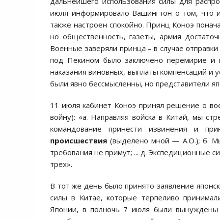
дальнейшего использования силы для распро
июля информировало Вашингтон о том, что и
также настроен спокойно. Принц Коноэ понач
но общественность, газеты, армия достато
Военные заверяли принца – в случае отправки
под Пекином было заключено перемирие и н
наказания виновных, выплаты компенсаций и у
были явно бессмысленны, но представители яп
11 июля кабинет Коноэ принял решение о во
войну): «а. Направляя войска в Китай, мы с
командование принести извинения и пр
происшествия
(выделено мной — А.О.); б. М
требования не примут; ... д. Экспедиционные с
трех».
В тот же день было принято заявление японск
силы в Китае, которые терпеливо принимал
Японии, в полночь 7 июля были вынуждены 