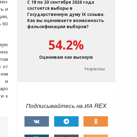
зен.
С 18 по 20 сентября 2026 года
состоятся выборы в
ть и
Государственную думу IX созыва.
ции,
Как вы оцениваете возможность
ь 60
фальсификации выборов?
54.2%
ивую
нно
Оцениваю как высокую
этом
я от
Результаты
рном
а и
аро
ти к
Подписывайтесь на ИА REX