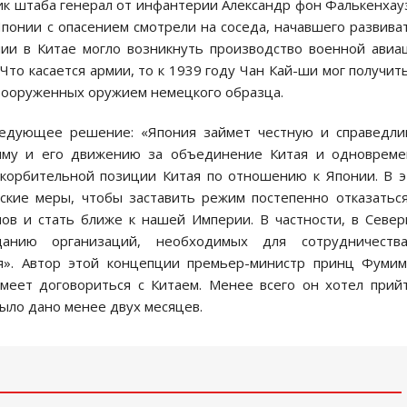
ник штаба генерал от инфантерии Александр фон Фалькенхау
онии с опасением смотрели на соседа, начавшего развива
и в Китае могло возникнуть производство военной авиа
Что касается армии, то к 1939 году Чан Кай-ши мог получит
вооруженных оружием немецкого образца.
ледующее решение: «Япония займет честную и справедл
иму и его движению за объединение Китая и одновреме
скорбительной позиции Китая по отношению к Японии. В 
ские меры, чтобы заставить режим постепенно отказатьс
ов и стать ближе к нашей Империи. В частности, в Севе
данию организаций, необходимых для сотрудничеств
я». Автор этой концепции премьер-министр принц Фумим
меет договориться с Китаем. Менее всего он хотел прий
было дано менее двух месяцев.