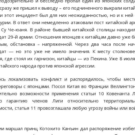
подозрительно и бесследно пропал один из японских солд
разу же пришел к выводу – его подчиненного выкрали кита
 и этот инцидент был для них неожиданностью, но и к ней
журии. В ответ они немедленно атаковали пост китайской а
. Су Че-юаня. В районе бывшей китайской столицы находи
олдат 29-й армии. Отношения японцев к китайцам давно уже 
м, обстановка – напряженной. Через два часа после на
дат — но это уже не имело значения. К месту столкнов
, где стоял их гарнизон, китайцы — из Пекина. Уже 8 июл
тайского народа против японской агрессии.
ось локализовать конфликт и распорядилось, чтобы мес
ереговоры с японцами. Посол Китая во Франции Веллингто
ительно возможности применения статьи 10 Ковенанта 
ю гарантию членов Лиги относительно территориаль
мости, статья 11 провозглашала любую угрозу войны или в
ии маршал принц Котохито Канъин дал распоряжение избе