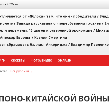
густа 2026, пт
тличаются от «Яблока» тем, что они - победители /
Влад
ионетка Запада рассказала о «переобувании» хозяев /
Вл
рели перемены: 15 шагов к суверенной экономике /
Михаи
й пожар Европы /
Ксения Смертина
ает сбрасывать балласт Анкориджа /
Владимир Павленко
ИГИ
СЮЖЕТЫ
ФОТО/ВИДЕО
ОНЛАЙН
ство
Все рубрики →
 ЯПОНО-КИТАЙСКОЙ ВОЙН