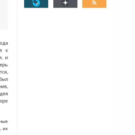
года
я к
и, и
перь
тся,
 был
ния,
идея
коре
чные
, их