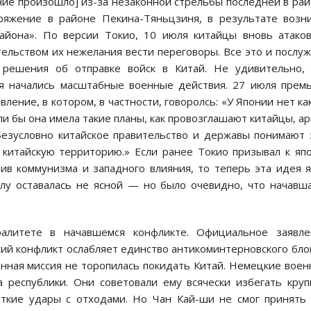
ние произошло] из-за незаконной стрельбы последней в ра
ряжение в районе Пекина-Тяньцзиня, в результате возн
района». По версии Токио, 10 июля китайцы вновь атако
етельством их нежелания вести переговоры. Все это и послу
 решения об отправке войск в Китай. Не удивительно, 
ля начались масштабные военные действия. 27 июля прем
ение, в котором, в частности, говоролсь: «У Японии нет ка
ли бы она имела такие планы, как провозглашают китайцы, а
Безусловно китайское правительство и державы понимают 
 китайскую территорию.» Если ранее Токио призывал к яп
ив коммунизма и западного влияния, то теперь эта идея 
алу оставалась не ясной — но было очевидно, что начавш
ралитете в начавшемся конфликте. Официальное заявле
кий конфликт ослабляет единство антикоминтерновского бло
нная миссия не торопилась покидать Китай. Немецкие вое
 республики. Они советовали ему всячески избегать кру
откие удары с отходами. Но Чан Кай-ши не смог принять