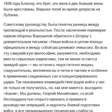
1938 года Блюхер, его брат, его жена и две бывшие жены
были арестованы. Маршал погиб во время допросов на
Лубянке.
Советскому руководству была понятна разница между
пропагандой и реальностью. После заключения перемирия
нарком обороны Ворошилов обратился к Штерну с
доверительным письмом: «Наши войска в целом японцы
официально и между собой расценивают невысоко. Во всю
эту самурайскую философию, разумеется, необходимо
ввести серьезные коррективы, тем не менее остается
правдой одно — мы остались недостаточно мощны,
сокрушительны, молниеносны и четки в тактике и особенно
в применении соединенных сил и концентрированного
удара. Так называемое взаимодействие родов войск у нас
не только не получилось, но, как мне кажется, выходило
«боком». Мы должны, Георгий Михайлович, со всей
беспощадностью открыто признать и промахи в
руководстве операцией, и недочеты боевой подготовки
войск, и все организационно-технические слабости,