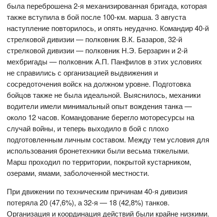
была переброшена 2-я механизированная бригада, которая
также вступила в бой после 100-км. марша. 3 августа
наступление повторилось, и опять неудачно. Командир 40-й
стрелковой дивизии — полковник В.К. Базаров, 32-й
стрелковой дивизии — полковник Н.Э. Берзарин и 2-й
мехбригады — полковник А.П. Панфилов в этих условиях
не справились с организацией выдвижения и
сосредоточения войск на должном уровне. Подготовка
бойцов также не была идеальной. Выяснилось, механики
водители имели минимальный опыт вождения танка —
около 12 часов. Командование берегло моторесурсы на
случай войны, и теперь выходило в бой с плохо
подготовленным личным составом. Между тем условия для
использования бронетехники были весьма тяжелыми.
Марш проходил по территории, покрытой кустарником,
озерами, ямами, заболоченной местности.
При движении по техническим причинам 40-я дивизия
потеряла 20 (47,6%), а 32-я — 18 (42,8%) танков.
Организация и координация действий были крайне низкими.