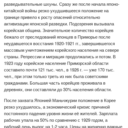
разведывательные шхуны. Сразу же после начала японо-
китайской войны резко ухудшившееся положение на
границе привело к росту опасений относительно
активизации японской разведки. Подозрения вызывала
корейская община. Значительное количество корейцев
бежало от преследований японцев в Приморье после
неудавшегося восстания 1920-1921 гг., завершившегося
массовым уничтожением корейского населения на севере
страны. Репрессии и миграция продолжались и потом. В
1923 году корейское население Приморской области
составило почти 121 тыс. чел., в 1926 г. — уже 170 тыс.
чел., при этом только треть из них была советскими
гражданами. Большая часть корейцев проживала в
деревнях, они составляли до 30% населения области.
После захвата Японией Маньчжурии положение в Корее
резко ухудшилось, а экономический кризис причиной
постоянного падения уровня жизни её жителей. Зарплата
рабочих упала на 50% по сравнению с 1929 годом, а
рабочий день вырос на 1-2 часа. Цены на жизненно важные