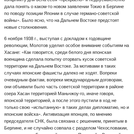
дала понять о каком-то новом заявлении Токио в Берлине
по поводу позиции Японии в случае германо-советской
войны». Было ясно, что на Дальнем Востоке предстоят
новые столкновения.
6 ноября 1938 г., выступая с докладом к годовщине
революции, Молотов уделил особое внимание событиям на
Хасане: «Как говорится, среди белого дня японская
военщина сделала попытку оторвать кусок советской
территории на Дальнем Востоке. За мотивами в таких
случаях японские фашисты далеко не ходят. Вопреки
очевидным фактам, вопреки международным договорам,
они объявили было часть советской территории в районе
озера Хасан территорией Маньчжоу-го, иначе говоря,
японской территорией, а после этого пустили в ход не
только свою «испытанную» в таких делах дипломатию, но и
японские войска». Активизация японцев, по мнению
председателя СНК, была связана с решением, принятым в
Берлине, и не случайно совпала с разделом Чехословакии,