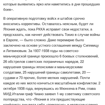
которые выявились ярко или наметились в дни прошедших
боев».
В оперативную подготовку войск и штабов срочно
вносились коррективы. Оставалось неясным, будет ли
Япония ждать, пока РККА исправит свои недостатки, а
предсказать, как начнет действовать Токио в случае войны
в Европе, — было сложно. Даже перемирие было
заключено на основе устного соглашения между Сигемицу
и Литвиновым. За 1937-1938 годы на советско-
маньчжурской границе произошло 6 боевых столкновений,
26 обстрелов советских пограничных нарядов, 22
нарушения границы японскими и маньчжурскими
солдатами, 25 нарушений границы самолетами, 20 —
судами и 70 прочих, более мелких нарушений. Почти
каждое из них могло кончиться масштабным конфликтом. 2
октября 1938 года, вернувшись из Мюнхена в Рим, глава
МИД Италии граф Чиано заявил 1-му советнику советского
полпредства, что «Япония в эти предшествующие
конфликту дни вела себя «прекрасно» и недвусмысленно