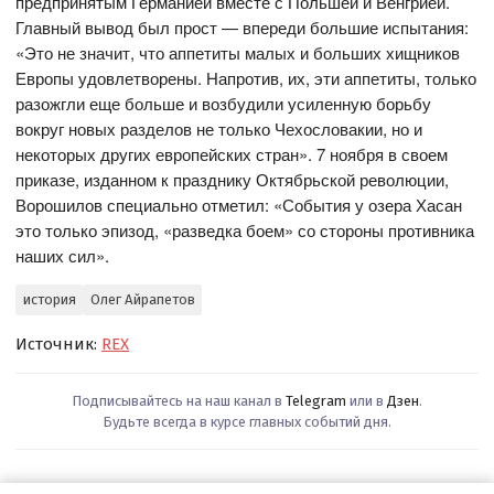
предпринятым Германией вместе с Польшей и Венгрией.
Главный вывод был прост — впереди большие испытания:
«Это не значит, что аппетиты малых и больших хищников
Европы удовлетворены. Напротив, их, эти аппетиты, только
разожгли еще больше и возбудили усиленную борьбу
вокруг новых разделов не только Чехословакии, но и
некоторых других европейских стран». 7 ноября в своем
приказе, изданном к празднику Октябрьской революции,
Ворошилов специально отметил: «События у озера Хасан
это только эпизод, «разведка боем» со стороны противника
наших сил».
история
Олег Айрапетов
Источник:
REX
Подписывайтесь на наш канал в
Telegram
или в
Дзен
.
Будьте всегда в курсе главных событий дня.