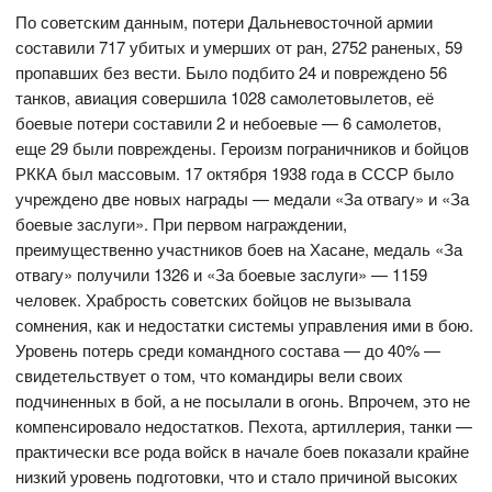
По советским данным, потери Дальневосточной армии
составили 717 убитых и умерших от ран, 2752 раненых, 59
пропавших без вести. Было подбито 24 и повреждено 56
танков, авиация совершила 1028 самолетовылетов, её
боевые потери составили 2 и небоевые — 6 самолетов,
еще 29 были повреждены. Героизм пограничников и бойцов
РККА был массовым. 17 октября 1938 года в СССР было
учреждено две новых награды — медали «За отвагу» и «За
боевые заслуги». При первом награждении,
преимущественно участников боев на Хасане, медаль «За
отвагу» получили 1326 и «За боевые заслуги» — 1159
человек. Храбрость советских бойцов не вызывала
сомнения, как и недостатки системы управления ими в бою.
Уровень потерь среди командного состава — до 40% —
свидетельствует о том, что командиры вели своих
подчиненных в бой, а не посылали в огонь. Впрочем, это не
компенсировало недостатков. Пехота, артиллерия, танки —
практически все рода войск в начале боев показали крайне
низкий уровень подготовки, что и стало причиной высоких