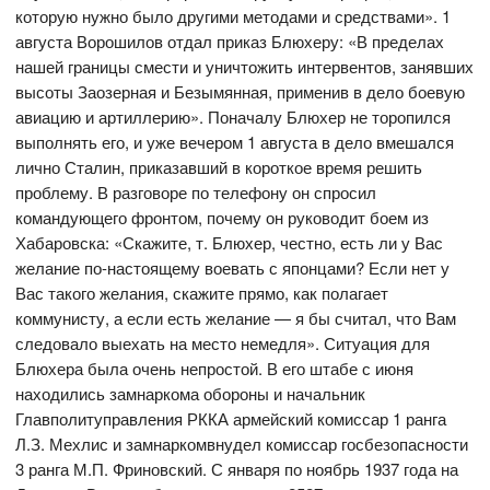
которую нужно было другими методами и средствами». 1
августа Ворошилов отдал приказ Блюхеру: «В пределах
нашей границы смести и уничтожить интервентов, занявших
высоты Заозерная и Безымянная, применив в дело боевую
авиацию и артиллерию». Поначалу Блюхер не торопился
выполнять его, и уже вечером 1 августа в дело вмешался
лично Сталин, приказавший в короткое время решить
проблему. В разговоре по телефону он спросил
командующего фронтом, почему он руководит боем из
Хабаровска: «Скажите, т. Блюхер, честно, есть ли у Вас
желание по-настоящему воевать с японцами? Если нет у
Вас такого желания, скажите прямо, как полагает
коммунисту, а если есть желание — я бы считал, что Вам
следовало выехать на место немедля». Ситуация для
Блюхера была очень непростой. В его штабе с июня
находились замнаркома обороны и начальник
Главполитуправления РККА армейский комиссар 1 ранга
Л.З. Мехлис и замнаркомвнудел комиссар госбезопасности
3 ранга М.П. Фриновский. С января по ноябрь 1937 года на