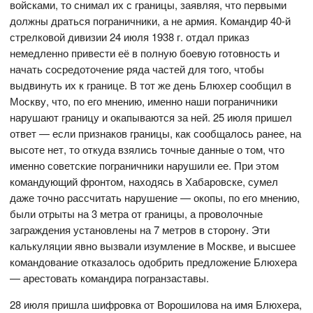
войсками, то снимал их с границы, заявляя, что первыми
должны драться пограничники, а не армия. Командир 40-й
стрелковой дивизии 24 июля 1938 г. отдал приказ
немедленно привести её в полную боевую готовность и
начать сосредоточение ряда частей для того, чтобы
выдвинуть их к границе. В тот же день Блюхер сообщил в
Москву, что, по его мнению, именно наши пограничники
нарушают границу и окапываются за ней. 25 июля пришел
ответ — если признаков границы, как сообщалось ранее, на
высоте нет, то откуда взялись точные данные о том, что
именно советские пограничники нарушили ее. При этом
командующий фронтом, находясь в Хабаровске, сумел
даже точно рассчитать нарушение — окопы, по его мнению,
были отрыты на 3 метра от границы, а проволочные
заграждения установлены на 7 метров в сторону. Эти
калькуляции явно вызвали изумление в Москве, и высшее
командование отказалось одобрить предложение Блюхера
— арестовать командира погранзаставы.
28 июля пришла шифровка от Ворошилова на имя Блюхера,