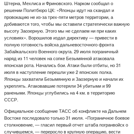
Штерна, Мехлиса и Фриновского. Нарком сообщал о
решении Политбюро ЦК: «Японцы идут на скандал и
провокацию не из-за трех-пяти метров территории, а
добиваются того, чтобы мы оставили стратегически важную
высоту Заозерную. Этого мы не сделаем ни при каких
условиях». Ворошилов издал директиву — привести в
полную готовность войска дальневосточного фронта
Забайкальского Военного округа. 29 июля пограничный
наряд из 11 человек на сопке Безымянной атаковала
японская рота. Начались бои. Атаки были отбиты, но 31
июля в наступление перешли уже 2 японских полка.
Японцы захватили Безымянную и Заозерную и начали их
укреплять. Атаковавшие потеряли 34 убитыми и 99
ранеными. Японцы углубились на 4 км. в территорию
СССР.
Официальное сообщение ТАСС об конфликте на Дальнем
Востоке последовало только 31 июля. «Пограничное боевое
столкновение, — гласил первый отчет штаба погранвойск о
случившемся, — переросло в крупную операцию, вести