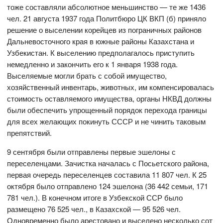
тоже составляли абсолютное меньшинство — те же 1436
чел. 21 августа 1937 года Политбюро ЦК ВКП (б) приняло
решение о выселении корейцев из пограничных районов
Дальневосточного края в южные районы Казахстана и
Узбекистан. К выселению предполагалось приступить
немедленно и закончить его к 1 января 1938 года.
Выселяемые могли брать с собой имущество,
хозяйственный инвентарь, животных, им компенсировалась
стоимость оставляемого имущества, органы НКВД должны
были обеспечить упрощенный порядок перехода границы
для всех желающих покинуть СССР и не чинить таковым
препятствий.
9 сентября были отправлены первые эшелоны с
переселенцами. Зачистка началась с Посьетского района,
первая очередь переселенцев составила 11 807 чел. К 25
октября было отправлено 124 эшелона (36 442 семьи, 171
781 чел.). В конечном итоге в Узбекской ССР было
размещено 76 525 чел., в Казахской — 95 526 чел.
Одновременно было арестовано и выселено несколько сот