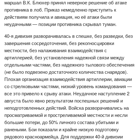
маршал В.К. Блюхер принял неверное решение об атаке
противника в лоб. Приказ немедленно приступить к
действиям получила и авиация, но её атаки были
неудачными — позиции противника скрывал туман.
40-я дивизия разворачивалась в спешке, без разведки, без
завершения сосредоточения, без рекогносцировки
местности, без налаживания взаимодействия с
артиллерией, без установления надежной связи между
отдельными частями, без надежного тылового обеспечения
(не было подвезено достаточного количества снарядов).
Плохая организация взаимодействия артиллерии, авиации
со стрелковыми частями, низкий уровень командования —
все это привело к срыву атаки. Неудачное наступление 2
августа было явно результатом поспешных решений и
неподготовленных действий. Войска разворачивались на
просматриваемой и простреливаемой местности и несли
большие потери, до 50% личного состава убитыми и
ранеными. Бои показали и крайне низкую подготовку
рядового красноармейца. Для поддержки 40-й дивизии