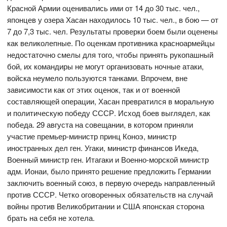
Красной Армии оценивались ими от 14 до 30 тыс. чел.,
японцев у озера Хасан находилось 10 тыс. чел., в бою — от
7 до 7,3 тыс. чел. Результаты проверки боем были оценены
как великолепные. По оценкам противника красноармейцы
недостаточно смелы для того, чтобы принять рукопашный
бой, их командиры не могут организовать ночные атаки,
войска неумело пользуются танками. Впрочем, вне
зависимости как от этих оценок, так и от военной
составляющей операции, Хасан превратился в моральную
и политическую победу СССР. Исход боев выглядел, как
победа. 29 августа на совещании, в котором приняли
участие премьер-министр принц Коноэ, министр
иностранных дел ген. Угаки, министр финансов Икеда,
Военный министр ген. Итагаки и Военно-морской министр
адм. Ионаи, было принято решение предложить Германии
заключить военный союз, в первую очередь направленный
против СССР. Четко оговоренных обязательств на случай
войны против Великобритании и США японская сторона
брать на себя не хотела.