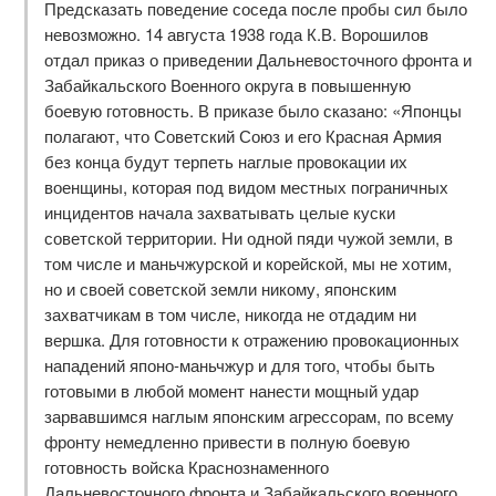
Предсказать поведение соседа после пробы сил было
невозможно. 14 августа 1938 года К.В. Ворошилов
отдал приказ о приведении Дальневосточного фронта и
Забайкальского Военного округа в повышенную
боевую готовность. В приказе было сказано: «Японцы
полагают, что Советский Союз и его Красная Армия
без конца будут терпеть наглые провокации их
военщины, которая под видом местных пограничных
инцидентов начала захватывать целые куски
советской территории. Ни одной пяди чужой земли, в
том числе и маньчжурской и корейской, мы не хотим,
но и своей советской земли никому, японским
захватчикам в том числе, никогда не отдадим ни
вершка. Для готовности к отражению провокационных
нападений японо-маньчжур и для того, чтобы быть
готовыми в любой момент нанести мощный удар
зарвавшимся наглым японским агрессорам, по всему
фронту немедленно привести в полную боевую
готовность войска Краснознаменного
Дальневосточного фронта и Забайкальского военного