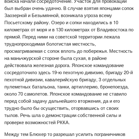
войска начали сосредоточение. Участок для провокации
был выбран очень удачно. В случае взятия японцами сопок
Заозерной и Безымянной, возникала угроза всему
Посьетскому району. Озеро и сопки находились в 10
километрах от моря и в 130 километрах от Владивостока по
прямой. Перед ними на советской территории лежала
труднопроходимая болотистая местность,
просматриваемая с сопок вплоть до побережья. Местность
на маньчжурской стороне была сухая, в районе
действовала железная дорога. Японское командование
сосредоточило здесь 19-ю пехотную дивизию, бригаду 20-й
пехотной дивизии, кавалерийскую бригаду, 3 отдельных
пулеметных батальона, танки, артиллерию, бронепоезда,
около 70 самолетов. Японское командование не ставило
перед собой задачу дальнейшего вторжения, да и его
трудно было бы осуществить, оторвавшись от своих
тылов. Речь шла о демонстрации собственной силы и
проверке возможностей РККА.
Между тем Блюхер то разрешал усилить пограничников