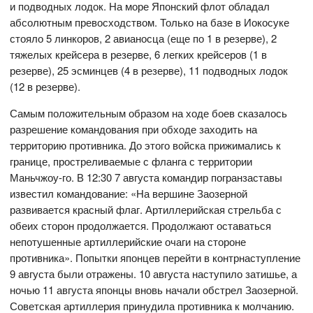
и подводных лодок. На море Японский флот обладал
абсолютным превосходством. Только на базе в Иокосуке
стояло 5 линкоров, 2 авианосца (еще по 1 в резерве), 2
тяжелых крейсера в резерве, 6 легких крейсеров (1 в
резерве), 25 эсминцев (4 в резерве), 11 подводных лодок
(12 в резерве).
Самым положительным образом на ходе боев сказалось
разрешение командования при обходе заходить на
территорию противника. До этого войска прижимались к
границе, простреливаемые с фланга с территории
Маньчжоу-го. В 12:30 7 августа командир погранзаставы
известил командование: «На вершине Заозерной
развивается красный флаг. Артиллерийская стрельба с
обеих сторон продолжается. Продолжают оставаться
непотушенные артиллерийские очаги на стороне
противника». Попытки японцев перейти в контрнаступление
9 августа были отражены. 10 августа наступило затишье, а
ночью 11 августа японцы вновь начали обстрел Заозерной.
Советская артиллерия принудила противника к молчанию.