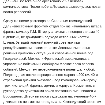
Дальнем Востоке было арестовано 2527 человек
комначсостава. После побега Люшкова развернулась новая
волна репрессий.
Сразу же после разговора со Сталиным командующий
Дальневосточным фронтом отдал приказ начальнику штаба
фронта комкору Г.М. Штерну атаковать японцев силами 40-
й дивизии, не дожидаясь подхода остальных частей.
Штерн, бывший главный военный советник при
республиканском правительстве Испании, имел опыт
решения кризисных ситуаций в современной войне под
Гвадалахарой. Мехлис и Фриновский вмешивались в
управление войсками и сообщали Москве свою версию
событий. Между тем первоначальные планы дали сбой.
Подошедшая после форсированного марша в 200 км. 40-я
стрелковая дивизия оказалась под командованием сразу
трех инстанций: фронта, армии, и корпуса. Кроме того, в
руководство действиями войск постоянно вмешивался и
Ворошилов. Штерн пытался задержать наступление 40-й
дивизии, но не смог ничего сделать. Командующий фронтом