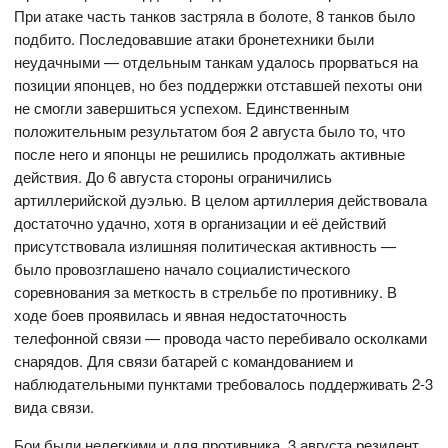
При атаке часть танков застряла в болоте, 8 танков было
подбито. Последовавшие атаки бронетехники были
неудачными — отдельным танкам удалось прорваться на
позиции японцев, но без поддержки отставшей пехоты они
не смогли завершиться успехом. Единственным
положительным результатом боя 2 августа было то, что
после него и японцы не решились продолжать активные
действия. До 6 августа стороны ограничились
артиллерийской дуэлью. В целом артиллерия действовала
достаточно удачно, хотя в организации и её действий
присутствовала излишняя политическая активность —
было провозглашено начало социалистического
соревнования за меткость в стрельбе по противнику. В
ходе боев проявилась и явная недостаточность
телефонной связи — провода часто перебивало осколками
снарядов. Для связи батарей с командованием и
наблюдательными пунктами требовалось поддерживать 2-3
вида связи.
Бои были нелегкими и для противника. 3 августа резидент