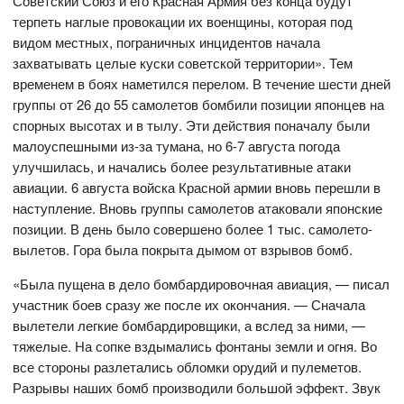
Советский Союз и его Красная Армия без конца будут
терпеть наглые провокации их военщины, которая под
видом местных, пограничных инцидентов начала
захватывать целые куски советской территории». Тем
временем в боях наметился перелом. В течение шести дней
группы от 26 до 55 самолетов бомбили позиции японцев на
спорных высотах и в тылу. Эти действия поначалу были
малоуспешными из-за тумана, но 6-7 августа погода
улучшилась, и начались более результативные атаки
авиации. 6 августа войска Красной армии вновь перешли в
наступление. Вновь группы самолетов атаковали японские
позиции. В день было совершено более 1 тыс. самолето-
вылетов. Гора была покрыта дымом от взрывов бомб.
«Была пущена в дело бомбардировочная авиация, — писал
участник боев сразу же после их окончания. — Сначала
вылетели легкие бомбардировщики, а вслед за ними, —
тяжелые. На сопке вздымались фонтаны земли и огня. Во
все стороны разлетались обломки орудий и пулеметов.
Разрывы наших бомб производили большой эффект. Звук