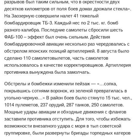
разрывов был таким сильным, что в окрестности двух
десятков километров от поля боев домах дрожали стекла».
На Заозерную совершили налет 41 тяжелый
бомбардировщик ТБ-3. Каждый нес по 2 тыс. кг. бомб
разного калибра. Последние самолеты сбросили шесть
ФАБ-100 – эффект был очень сильным. Действия
бомбардировочной авиации несколько раз чередовались с
обстрелом японских позиций артиллерией. 8 августа было
сделано 110 самолетовылетов, часть самолетов
использовалось в качестве корректировщиков. Артиллерия
противника вынуждена была замолчать.
Обстрелы и бомбежки изменили пейзаж — «…сопка,
покрывшись сотнями воронок, из зеленой превратилась в
угольно-черную…» В район боев было стянуто 15 тыс. чел.,
1014 пулеметов, 237 орудий, 287 танков, 250 самолетов.
Мощные удары авиации и обходные движения с флангов
заставили противника отступить. Для того, чтобы избежать
возможности внезапного удара с моря в тыл советской
группировке, были развернуты бригады торпедных катеров