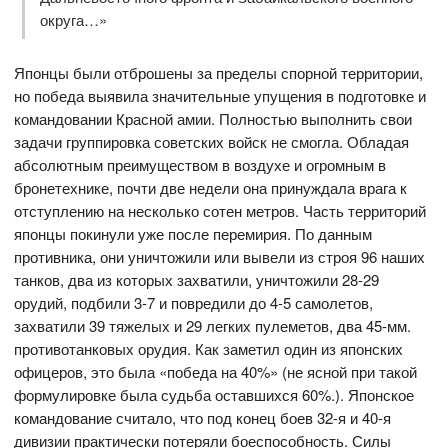
округа…»
Японцы были отброшены за пределы спорной территории,
но победа выявила значительные упущения в подготовке и
командовании Красной амии. Полностью выполнить свои
задачи группировка советских войск не смогла. Обладая
абсолютным преимуществом в воздухе и огромным в
бронетехнике, почти две недели она принуждала врага к
отступлению на несколько сотен метров. Часть территорий
японцы покинули уже после перемирия. По данным
противника, они уничтожили или вывели из строя 96 наших
танков, два из которых захватили, уничтожили 28-29
орудий, подбили 3-7 и повредили до 4-5 самолетов,
захватили 39 тяжелых и 29 легких пулеметов, два 45-мм.
противотанковых орудия. Как заметил один из японских
офицеров, это была «победа на 40%» (не ясной при такой
формулировке была судьба оставшихся 60%.). Японское
командование считало, что под конец боев 32-я и 40-я
дивизии практически потеряли боеспособность. Силы