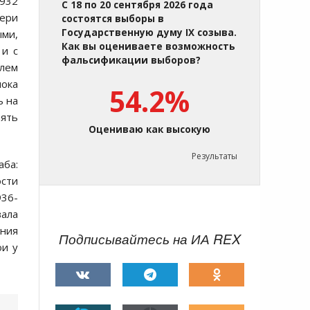
1932
С 18 по 20 сентября 2026 года
тери
состоятся выборы в
Государственную думу IX созыва.
ыми,
Как вы оцениваете возможность
 и с
фальсификации выборов?
олем
иока
54.2%
ь на
нять
Оцениваю как высокую
Результаты
аба:
ости
936-
вала
ения
Подписывайтесь на ИА REX
ои у