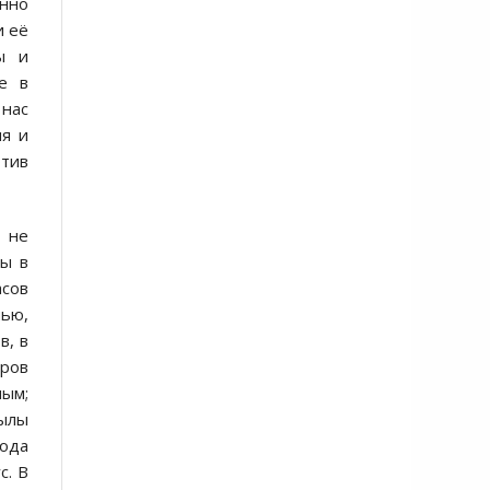
янно
и её
ы и
е в
нас
ия и
отив
 не
цы в
асов
нью,
в, в
еров
ным;
ылы
года
с. В