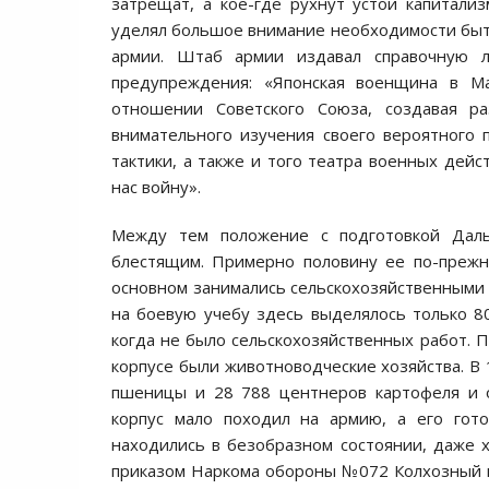
затрещат, а кое-где рухнут устои капитал
уделял большое внимание необходимости быть
армии. Штаб армии издавал справочную 
предупреждения: «Японская военщина в 
отношении Советского Союза, создавая р
внимательного изучения своего вероятного 
тактики, а также и того театра военных дейс
нас войну».
Между тем положение с подготовкой Дал
блестящим. Примерно половину ее по-прежн
основном занимались сельскохозяйственными 
на боевую учебу здесь выделялось только 8
когда не было сельскохозяйственных работ. П
корпусе были животноводческие хозяйства. В 
пшеницы и 28 788 центнеров картофеля и о
корпус мало походил на армию, а его гот
находились в безобразном состоянии, даже 
приказом Наркома обороны №072 Колхозный ко