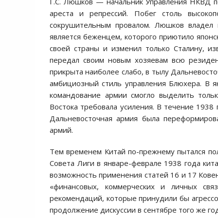
Г.С. Люшков — начальник Управления НКВД по
ареста и репрессий. Побег столь высокоп
сокрушительным провалом. Люшков владел 
является беженцем, которого приютило японск
своей страны и изменил только Сталину, из
передал своим новым хозяевам всю резиден
прикрыта наиболее слабо, в тылу Дальневосто
амбициозный стиль управления Блюхера. В я
командование армии смогло выделить тольк
Востока требовала усиления. В течение 1938
Дальневосточная армия была переформиров
армий.
Тем временем Китай по-прежнему пытался по
Совета Лиги в январе-феврале 1938 года кит
возможность применения статей 16 и 17 Кове
«финансовых, коммерческих и личных свя
рекомендаций, которые принудили бы агрессор
продолжение дискуссии в сентябре того же год