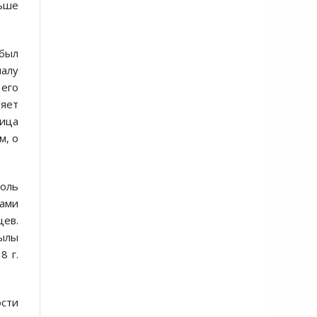
льше
 был
шалу
его
няет
ница
м, о
толь
ками
цев.
тылы
8 г.
ости