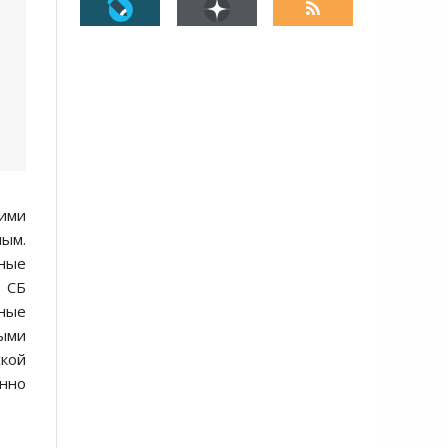
ими
ным.
мные
в СБ
нные
ными
ской
янно