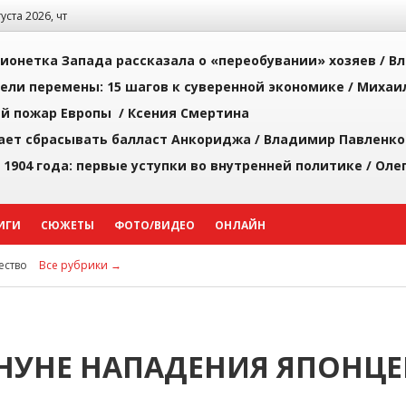
густа 2026, чт
ионетка Запада рассказала о «переобувании» хозяев /
Вл
рели перемены: 15 шагов к суверенной экономике /
Михаи
й пожар Европы /
Ксения Смертина
ает сбрасывать балласт Анкориджа /
Владимир Павленко
 1904 года: первые уступки во внутренней политике /
Оле
ИГИ
СЮЖЕТЫ
ФОТО/ВИДЕО
ОНЛАЙН
ство
Все рубрики →
АНУНЕ НАПАДЕНИЯ ЯПОНЦЕ