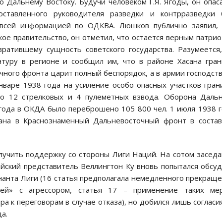
 Дальнему Востоку. Будучи человеком Г.Я. Ягоды, он опас
оставленного руководителя разведки и контрразведки 
всей информацией по ОДКВА. Люшков публично заявил, 
ое правительство, он отметил, что остается верным патри
вратившему сущность советского государства. Разумеется
туру в регионе и сообщил им, что в районе Хасана гра
чного фронта царит полный беспорядок, а в армии господст
нваре 1938 года на усиление особо опасных участков гра
о 12 стрелковых и 4 пулеметных взвода. Оборона Даль
 года в ОКДА было переброшено 105 800 чел. 1 июля 1938 
ана в Краснознаменный Дальневосточный фронт в состав
лучить поддержку со стороны Лиги Наций. На сотом засед
айский представитель Веллингтон Ку вновь попытался обсу
нанта Лиги (16 статья предполагала немедленного прекращ
зей» с агрессором, статья 17 – применение таких ме
а к переговорам в случае отказа), но добился лишь согласи
а.