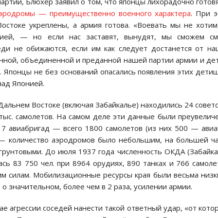
 партии, Блюхер заявил о том, что японцы лихорадочно готов
аэродромы — преимущественно военного характера
. При 
остоке укреплены, а армия готова. «Воевать мы не хоти
ией, — но если нас заставят, вынудят, мы сможем см
еди не обижаются, если им как следует достанется от н
ченной, объединенной и преданной нашей партии армии и д
. Японцы не без оснований опасались появления этих дети
над Японией.
 Дальнем Востоке (включая Забайкалье) находились 24 совет
2 тыс. самолетов. На самом деле эти данные были преувелич
 7 авиабригад — всего 1800 самолетов (из них 500 — ави
 — количество аэродромов было небольшим, на большей ч
грунтовыми. До июля 1937 года численность ОКДА (Забайк
ь 83 750 чел. при 8964 орудиях, 890 танках и 766 самоле
им силам. Мобилизационные ресурсы края были весьма низ
 о значительном, более чем в 2 раза, усилении армии.
 агрессии соседей нанести такой ответный удар, «от кото