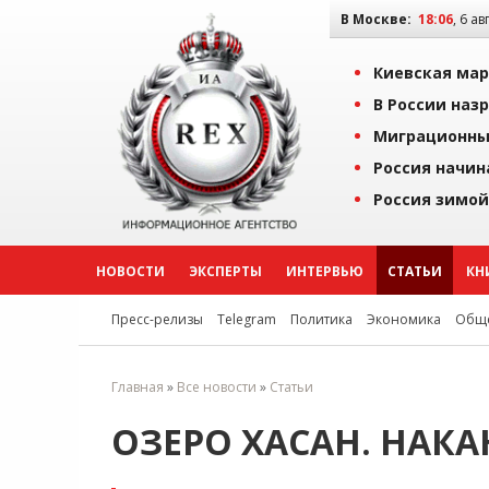
В Москве:
18:06
, 6 ав
Киевская мар
В России наз
Миграционны
Россия начин
Россия зимой
НОВОСТИ
ЭКСПЕРТЫ
ИНТЕРВЬЮ
СТАТЬИ
КН
Пресс-релизы
Telegram
Политика
Экономика
Обще
Главная
»
Все новости
»
Статьи
ОЗЕРО ХАСАН. НАК