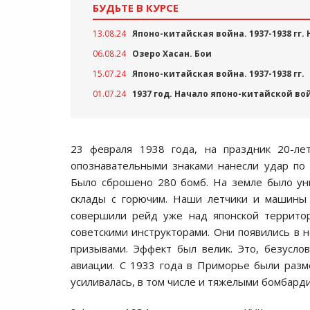
БУДЬТЕ В КУРСЕ
13.08.24
Японо-китайская война. 1937-1938 гг.
06.08.24
Озеро Хасан. Бои
15.07.24
Японо-китайская война. 1937-1938 гг.
01.07.24
1937 год. Начало японо-китайской во
23 февраля 1938 года, на праздник 20-ле
опознавательными знаками нанесли удар по 
Было сброшено 280 бомб. На земле было ун
склады с горючим. Наши летчики и машины 
совершили рейд уже над японской территор
советскими инструкторами. Они появились в 
призывами. Эффект был велик. Это, безусл
авиации. С 1933 года в Приморье были раз
усиливалась, в том числе и тяжелыми бомбар