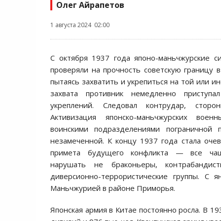
Олег Айрапетов
1 августа 2024 02:00
С октября 1937 года японо-маньчжурские с
проверяли на прочность советскую границу 
пытаясь захватить и укрепиться на той или ин
захвата противник немедленно приступал
укреплений. Следовал контрудар, сторо
Активизация японско-маньчжурских вое
воинскими подразделениями пограничной 
незамеченной. К концу 1937 года стала оч
примета будущего конфликта — все чащ
нарушать не браконьеры, контрабандис
диверсионно-террористические группы. С 
Маньчжурией в районе Приморья.
Японская армия в Китае постоянно росла. В 193