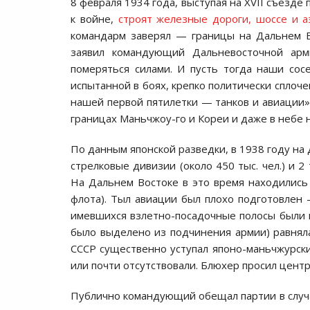
8 февраля 1934 года, выступая на XVII съезде
к войне,
строят железные дороги, шоссе и 
командарм заверял — границы на Дальнем В
заявил командующий Дальневосточной арм
померяться силами. И пусть тогда наши сос
испытанной в боях, крепко политически спло
нашей первой пятилетки — танков и авиации»
границах Маньчжоу-го и Кореи и даже в небе 
По данным японской разведки, в 1938 году на
стрелковые дивизии (около 450 тыс. чел.) и 
На Дальнем Востоке в это время находились
флота). Тыл авиации был плохо подготовлен
имевшихся взлетно-посадочные полосы были 
было выделено из подчинения армии) равнялас
СССР существенно уступал японо-маньчжурск
или почти отсутствовали. Блюхер просил центр
Публично командующий обещал партии в случае