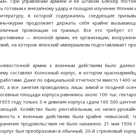
изма». При управлении армией и её штабом Блюхер посто
 готовым к внезапному удару и поощрял изучение Японии 
литературу, в которой содержались следующие призыв
Маньчжурии продолжает держать себя крайне вызывающ
азличные провокации на границе. Все это требует от 
противника — японской армии, её организации, вооружен
твий, на котором японский империализм подготавливает пр
ьневосточной армии к военным действиям было далеко
ему составлял Колхозный корпус, в котором красноармей
работами. Даже по официальной отчетности вместо 1400 ч
00, а все занятия проводились лишь зимой и поздней осе
осевные площади корпуса равнялись около 100 тыс. гектаро
1935 году только 3-я дивизия корпуса сдала 160 500 центн
вощей. Хозяйство было рентабельным, но низко-урожай
овность к военным действиям была крайне невысокой; т
хранение продовольствия не было налажено. 21 мая 1936 
рпус был преобразован в обычный, 20-й стрелковый корпу