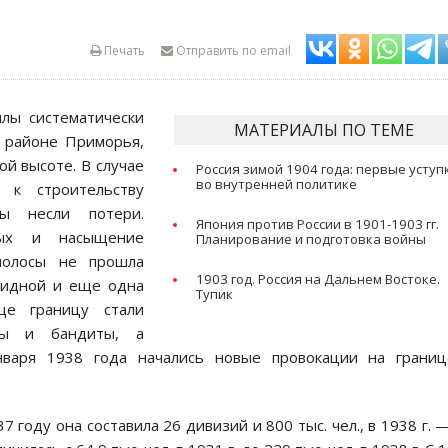
Печать
Отправить по email
илы систематически
МАТЕРИАЛЫ ПО ТЕМЕ
в районе Приморья,
ой высоте. В случае
Россия зимой 1904 года: первые уступ
во внутренней политике
 к строительству
ны несли потери.
Япония против России в 1901-1903 гг.
нных и насыщение
Планирование и подготовка войны
полосы не прошла
1903 год. Россия на Дальнем Востоке.
евидной и еще одна
Тупик
е границу стали
ты и бандиты, а
января 1938 года начались новые провокации на границ
7 году она составила 26 дивизий и 800 тыс. чел., в 1938 г. 