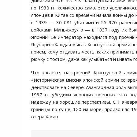
дивизий и 976 тыс. чел. Квантунская армия увелич
по 1938 гг. количество самолетов увеличило
японцев в Китае со времени начала войны до 
в 1939 — 30 081 убитыми и 55 970 раненым
войсками Маньчжоу-го — в 1937 году их был
Японии. Её император находился под прочным
Ясунори. «Каждая мысль Квантунской армии пе
прием, кому отдавать честь, каких принимать 
рюмку с тостом, даже как улыбаться и кивать г
Что касается настроений Квантунской арми
«Историческая миссия японской армии со вре
действовать на Севере. Авангардная роль вып
1937 гг. убедили японских военных, что по
надежду на хорошие перспективы. С 1 января
границы по суше, 120 на море, произошло 19
озера Хасан.