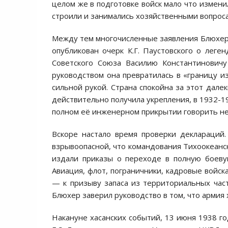
целом же в подготовке войск мало что измен
строили и занимались хозяйственными вопроса
Между тем многочисленные заявления Блюхера
опубликован очерк К.Г. Паустовского о леге
Советского Союза Василию Константинович
руководством она превратилась в «границу из
сильной рукой. Страна спокойна за этот далек
действительно получила укрепления, в 1932-19
полном её инженерном прикрытии говорить не
Вскоре настало время проверки деклараций.
взрывоопасной, что командования Тихоокеанс
издали приказы о переходе в полную боеву
Авиация, флот, пограничники, кадровые войс
— к призыву запаса из территориальных част
Блюхер заверил руководство в том, что армия
Накануне хасанских событий, 13 июня 1938 го