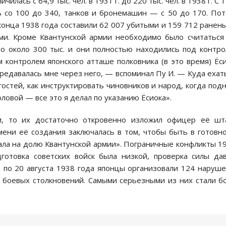
илась с 64,9 тыс. чел. в 1931 г. до 220 тыс. чел. в 1938 г. С 
сь со 100 до 340, танков и бронемашин — с 50 до 170. По
конца 1938 года составили 62 007 убитыми и 159 712 ранен
и. Кроме Квантунской армии необходимо было считаться
о около 300 тыс. и они полностью находились под контр
 контролем японского атташе полковника (в это время) Ёс
редавалась мне через него, — вспоминал Пу И. — Куда ехат
гостей, как инструктировать чиновников и народ, когда под
оловой — все это я делал по указанию Ёсиока».
и, то их достаточно откровенно изложил офицер её шт
мени её создания заключалась в том, чтобы быть в готовн
ала на долю Квантунской армии». Пограничные конфликты 1
дготовка советских войск была низкой, проверка силы да
 по 20 августа 1938 года японцы организовали 124 наруш
 боевых столкновений. Самыми серьезными из них стали б