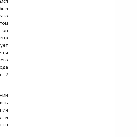
ался
был
что
отом
, он
ница
вует
ницы
него
года
е 2
ании
дить
ения
р и
я на