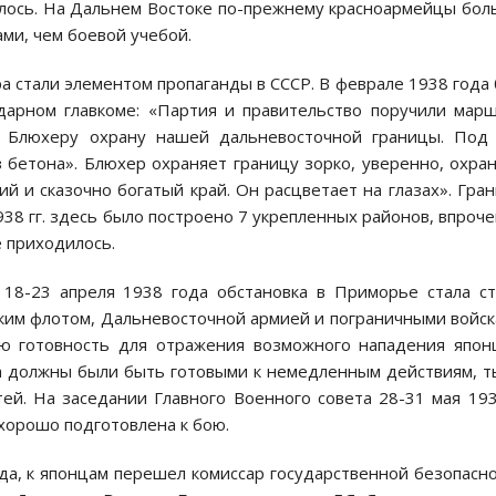
илось. На Дальнем Востоке по-прежнему красноармейцы бо
ми, чем боевой учебой.
 стали элементом пропаганды в СССР. В феврале 1938 года
ндарном главкоме: «Партия и правительство поручили мар
у Блюхеру охрану нашей дальневосточной границы. Под 
 бетона». Блюхер охраняет границу зорко, уверенно, охра
ий и сказочно богатый край. Он расцветает на глазах». Гра
38 гг. здесь было построено 7 укрепленных районов, впроче
 приходилось.
 18-23 апреля 1938 года обстановка в Приморье стала с
ким флотом, Дальневосточной армией и пограничными войс
ю готовность для отражения возможного нападения япон
ка должны были быть готовыми к немедленным действиям, 
ей. На заседании Главного Военного совета 28-31 мая 193
 хорошо подготовлена к бою.
да, к японцам перешел комиссар государственной безопасн