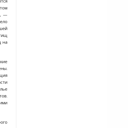
ятся
этом
м, —
ело
ашей
етищ
щ на
ские
ены.
ация
асти
алье
тов.
кими
рого