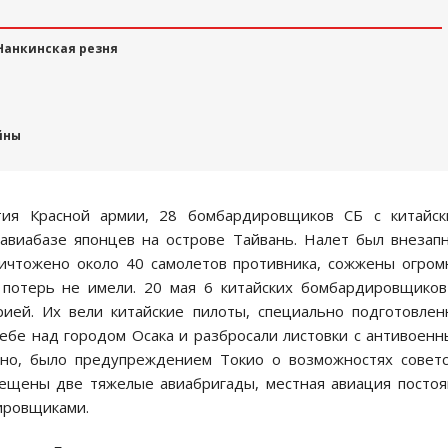
 Нанкинская резня
йны
тия Красной армии, 28 бомбардировщиков СБ с китайск
авиабазе японцев на острове Тайвань. Налет был внезап
ичтожено около 40 самолетов противника, сожжены огро
потерь не имели. 20 мая 6 китайских бомбардировщико
ией. Их вели китайские пилоты, специально подготовле
небе над городом Осака и разбросали листовки с антивоен
овно, было предупреждением Токио о возможностях совет
мещены две тяжелые авиабригады, местная авиация посто
дировщиками.