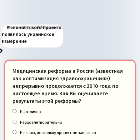
Киевская марионетка
В России назрели
Миграционный пожар
Россия начинает
Россия зимой 1904
Русская нация вчера и
Почему правый крах в
Место Науру / Науэро в
У сионистского проекта
Запада рассказала о
перемены: 15 шагов к
Европы
сбрасывать балласт
года: первые уступки во
сегодня
Варшаве не поможет её
современной истории
появилось украинское
«переобувании» хозяев
суверенной экономике
Анкориджа
внутренней политике
отношениям с Россией?
Южной Осетии
измерение
Медицинская реформа в России (известная
как «оптимизация здравоохранения»)
непрерывно продолжается с 2010 года по
настоящее время. Как Вы оцениваете
результаты этой реформы?
На отлично
Неудовлетворительно
Не знаю, поскольку процесс не завершён