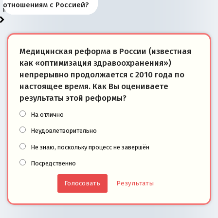
«переобувании» хозяев
суверенной экономике
Анкориджа
внутренней политике
отношениям с Россией?
моря
победители
Медицинская реформа в России (известная
как «оптимизация здравоохранения»)
непрерывно продолжается с 2010 года по
настоящее время. Как Вы оцениваете
результаты этой реформы?
На отлично
Неудовлетворительно
Не знаю, поскольку процесс не завершён
Посредственно
Результаты