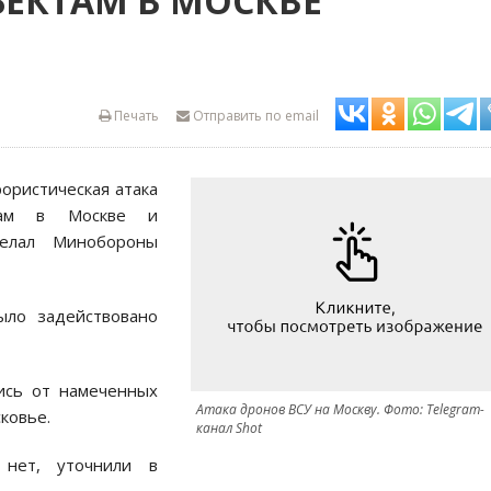
ЪЕКТАМ В МОСКВЕ
Печать
Отправить по email
рористическая атака
ктам в Москве и
делал Минобороны
ыло задействовано
ись от намеченных
Атака дронов ВСУ на Москву. Фото: Telegram-
ковье.
канал Shot
 нет, уточнили в