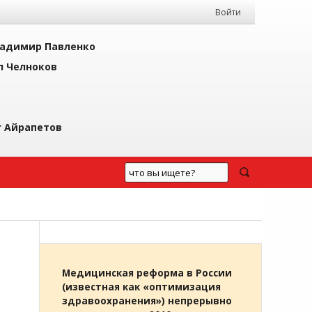
Войти
адимир Павленко
л Челноков
г Айрапетов
Медицинская реформа в России
(известная как «оптимизация
здравоохранения») непрерывно