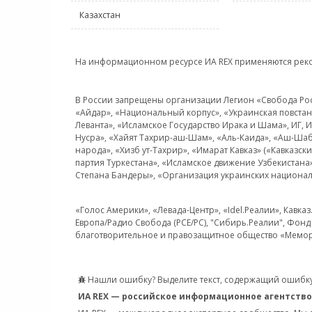
Казахстан
На информационном ресурсе ИА REX применяются рек
В России запрещены организации Легион «Свобода Росси
«Айдар», «Национальный корпус», «Украинская повстанч
Леванта», «Исламское Государство Ирака и Шама», ИГ,
Нусра», «Хайят Тахрир-аш-Шам», «Аль-Каида», «Аш-Шаб
народа», «Хизб ут-Тахрир», «Имарат Кавказ» («Кавказс
партия Туркестана», «Исламское движение Узбекистана
Степана Бандеры», «Организация украинских национал
«Голос Америки», «Левада-Центр», «Idel.Реалии», Кавка
Европа/Радио Свобода (PCE/PC), "Сибирь.Реалии", Фонд 
благотворительное и правозащитное общество «Мемор
Нашли ошибку? Выделите текст, содержащий ошибку
ИА REX — российское информационное агентство