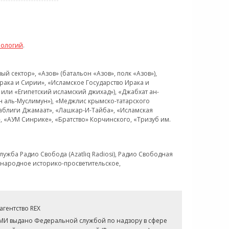
нологий
.
 сектор», «Азов» (батальон «Азов», полк «Азов»),
рака и Сирии», «Исламское Государство Ирака и
или «Египетский исламский джихад»), «Джабхат ан-
н аль-Муслимун»), «Меджлис крымско-татарского
Таблиги Джамаат», «Лашкар-И-Тайба», «Исламская
 «АУМ Синрике», «Братство» Корчинского, «Тризуб им.
ужба Радио Свобода (Azatliq Radiosi), Радио Свободная
ждународное историко-просветительское,
гентство REX
СМИ выдано Федеральной службой по надзору в сфере