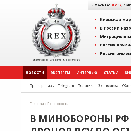
В Москве:
07:07
, 7 ав
Киевская мар
В России наз
Миграционны
Россия начин
Россия зимой
НОВОСТИ
ЭКСПЕРТЫ
ИНТЕРВЬЮ
СТАТЬИ
КН
Пресс-релизы
Telegram
Политика
Экономика
Обще
Главная
»
Все новости
В МИНОБОРОНЫ РФ