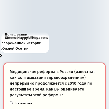
Большевики
Киевская марионетка
В России назрели
Миграционный пожар
Россия начинает
Россия зимой 1904
Русская нация вчера и
Почему правый крах в
Место Науру / Науэро в
отличаются от «Яблока»
Запада рассказала о
перемены: 15 шагов к
Европы
сбрасывать балласт
года: первые уступки во
сегодня
Варшаве не поможет её
современной истории
тем, что они -
«переобувании» хозяев
суверенной экономике
Анкориджа
внутренней политике
отношениям с Россией?
Южной Осетии
победители
Медицинская реформа в России (известная
как «оптимизация здравоохранения»)
непрерывно продолжается с 2010 года по
настоящее время. Как Вы оцениваете
результаты этой реформы?
На отлично