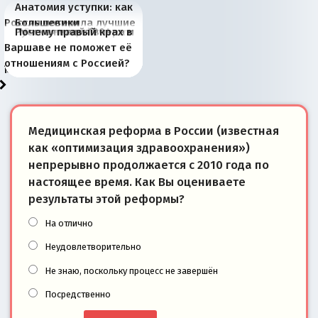
Анатомия уступки: как
Россия потеряла лучшие
Большевики
Киевская марионетка
В России назрели
Миграционный пожар
Россия начинает
Россия зимой 1904
Русская нация вчера и
Почему правый крах в
рыбопромысловые
отличаются от «Яблока»
Запада рассказала о
перемены: 15 шагов к
Европы
сбрасывать балласт
года: первые уступки во
сегодня
Варшаве не поможет её
районы Баренцева
тем, что они -
«переобувании» хозяев
суверенной экономике
Анкориджа
внутренней политике
отношениям с Россией?
моря
победители
Медицинская реформа в России (известная
как «оптимизация здравоохранения»)
непрерывно продолжается с 2010 года по
настоящее время. Как Вы оцениваете
результаты этой реформы?
На отлично
Неудовлетворительно
Не знаю, поскольку процесс не завершён
Посредственно