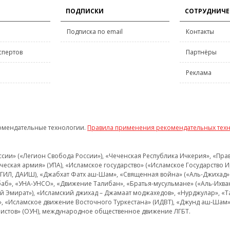
ПОДПИСКИ
СОТРУДНИЧЕ
Подписка по email
Контакты
спертов
Партнёры
Реклама
омендательные технологии.
Правила применения рекомендательных тех
и» («Легион Свобода России»), «Чеченская Республика Ичкерия», «Правый
еская армия» (УПА), «Исламское государство» («Исламское Государство И
 ИГИЛ, ДАИШ), «Джабхат Фатх аш-Шам», «Священная война» («Аль-Джихад» 
аб», «УНА-УНСО», «Движение Талибан», «Братья-мусульмане» («Аль-Ихва
кий Эмират»), «Исламский джихад – Джамаат моджахедов», «Нурджулар», «
», «Исламское движение Восточного Туркестана» (ИДВТ), «Джунд аш-Шам»,
истов» (ОУН), международное общественное движение ЛГБТ.