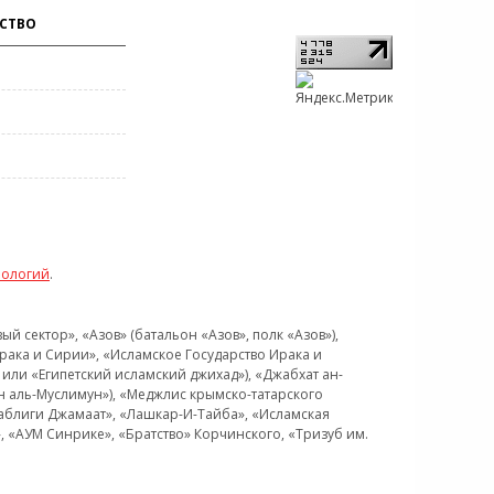
СТВО
нологий
.
 сектор», «Азов» (батальон «Азов», полк «Азов»),
рака и Сирии», «Исламское Государство Ирака и
или «Египетский исламский джихад»), «Джабхат ан-
н аль-Муслимун»), «Меджлис крымско-татарского
Таблиги Джамаат», «Лашкар-И-Тайба», «Исламская
 «АУМ Синрике», «Братство» Корчинского, «Тризуб им.