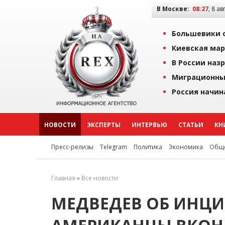
В Москве:
08:27
, 8 ав
Большевики о
Киевская мар
В России наз
Миграционны
Россия начин
НОВОСТИ
ЭКСПЕРТЫ
ИНТЕРВЬЮ
СТАТЬИ
КН
Пресс-релизы
Telegram
Политика
Экономика
Обще
Главная
»
Все новости
МЕДВЕДЕВ ОБ ИНЦИ