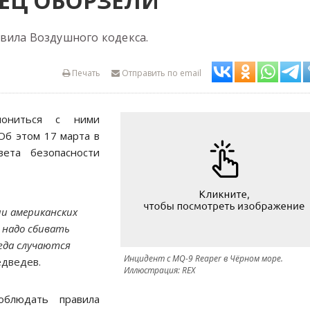
ЕЦ ОБОРЗЕЛИ
вила Воздушного кодекса.
Печать
Отправить по email
мониться с ними
Об этом 17 марта в
ета безопасности
и американских
 надо сбивать
гда случаются
Инцидент с MQ-9 Reaper в Чёрном море.
едведев.
Иллюстрация: REX
облюдать правила