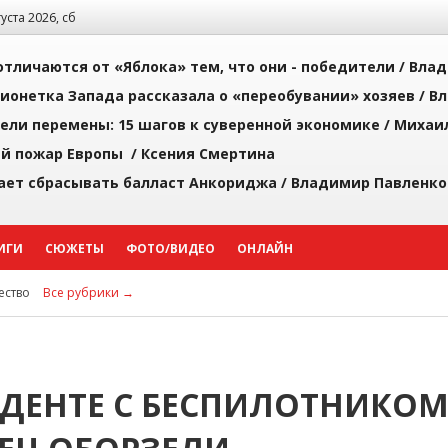
густа 2026, сб
тличаются от «Яблока» тем, что они - победители /
Влад
ионетка Запада рассказала о «переобувании» хозяев /
Вл
рели перемены: 15 шагов к суверенной экономике /
Михаи
й пожар Европы /
Ксения Смертина
ает сбрасывать балласт Анкориджа /
Владимир Павленко
ИГИ
СЮЖЕТЫ
ФОТО/ВИДЕО
ОНЛАЙН
ство
Все рубрики →
ДЕНТЕ С БЕСПИЛОТНИКОМ