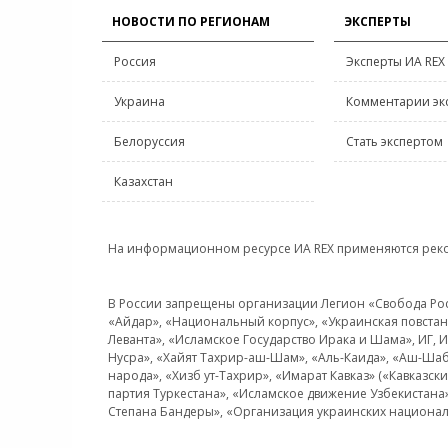
НОВОСТИ ПО РЕГИОНАМ
ЭКСПЕРТЫ
Россия
Эксперты ИА REX
Украина
Комментарии эк
Белоруссия
Стать экспертом
Казахстан
На информационном ресурсе ИА REX применяются рек
В России запрещены организации Легион «Свобода Росси
«Айдар», «Национальный корпус», «Украинская повстанч
Леванта», «Исламское Государство Ирака и Шама», ИГ,
Нусра», «Хайят Тахрир-аш-Шам», «Аль-Каида», «Аш-Шаб
народа», «Хизб ут-Тахрир», «Имарат Кавказ» («Кавказс
партия Туркестана», «Исламское движение Узбекистана
Степана Бандеры», «Организация украинских национал