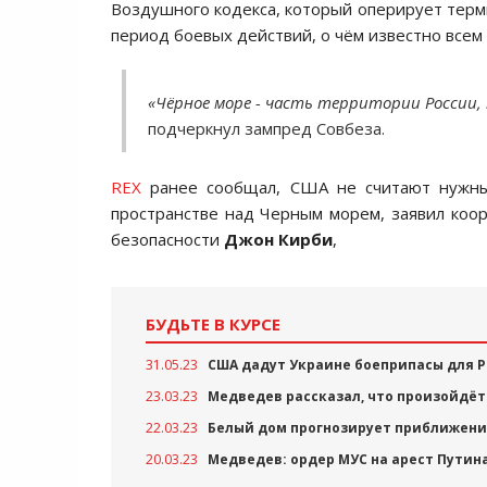
Воздушного кодекса, который оперирует терм
период боевых действий, о чём известно всем
«Чёрное море - часть территории России
подчеркнул зампред Совбеза.
REX
ранее сообщал, США не считают нужны
пространстве над Черным морем, заявил коо
безопасности
Джон Кирби
,
БУДЬТЕ В КУРСЕ
31.05.23
США дадут Украине боеприпасы для Pa
23.03.23
Медведев рассказал, что произойдёт 
22.03.23
Белый дом прогнозирует приближени
20.03.23
Медведев: ордер МУС на арест Пути