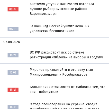
Анатомия уступки: как Россия потеряла
лучшие рыбопромысловые районы
09:02
Баренцева моря
За ночь над Россией уничтожено 397
08:31
украинских беспилотников
07.08.2026
ВС РФ рассмотрит иск об отмене
16:21
регистрации «Яблока» на выборы в Госдуму
Миронов призвал уйти в отставку глав
16:09
Минпросвещения и Рособрнадзора
Большевики отличаются от «Яблока» тем, что
15:41
они - победители
О ходе спецоперации на Украине: сводка
14:31