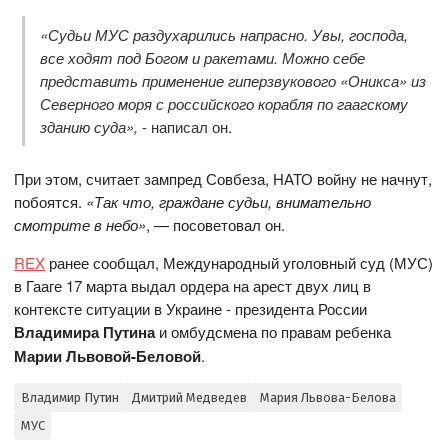
«Судьи МУС раздухарились напрасно. Увы, господа,
все ходят под Богом и ракетами. Можно себе
представить применение гиперзвукового «Оникса» из
Северного моря с российского корабля по гаагскому
зданию суда»,
- написал он.
При этом, считает зампред Совбеза, НАТО войну не начнут,
побоятся.
«Так что, граждане судьи, внимательно
смотрите в небо»
, — посоветовал он.
REX
ранее сообщал, Международный уголовный суд (МУС)
в Гааге 17 марта выдал ордера на арест двух лиц в
контексте ситуации в Украине - президента России
Владимира Путина
и омбудсмена по правам ребенка
Марии Львовой-Беловой
.
Владимир Путин
Дмитрий Медведев
Мария Львова-Белова
МУС