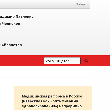
Войти
адимир Павленко
л Челноков
г Айрапетов
Медицинская реформа в России
(известная как «оптимизация
здравоохранения») непрерывно