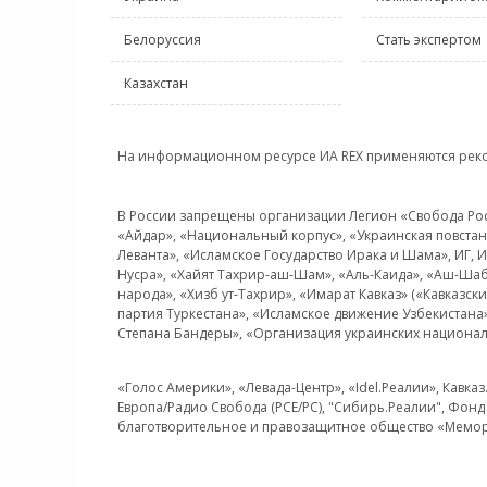
Белоруссия
Стать экспертом
Казахстан
На информационном ресурсе ИА REX применяются рек
В России запрещены организации Легион «Свобода Росси
«Айдар», «Национальный корпус», «Украинская повстанч
Леванта», «Исламское Государство Ирака и Шама», ИГ,
Нусра», «Хайят Тахрир-аш-Шам», «Аль-Каида», «Аш-Шаб
народа», «Хизб ут-Тахрир», «Имарат Кавказ» («Кавказс
партия Туркестана», «Исламское движение Узбекистана
Степана Бандеры», «Организация украинских национал
«Голос Америки», «Левада-Центр», «Idel.Реалии», Кавка
Европа/Радио Свобода (PCE/PC), "Сибирь.Реалии", Фонд 
благотворительное и правозащитное общество «Мемор