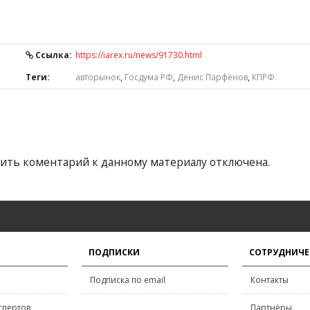
Ссылка:
https://iarex.ru/news/91730.html
Теги:
авторынок
,
Госдума РФ
,
Денис Парфёнов
,
КПРФ
ить коментарий к данному материалу отключена.
ПОДПИСКИ
СОТРУДНИЧЕ
Подписка по email
Контакты
спертов
Партнёры