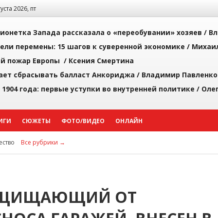
густа 2026, пт
ионетка Запада рассказала о «переобувании» хозяев /
Вл
рели перемены: 15 шагов к суверенной экономике /
Михаи
й пожар Европы /
Ксения Смертина
ает сбрасывать балласт Анкориджа /
Владимир Павленко
 1904 года: первые уступки во внутренней политике /
Оле
ИГИ
СЮЖЕТЫ
ФОТО/ВИДЕО
ОНЛАЙН
ство
Все рубрики →
ЗАЩИЩАЮЩИЙ ОТ