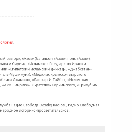
нологий
.
 сектор», «Азов» (батальон «Азов», полк «Азов»),
рака и Сирии», «Исламское Государство Ирака и
или «Египетский исламский джихад»), «Джабхат ан-
н аль-Муслимун»), «Меджлис крымско-татарского
Таблиги Джамаат», «Лашкар-И-Тайба», «Исламская
 «АУМ Синрике», «Братство» Корчинского, «Тризуб им.
ужба Радио Свобода (Azatliq Radiosi), Радио Свободная
ждународное историко-просветительское,