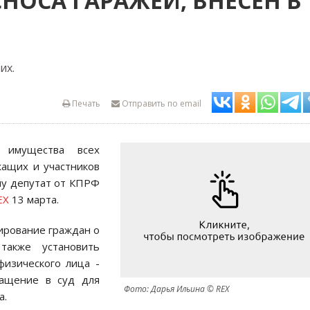
НОСА ГАРАЖЕЙ, ВНЕСЕН В
их.
Печать
Отправить по email
 имущества всех
жащих и участников
му депутат от КПРФ
EX
13 марта.
ирование граждан о
акже установить
физического лица -
ращение в суд для
Фото: Дарья Ильина © REX
а.