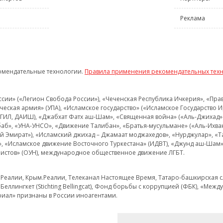
Реклама
омендательные технологии.
Правила применения рекомендательных тех
и» («Легион Свобода России»), «Чеченская Республика Ичкерия», «Правый
еская армия» (УПА), «Исламское государство» («Исламское Государство И
 ИГИЛ, ДАИШ), «Джабхат Фатх аш-Шам», «Священная война» («Аль-Джихад» 
аб», «УНА-УНСО», «Движение Талибан», «Братья-мусульмане» («Аль-Ихва
кий Эмират»), «Исламский джихад – Джамаат моджахедов», «Нурджулар», «
», «Исламское движение Восточного Туркестана» (ИДВТ), «Джунд аш-Шам»,
истов» (ОУН), международное общественное движение ЛГБТ.
з.Реалии, Крым.Реалии, Телеканал Настоящее Время, Татаро-башкирская сл
Беллингкет (Stichting Bellingcat), Фонд борьбы с коррупцией (ФБК), «Ме
иал» признаны в России иноагентами.