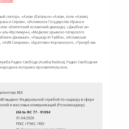
нологий
.
 сектор», «Азов» (батальон «Азов», полк «Азов»),
рака и Сирии», «Исламское Государство Ирака и
или «Египетский исламский джихад»), «Джабхат ан-
н аль-Муслимун»), «Меджлис крымско-татарского
Таблиги Джамаат», «Лашкар-И-Тайба», «Исламская
 «АУМ Синрике», «Братство» Корчинского, «Тризуб им.
ужба Радио Свобода (Azatliq Radiosi), Радио Свободная
ждународное историко-просветительское,
гентство REX
СМИ выдано Федеральной службой по надзору в сфере
огий и массовых коммуникаций (Роскомнадзор).
ИА № ФС 77 - 91094
01.04.2026
РЕКС / РЭКС / REX