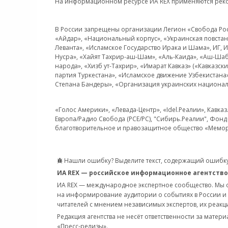
На информационном ресурсе ИА REX применяются рек
В России запрещены организации Легион «Свобода Росси
«Айдар», «Национальный корпус», «Украинская повстанч
Леванта», «Исламское Государство Ирака и Шама», ИГ,
Нусра», «Хайят Тахрир-аш-Шам», «Аль-Каида», «Аш-Шаб
народа», «Хизб ут-Тахрир», «Имарат Кавказ» («Кавказс
партия Туркестана», «Исламское движение Узбекистана
Степана Бандеры», «Организация украинских национал
«Голос Америки», «Левада-Центр», «Idel.Реалии», Кавка
Европа/Радио Свобода (PCE/PC), "Сибирь.Реалии", Фонд 
благотворительное и правозащитное общество «Мемор
Нашли ошибку? Выделите текст, содержащий ошибку
ИА REX — российское информационное агентство
ИА REX — международное экспертное сообщество. Мы
на информирование аудитории о событиях в России и
читателей с мнением независимых экспертов, их реакци
Редакция агентства не несёт ответственности за матер
«Пресс-релизы».