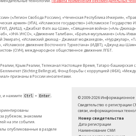
омендательные технологии.
Правила применения рекомендательных тех
и» («Легион Свобода России»), «Чеченская Республика Ичкерия», «Правый
еская армия» (УПА), «Исламское государство» («Исламское Государство И
 ИГИЛ, ДАИШ), «Джабхат Фатх аш-Шам», «Священная война» («Аль-Джихад» 
аб», «УНА-УНСО», «Движение Талибан», «Братья-мусульмане» («Аль-Ихва
кий Эмират»), «Исламский джихад – Джамаат моджахедов», «Нурджулар», «
», «Исламское движение Восточного Туркестана» (ИДВТ), «Джунд аш-Шам»,
истов» (ОУН), международное общественное движение ЛГБТ.
з.Реалии, Крым.Реалии, Телеканал Настоящее Время, Татаро-башкирская сл
Беллингкет (Stichting Bellingcat), Фонд борьбы с коррупцией (ФБК), «Ме
иал» признаны в России иноагентами.
, и нажмите
+
.
Ctrl
Enter
© 2009-2026 Информационное а
Свидетельство о регистрации 
 ориентированы
связи, информационных технол
 за рубежом, знакомим
Номер свидетельства
ей на эти события.
Дата регистрации
иалы опубликованные в разделе
Наименование СМИ