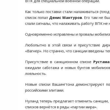
ВПК для специальной военной операции.
Как только поставки стали налаживаться (пло
список попал
Денис Мантуров
. Его там не б
слали сигналы, что налаживать работу ВПК не 
Одновременно исправлены и провалы мобилизац
Любопытно в этой связи и присутствие дир
«Вагнер». Но странно, что санкции введены те
Присутствие в санкционном списке
Рустама
ожидали саботажа и новых бунтов мобилизо
лояльность.
Новые списки Вашингтона демонстрируют пос
российскими элитами.
Нуланд теперь предлагает отменить санкции, 
списков вернётся в ряды «партии мира».