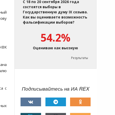
С 18 по 20 сентября 2026 года
состоятся выборы в
нный
Государственную думу IX созыва.
Как вы оцениваете возможность
рову
фальсификации выборов?
54.2%
 ЧВК
Оцениваю как высокую
Результаты
тана
емлю
Подписывайтесь на ИА REX
са с
нных