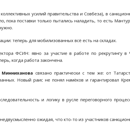
д коллективных усилий правительства и Совбеза), в санкцио
ыло, пока поставки только пытались наладить, то есть Манту
нужно.
ии: теперь для мобилизованных всё есть на складах.
ектора ФСИН: явно за участие в работе по рекрутингу в
перь, когда работа закончена.
 Минниханова
связано практически с тем же: от Татарс
ванных. Новый раис не понял намёков и гарантировал Кр
ледовательность и логику в русле переговорного процес
недвусмысленно ожидая, что кто-то из участников санкцио