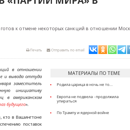
 «ПАРТИИ МИРА» В
 готов к отмене некоторых санкций в отношении Мос
Печать
Отправить по email
кций в отношении
МАТЕРИАЛЫ ПО ТЕМЕ
не и вывода оттуда
января заместитель
Родила царица в ночь не то…
нную инициативу
Европа не подвела - продолжила
ц в американском
упираться
аз будущего
».
По Трампу и ядерной войне
, кто в Вашингтоне
спечению поставок