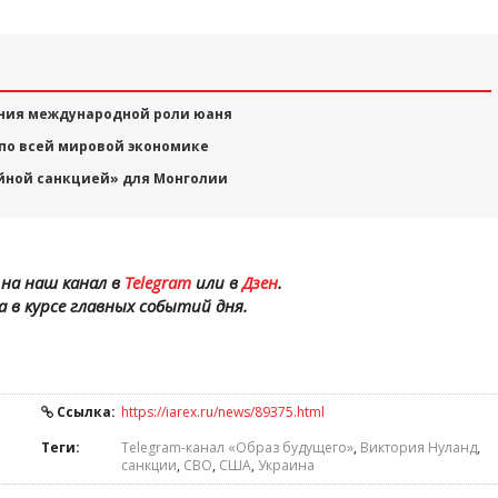
ения международной роли юаня
по всей мировой экономике
йной санкцией» для Монголии
на наш канал в
Telegram
или в
Дзен
.
а в курсе главных событий дня.
Ссылка:
https://iarex.ru/news/89375.html
Теги:
Telegram-канал «Образ будущего»
,
Виктория Нуланд
,
санкции
,
СВО
,
США
,
Украина