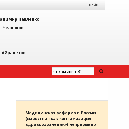
Войти
адимир Павленко
л Челноков
г Айрапетов
Медицинская реформа в России
(известная как «оптимизация
здравоохранения») непрерывно