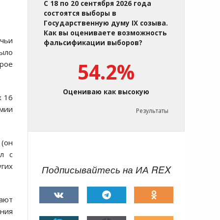
С 18 по 20 сентября 2026 года
состоятся выборы в
Государственную думу IX созыва.
Как вы оцениваете возможность
 чьи
фальсификации выборов?
было
54.2%
орое
Оцениваю как высокую
х 16
рмии
Результаты
 (он
л с
гих
Подписывайтесь на ИА REX
чают
ния