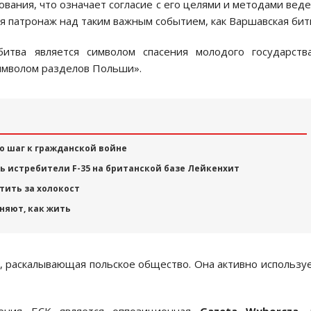
ания, что означает согласие с его целями и методами вед
бя патронаж над таким важным событием, как Варшавская бит
тва является символом спасения молодого государства
имволом разделов Польши».
о шаг к гражданской войне
ь истребители F-35 на британской базе Лейкенхит
тить за холокост
няют, как жить
е, раскалывающая польское общество. Она активно использу