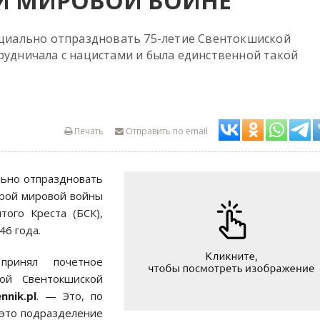
Й МИРОВОЙ ВОЙНЕ
фициально отпраздновать 75-летие Свентокшиской
трудничала с нацистами и была единственной такой
Печать
Отправить по email
льно отпраздновать
орой мировой войны
ого Креста (БСК),
46 года.
ринял почетное
ой Свентокшиской
nnik.
pl
. — Это, по
 это подразделение