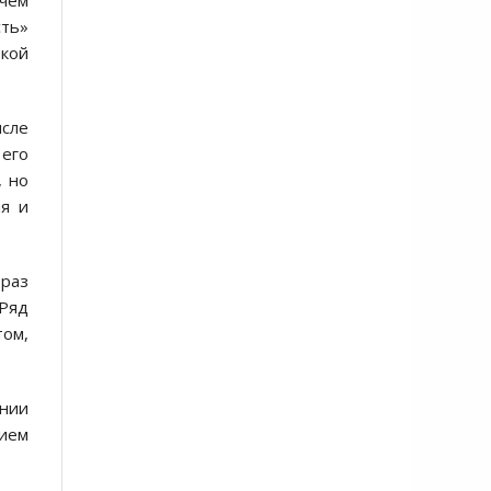
чем
сть»
кой
сле
 его
, но
ия и
браз
Ряд
том,
ении
нием