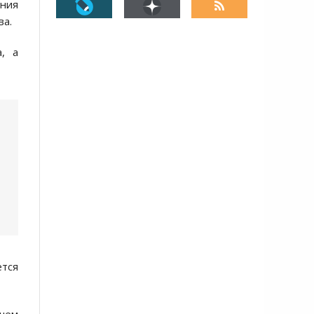
ения
ва.
, а
ется