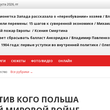
густа 2026, пт
ионетка Запада рассказала о «переобувании» хозяев /
Вл
рели перемены: 15 шагов к суверенной экономике /
Михаи
й пожар Европы /
Ксения Смертина
ает сбрасывать балласт Анкориджа /
Владимир Павленко
 1904 года: первые уступки во внутренней политике /
Оле
ИГИ
СЮЖЕТЫ
ФОТО/ВИДЕО
ОНЛАЙН
ство
Все рубрики →
ОТИВ КОГО ПОЛЬША