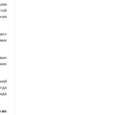
чшем
ытой
йная
пают
омки
ввин
ких
ией
огда
гада
а во