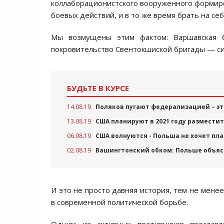
коллаборационистского вооруженного формиров
боевых действий, и в то же время брать на се
Мы возмущены этим фактом: Варшавская би
покровительство Свентокшиской бригады — с
БУДЬТЕ В КУРСЕ
14.08.19
Поляков пугают федерализацией – эт
13.08.19
США планируют в 2021 году разместит
06.08.19
США волнуются - Польша не хочет пла
02.08.19
Вашингтонский обком: Польше объяс
И это не просто давняя история, тем не мене
в современной политической борьбе.