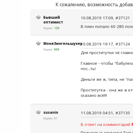
К сожалению, возможность добав
Бывший
10.08.2019 17:09, #37121
оптимист
В плен попало 60 280 пол
Карма:
129
МоняЗингельшухер
10.08.2019 19:17, #37124
Карма:
999
Для проститутки чё главн
Главное - чтобы "бабулеси
пос...ть!
Деньги же ж, типа, не "па
Проститутка - она же ж к
сказано всё!!!
susanin
11.08.2019 04:51, #37135
Карма: 81
В ответ на комментарий
Полностью согласен! Тол