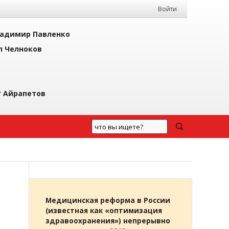
Войти
адимир Павленко
л Челноков
г Айрапетов
Медицинская реформа в России
(известная как «оптимизация
здравоохранения») непрерывно