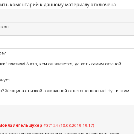
ить коментарий к данному материалу отключена.
яков.
ое?
ки" платили! А кто, кем он является, да хоть самим сатаной -
хнут"!
то? Женщина с низкой социальной ответственностью! Ну - и этим
МоняЗингельшухер
#37124 (10.08.2019 19:17)
ько к сожалению проститутками, готовыми раздвинуть свои