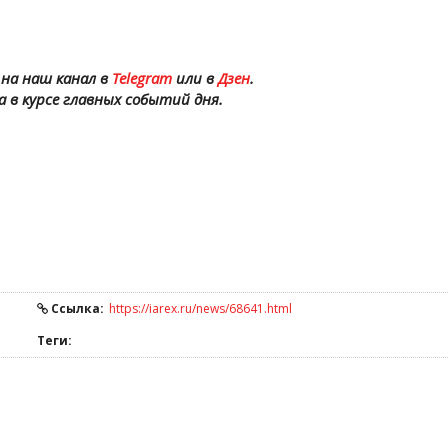
на наш канал в
Telegram
или в
Дзен
.
а в курсе главных событий дня.
Ссылка:
https://iarex.ru/news/68641.html
Теги: