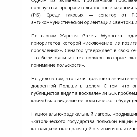
Одним из активных противников прослав
пользуются проправительственные издания 
(PiS). Среди таковых — сенатор от P
антикоммунистической ориентации Свентокши
По словам Жарыня, Gazeta Wyborcza года
приоритетов которой «исключение из позити
проявлениях». Сенатор утверждает в свою оч
это были одни из тех поляков, которые ока
понимание польскости».
Но дело в том, что такая трактовка значитель
довоенной Польши в целом. С тем, что он
публицистов видят в восхвалении БСК проблему 
каким было видение ее политического будуще
Национально-радикальный лагерь, «родивший
«католического государства польской нации
католицизма как правящей религии и политич