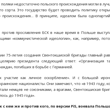
 поляки недостаточно польского происхождения могли в лу
го сорта. Это государство будет проводить политику откр
о происхождения… В принципе, идеалом была однопарти
то против прославления БСК в наше время в Польше высту
щими «коммунистической идеологии», как, например, пот
ии 75-летия создания Свентокшиской бригады главный ра
целярию президента следующий ответ: «Организация та
раждан, погибших в борьбе с Германией.
х участие как личное оскорбление». И с большой ирон
аинские националисты. Они замечают, что «в 1943 году, к
тали немцев не союзниками, а врагами, Свентокшиская бри
лось до 1945 года».
 с кем же и против кого, по версии PiS, воевала Польш