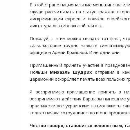
В этой стране национальные меньшинства или
случае рассчитывать на статус граждан второ
дискриминации евреев и поляков еврейског
диктатура «национальной элиты».
Пожалуй, с этим можно связать тот факт, ч
силы, которые трудно назвать симпатизирую
офицеров Армии Крайовой. И не одни они.
Приглашенный принять участие в празднован
Польши
Михаэль Шудрих
отправил в кан
церемоний оскорбляет память всех польских г
Я воспринимаю приглашение принять в ни
воспринимают действия Варшавы нынешние укр
практически все украинские националисты счи
только начала сотрудничество и оно продолжа
Честно говоря, становится непонятным, так