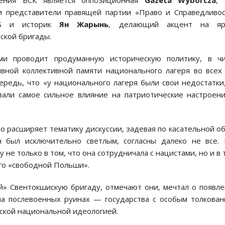
ления БСК является оппозиционная
Gazeta
Wyborcza
, 
и представители правящей партии «Право и Справедливо
iS и историк
Ян Жарынь
, делающий акцент на яр
ской бригады.
ми проводит продуманную историческую политику, в чи
вной коллективной памяти национального лагеря во всех
ередь, что «у национального лагеря были свои недостатки
зали самое сильное влияние на патриотические настроен
но расширяет тематику дискуссии, задевая по касательной о
 был исключительно светлым, согласны далеко не все. 
не только в том, что она сотрудничала с нацистами, но и в 
го «свободной Польши».
» Свентокшискую бригаду, отмечают они, мечтал о появл
 на послевоенных руинах — государства с особым толкова
еской национальной идеологией.