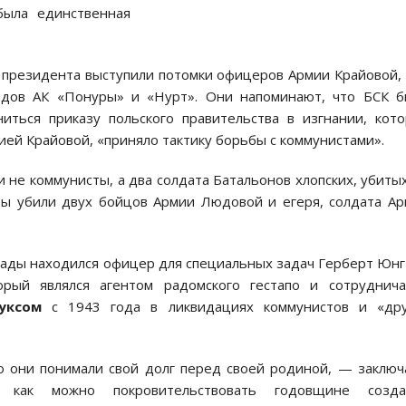
была единственная
я президента выступили потомки офицеров Армии Крайовой,
ядов АК «Понуры» и «Нурт». Они напоминают, что БСК 
иться приказу польского правительства в изгнании, кот
ей Крайовой, «приняло тактику борьбы с коммунистами».
 не коммунисты, а два солдата Батальонов хлопских, убиты
ады убили двух бойцов Армии Людовой и егеря, солдата А
гады находился офицер для специальных задач Герберт Юнг
рый являлся агентом радомского гестапо и сотруднича
уксом
с 1943 года в ликвидациях коммунистов и «дру
о они понимали свой долг перед своей родиной, — заклю
ак можно покровительствовать годовщине созда