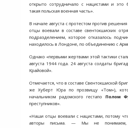
открыто сотрудничало с нацистами и это 
такая польская военная часть».
В начале августа с протестом против решени
отцы воевали в составе свентокшиских отр
подразделением, которое отказалось подчин
находилось в Лондоне, по объединению с Арми
Однако «первыми жертвами этой тактики стали
августа 1944 года. 24 августа солдаты бриг
Крайовой».
Отмечается, что в составе Свентокшиской бри
же Хуберт Юра по прозвищу «Том»), кото
начальником радомского гестапо
Полом Ф
преступников».
«Наши отцы воевали с нацистами, потому чт
авторы письма. — Мы не понимаем, к