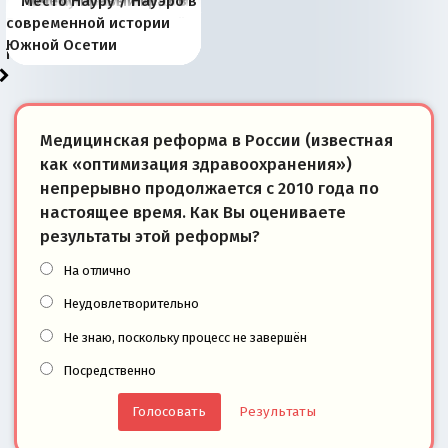
Киевская марионетка
В России назрели
Миграционный пожар
Россия начинает
Россия зимой 1904
Русская нация вчера и
Почему правый крах в
Место Науру / Науэро в
отличаются от «Яблока»
Запада рассказала о
перемены: 15 шагов к
Европы
сбрасывать балласт
года: первые уступки во
сегодня
Варшаве не поможет её
современной истории
тем, что они -
«переобувании» хозяев
суверенной экономике
Анкориджа
внутренней политике
отношениям с Россией?
Южной Осетии
победители
Медицинская реформа в России (известная
как «оптимизация здравоохранения»)
непрерывно продолжается с 2010 года по
настоящее время. Как Вы оцениваете
результаты этой реформы?
На отлично
Неудовлетворительно
Не знаю, поскольку процесс не завершён
Посредственно
Результаты