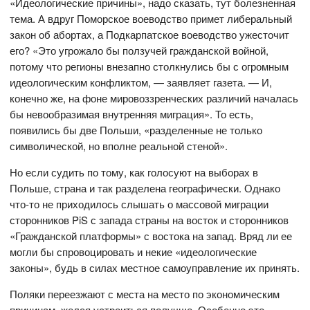
«Идеологические причины», надо сказать, тут болезненная
тема. А вдруг Поморское воеводство примет либеральный
закон об абортах, а Подкарпатское воеводство ужесточит
его? «Это угрожало бы ползучей гражданской войной,
потому что регионы внезапно столкнулись бы с огромным
идеологическим конфликтом, — заявляет газета. — И,
конечно же, на фоне мировоззренческих различий началась
бы невообразимая внутренняя миграция». То есть,
появились бы две Польши, «разделенные не только
символической, но вполне реальной стеной».
Но если судить по тому, как голосуют на выборах в
Польше, страна и так разделена географически. Однако
что-то не приходилось слышать о массовой миграции
сторонников PiS с запада страны на восток и сторонников
«Гражданской платформы» с востока на запад. Вряд ли ее
могли бы спровоцировать и некие «идеологические
законы», будь в силах местное самоуправление их принять.
Поляки переезжают с места на место по экономическим
причинам, желая устроиться получше. Особенно это