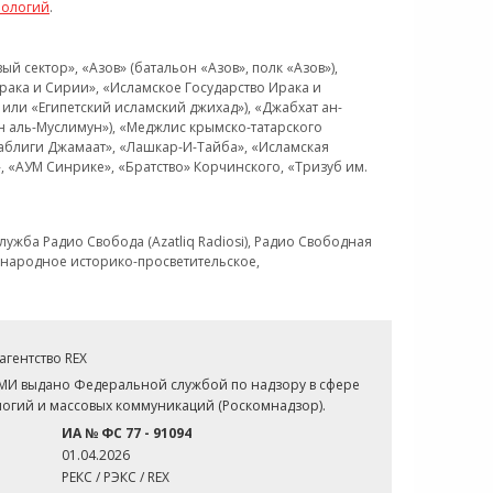
нологий
.
 сектор», «Азов» (батальон «Азов», полк «Азов»),
рака и Сирии», «Исламское Государство Ирака и
или «Египетский исламский джихад»), «Джабхат ан-
н аль-Муслимун»), «Меджлис крымско-татарского
Таблиги Джамаат», «Лашкар-И-Тайба», «Исламская
 «АУМ Синрике», «Братство» Корчинского, «Тризуб им.
ужба Радио Свобода (Azatliq Radiosi), Радио Свободная
ждународное историко-просветительское,
гентство REX
СМИ выдано Федеральной службой по надзору в сфере
огий и массовых коммуникаций (Роскомнадзор).
ИА № ФС 77 - 91094
01.04.2026
РЕКС / РЭКС / REX