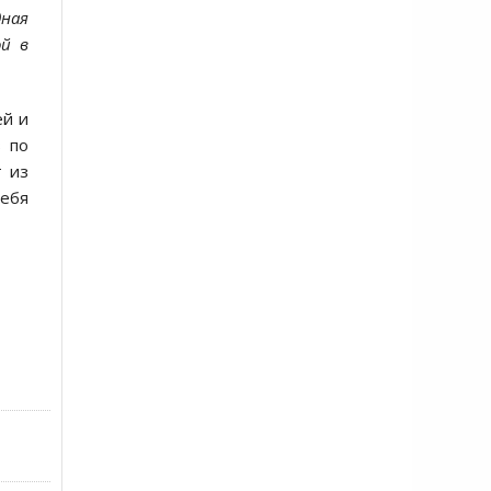
дная
ой в
ей и
в по
т из
ебя