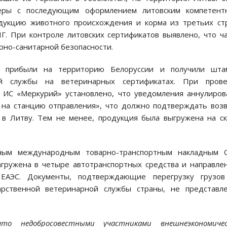
еры с последующим оформлением литовским компетент
дукцию животного происхождения и корма из третьих ст
. При контроле литовских сертификатов выявлено, что ч
рно-санитарной безопасности.
 прибыли на территорию Белоруссии и получили шта
ной службы на ветеринарных сертификатах. При прове
 ИС «Меркурий» установлено, что уведомления аннулиро
а на станцию отправления», что должно подтверждать воз
 в Литву. Тем не менее, продукция была выгружена на с
нным международным товарно-транспортным накладным 
агружена в четыре автотранспортных средства и направле
 ЕАЭС. Документы, подтверждающие перегрузку грузов
арственной ветеринарной службы страны, не представле
то недобросовестными участниками внешнеэкономичес