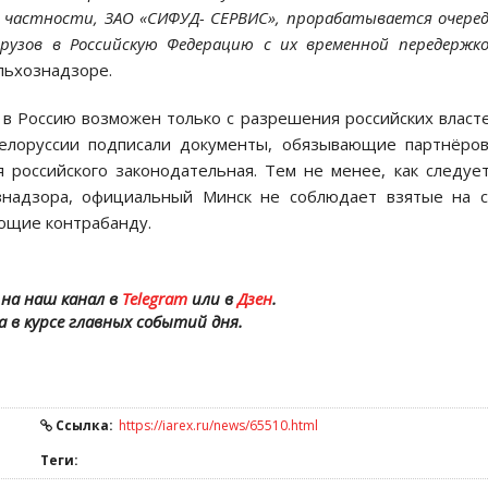
в частности, ЗАО «СИФУД- СЕРВИС», прорабатывается очере
грузов в Российскую Федерацию с их временной передержк
льхознадзоре.
 в Россию возможен только с разрешения российских власт
 Белоруссии подписали документы, обязывающие партнёро
 российского законодательная. Тем не менее, как следуе
надзора, официальный Минск не соблюдает взятые на с
ющие контрабанду.
на наш канал в
Telegram
или в
Дзен
.
а в курсе главных событий дня.
Ссылка:
https://iarex.ru/news/65510.html
Теги: