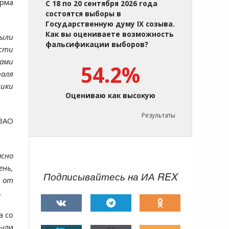
орма
С 18 по 20 сентября 2026 года
состоятся выборы в
Государственную думу IX созыва.
Как вы оцениваете возможность
были
фальсификации выборов?
ости
рами
54.2%
раля
ики
Оцениваю как высокую
Результаты
 ЗАО
асно
ень,
Подписывайтесь на ИА REX
е от
.
а со
были