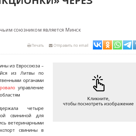
НКЦИОНКИ» ЧЕРЕЗ
, чьим союзником является Минск
Печать
Отправить по email
ины из Евросоюза –
ейся из Литвы по
ственными органами
ровало
управление
 областям
ержала четыре
ной свининой для
лись ветеринарными
кспорт свинины в