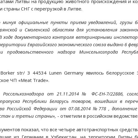
катами Литвы на продукцию животного происхождения и к
 страны СНГ с перегрузкой в Литве.
ло минуя официальные пункты приема уведомлений, грузы 
Брянской и Смоленской областям для установления законн
В ходе документарного контроля ветеринарными инспекто
ерритории Евразийского экономического союза выдано 6 фев
 продовольственного надзора Минсельхозпрода Республ
orker str/ 3 44534 Lunen Germany явилось белорусское
кое ЧП «Meat Trade».
 Россельхознадзора от 21.11.2014 № ФС-ЕН-7/22886, согл
ропуска Республики Беларусь товаров, вошедших в переч
а Российской Федерации от 07.08.2014 №778 , дополнени
ахстан и третьи страны»,
- отметили в российском ведомстве
ментов показал, что все четыре автотранспортных средств
вшие из Германии в Узбекистан, на территории Литвы 