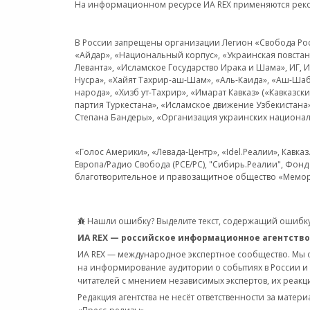
На информационном ресурсе ИА REX применяются рек
В России запрещены организации Легион «Свобода Росси
«Айдар», «Национальный корпус», «Украинская повстанч
Леванта», «Исламское Государство Ирака и Шама», ИГ,
Нусра», «Хайят Тахрир-аш-Шам», «Аль-Каида», «Аш-Шаб
народа», «Хизб ут-Тахрир», «Имарат Кавказ» («Кавказс
партия Туркестана», «Исламское движение Узбекистана
Степана Бандеры», «Организация украинских национал
«Голос Америки», «Левада-Центр», «Idel.Реалии», Кавка
Европа/Радио Свобода (PCE/PC), "Сибирь.Реалии", Фонд 
благотворительное и правозащитное общество «Мемор
Нашли ошибку? Выделите текст, содержащий ошибку
ИА REX — российское информационное агентство
ИА REX — международное экспертное сообщество. Мы
на информирование аудитории о событиях в России и
читателей с мнением независимых экспертов, их реакци
Редакция агентства не несёт ответственности за матер