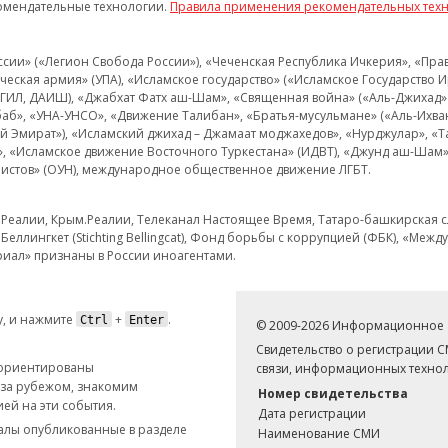
омендательные технологии.
Правила применения рекомендательных тех
и» («Легион Свобода России»), «Чеченская Республика Ичкерия», «Правый
еская армия» (УПА), «Исламское государство» («Исламское Государство И
 ИГИЛ, ДАИШ), «Джабхат Фатх аш-Шам», «Священная война» («Аль-Джихад» 
аб», «УНА-УНСО», «Движение Талибан», «Братья-мусульмане» («Аль-Ихва
кий Эмират»), «Исламский джихад – Джамаат моджахедов», «Нурджулар», «
», «Исламское движение Восточного Туркестана» (ИДВТ), «Джунд аш-Шам»,
истов» (ОУН), международное общественное движение ЛГБТ.
з.Реалии, Крым.Реалии, Телеканал Настоящее Время, Татаро-башкирская сл
Беллингкет (Stichting Bellingcat), Фонд борьбы с коррупцией (ФБК), «Ме
иал» признаны в России иноагентами.
, и нажмите
+
.
Ctrl
Enter
© 2009-2026 Информационное а
Свидетельство о регистрации 
 ориентированы
связи, информационных технол
 за рубежом, знакомим
Номер свидетельства
ей на эти события.
Дата регистрации
иалы опубликованные в разделе
Наименование СМИ