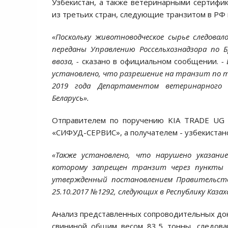
Узбекистан, а также ветеринарными сертифи
из третьих стран, следующие транзитом в РФ и
«Поскольку животноводческое сырье следова
переданы Управлению Россельхознадзора по 
ввоза, -
сказано в официальном сообщении.
- 
установлено, что разрешение на транзит по т
2019 года Департаментом ветеринарного и
Беларусь».
Отправителем по поручению KIA TRADE UG B
«СИФУД-СЕРВИС», а получателем - узбекистанс
«Также установлено, что нарушено указание
которому запрещен транзит через пункты п
утвержденный постановлением Правительств
25.10.2017 №1292, следующих в Республику Каз
Анализ представленных сопроводительных доку
свининой общим весом 83,5 тонны, следова