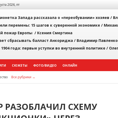
густа 2026, пт
ионетка Запада рассказала о «переобувании» хозяев /
Вл
рели перемены: 15 шагов к суверенной экономике /
Михаи
й пожар Европы /
Ксения Смертина
ает сбрасывать балласт Анкориджа /
Владимир Павленко
 1904 года: первые уступки во внутренней политике /
Оле
ИГИ
СЮЖЕТЫ
ФОТО/ВИДЕО
ОНЛАЙН
ство
Все рубрики →
Р РАЗОБЛАЧИЛ СХЕМУ