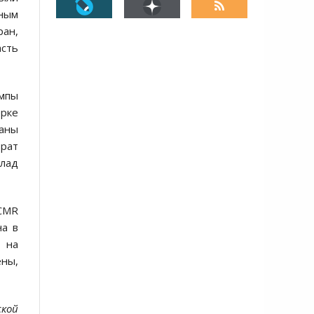
ным
ран,
асть
мпы
рке
ваны
врат
клад
СМR
на в
 на
ны,
кой