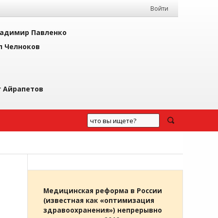
Войти
адимир Павленко
л Челноков
г Айрапетов
Медицинская реформа в России
(известная как «оптимизация
здравоохранения») непрерывно