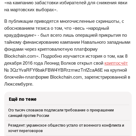
«на кампанию забастовки избирателей для снижения явки
на мартовских выборах».
В публикации приводятся многочисленные скриншоты, с
обоснованием тезиса о том, что «весь «народный
краудфандинг» - был всего лишь операцией прикрытия по
тайному финансированию кампании Навального западными
фондами через криптовалютную платформу
Blockchain.com». Подробно изучается история о том, как 8
декабря 2016 года Леонид Волков открыл свой
криптосчёт
№ 3QzYvaRFY6bakFBW4YBRrzmwzTnfZcaA6E на крупной
блокчейн-платформе Blockchain.com, зарегистрированной в
Люксембурге.
Ещё по теме
Сто тысяч словаков подписали требование о прекращении
санкций против России
Резидент: украинское общество устало от военного конфликта и
хочет переговоров