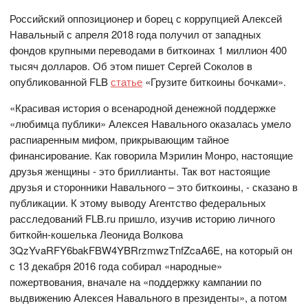
Российский оппозиционер и борец с коррупцией Алексей
Навальный с апреля 2018 года получил от западных
фондов крупными переводами в биткоинах 1 миллион 400
тысяч долларов. Об этом пишет Сергей Соколов в
опубликованной FLB
статье
«Грузите биткоины бочками».
«Красивая история о всенародной денежной поддержке
«любимца публики» Алексея Навального оказалась умело
распиаренным мифом, прикрывающим тайное
финансирование. Как говорила Мэрилин Монро, настоящие
друзья женщины - это бриллианты. Так вот настоящие
друзья и сторонники Навального – это биткоины, - сказано в
публикации. К этому выводу Агентство федеральных
расследований FLB.ru пришло, изучив историю личного
биткойн-кошелька Леонида Волкова
3QzYvaRFY6bakFBW4YBRrzmwzTnfZcaA6E, на который он
с 13 декабря 2016 года собирал «народные»
пожертвования, вначале на «поддержку кампании по
выдвижению Алексея Навального в президенты», а потом