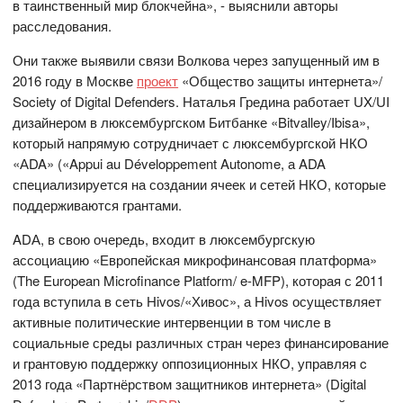
в таинственный мир блокчейна», - выяснили авторы
расследования.
Они также выявили связи Волкова через запущенный им в
2016 году в Москве
проект
«Общество защиты интернета»/
Society of Digital Defenders. Наталья Гредина работает UX/UI
дизайнером в люксембургском Битбанке «Bitvalley/Ibisa»,
который напрямую сотрудничает с люксембургской НКО
«АDA» («Appui au Développement Autonome, а ADA
специализируется на создании ячеек и сетей НКО, которые
поддерживаются грантами.
ADА, в свою очередь, входит в люксембургскую
ассоциацию «Европейская микрофинансовая платформа»
(The European Microfinance Platform/ e-MFP), которая с 2011
года вступила в сеть Hivos/«Хивос», а Hivos осуществляет
активные политические интервенции в том числе в
социальные среды различных стран через финансирование
и грантовую поддержку оппозиционных НКО, управляя c
2013 года «Партнёрством защитников интернета» (Digital