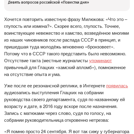
Девять вопросов российской «Повестки дня»
Хочется повторить известную фразу Милюкова: «Что это –
глупость или измена?». Скорее всего, глупость. Точнее,
воинствующее невежество и хамство, возведённое многими
из наших чиновников после распада СССР в принцип, и
пришедшая туда молодёжь мгновенно «бронзовеет».
Потому что в СССР такого представить было невозможно.
Отсутствие такта (местные журналисты
упоминают
привычный для Глацких «хамский апломб»), помноженное
на отсутствие опыта и ума.
Уже после ее резонансной реплики, в Интернете
появилась
аудиозапись выступления Глацких на собрании
руководства своего департамента, судя по названному ей
возрасту и дате, в 2016 году вскоре после назначения.
Запись с матюками через слово, судя по голосу, на
собрании руководительница откровенно нетрезва:
«Я помню просто 24 сентября. Я вот так сижу у губернатора