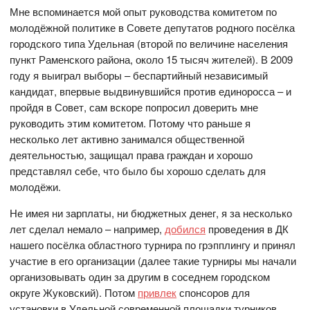
Мне вспоминается мой опыт руководства комитетом по
молодёжной политике в Совете депутатов родного посёлка
городского типа Удельная (второй по величине населения
пункт Раменского района, около 15 тысяч жителей). В 2009
году я выиграл выборы – беспартийный независимый
кандидат, впервые выдвинувшийся против единоросса – и
пройдя в Совет, сам вскоре попросил доверить мне
руководить этим комитетом. Потому что раньше я
несколько лет активно занимался общественной
деятельностью, защищал права граждан и хорошо
представлял себе, что было бы хорошо сделать для
молодёжи.
Не имея ни зарплаты, ни бюджетных денег, я за несколько
лет сделал немало – например,
добился
проведения в ДК
нашего посёлка областного турнира по грэпплингу и принял
участие в его организации (далее такие турниры мы начали
организовывать один за другим в соседнем городском
округе Жуковский). Потом
привлек
спонсоров для
установки в Удельной современной площадки турников