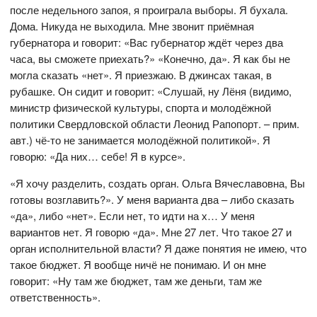
после недельного запоя, я проиграла выборы. Я бухала.
Дома. Никуда не выходила. Мне звонит приёмная
губернатора и говорит: «Вас губернатор ждёт через два
часа, вы сможете приехать?» «Конечно, да». Я как бы не
могла сказать «нет». Я приезжаю. В джинсах такая, в
рубашке. Он сидит и говорит: «Слушай, ну Лёня (видимо,
министр физической культуры, спорта и молодёжной
политики Свердловской области Леонид Рапопорт. – прим.
авт.) чё-то не занимается молодёжной политикой». Я
говорю: «Да них… себе! Я в курсе».
«Я хочу разделить, создать орган. Ольга Вячеславовна, Вы
готовы возглавить?». У меня варианта два – либо сказать
«да», либо «нет». Если нет, то идти на х… У меня
вариантов нет. Я говорю «да». Мне 27 лет. Что такое 27 и
орган исполнительной власти? Я даже понятия не имею, что
такое бюджет. Я вообще ничё не понимаю. И он мне
говорит: «Ну там же бюджет, там же деньги, там же
ответственность».