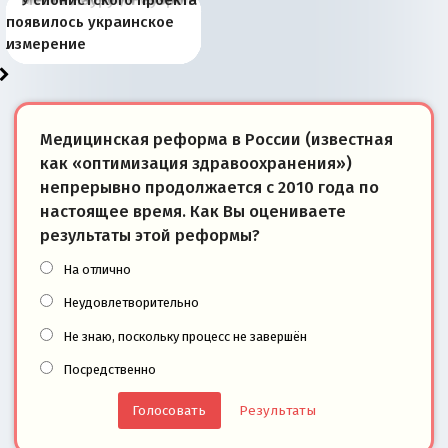
Запада рассказала о
перемены: 15 шагов к
Европы
сбрасывать балласт
года: первые уступки во
сегодня
Варшаве не поможет её
современной истории
появилось украинское
«переобувании» хозяев
суверенной экономике
Анкориджа
внутренней политике
отношениям с Россией?
Южной Осетии
измерение
Медицинская реформа в России (известная
как «оптимизация здравоохранения»)
непрерывно продолжается с 2010 года по
настоящее время. Как Вы оцениваете
результаты этой реформы?
На отлично
Неудовлетворительно
Не знаю, поскольку процесс не завершён
Посредственно
Результаты