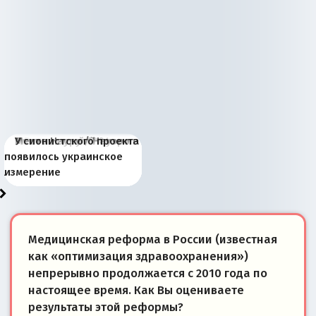
Киевская марионетка
В России назрели
Миграционный пожар
Россия начинает
Россия зимой 1904
Русская нация вчера и
Почему правый крах в
Место Науру / Науэро в
У сионистского проекта
Запада рассказала о
перемены: 15 шагов к
Европы
сбрасывать балласт
года: первые уступки во
сегодня
Варшаве не поможет её
современной истории
появилось украинское
«переобувании» хозяев
суверенной экономике
Анкориджа
внутренней политике
отношениям с Россией?
Южной Осетии
измерение
Медицинская реформа в России (известная
как «оптимизация здравоохранения»)
непрерывно продолжается с 2010 года по
настоящее время. Как Вы оцениваете
результаты этой реформы?