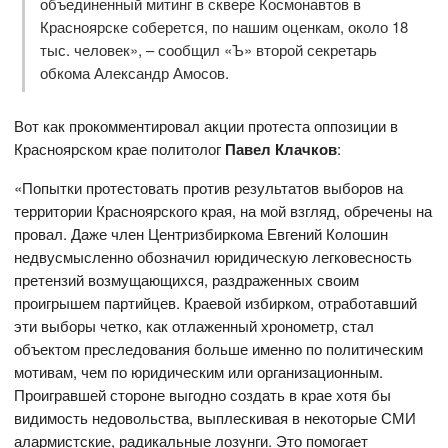
объединенный митинг в сквере Космонавтов в
Красноярске соберется, по нашим оценкам, около 18
тыс. человек», – сообщил «Ъ» второй секретарь
обкома Александр Амосов.
Вот как прокомментировал акции протеста оппозиции в
Красноярском крае политолог
Павел Клачков
:
«Попытки протестовать против результатов выборов на
территории Красноярского края, на мой взгляд, обречены на
провал. Даже член Центризбиркома Евгений Колошин
недвусмысленно обозначил юридическую легковесность
претензий возмущающихся, раздраженных своим
проигрышем партийцев. Краевой избирком, отработавший
эти выборы четко, как отлаженный хронометр, стал
объектом преследования больше именно по политическим
мотивам, чем по юридическим или организационным.
Проигравшей стороне выгодно создать в крае хотя бы
видимость недовольства, выплескивая в некоторые СМИ
алармистские, радикальные лозунги. Это помогает