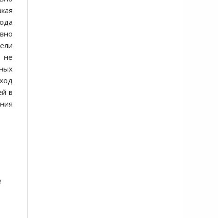
акая
года
вно
дели
о не
пных
ыход
ей в
ения
е