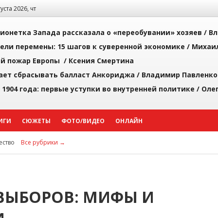
густа 2026, чт
ионетка Запада рассказала о «переобувании» хозяев /
Вл
рели перемены: 15 шагов к суверенной экономике /
Михаи
й пожар Европы /
Ксения Смертина
ает сбрасывать балласт Анкориджа /
Владимир Павленко
 1904 года: первые уступки во внутренней политике /
Оле
ИГИ
СЮЖЕТЫ
ФОТО/ВИДЕО
ОНЛАЙН
ство
Все рубрики →
ВЫБОРОВ: МИФЫ И