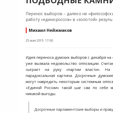
ПОДВОДНЫЕ КАМН
Перенос выборов – далеко не «философ
работу «единороссов» в «золотой» резуль
Михаил Нейжмаков
25 мая 2015 17:00
Идея переноса думских выборов с декабря на 
уже вызвала недовольство оппозиции. Считае
сыграет на руку «партии власти». На 
парадоксальная картина. Досрочные думски
могут навредить некоторым системным оппо
«Единой России» такой шаг сам по себе 
никакой выгоды.
Досрочные парламентские выборы и правд