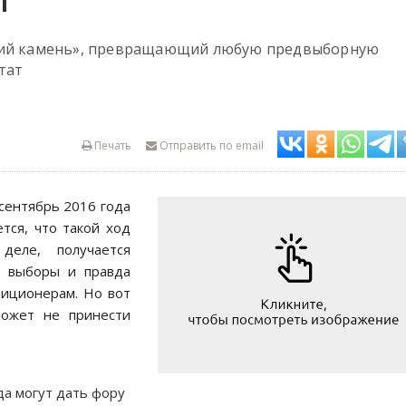
И
ский камень», превращающий любую предвыборную
тат
Печать
Отправить по email
сентябрь 2016 года
тся, что такой ход
деле, получается
е выборы и правда
зиционерам. Но вот
может не принести
а могут дать фору