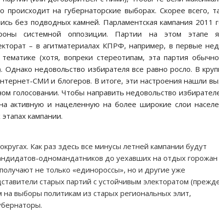
о происходит на губернаторские выборах. Скорее всего, т
тись без подводных камней. Парламентская кампания 2011 
роны системной оппозиции. Партии на этом этапе я
екторат – в агитматериалах КПРФ, например, в первые не
 тематике (хотя, вопреки стереотипам, эта партия обычн
). Однако недовольство избирателя все равно росло. В кру
нтернет-СМИ и блогеров. В итоге, эти настроения нашли в
тном голосовании. Чтобы направить недовольство избирател
а на активную и нацеленную на более широкие слои насел
этапах кампании.
кругах. Как раз здесь все минусы летней кампании будут
 кандидатов-одномандатников до уехавших на отдых горожан
получают не только «единороссы», но и другие уже
дставители старых партий с устойчивым электоратом (прежд
им на выборы политикам из старых региональных элит,
губернаторы.