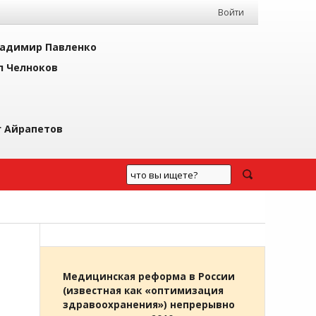
Войти
адимир Павленко
л Челноков
г Айрапетов
Медицинская реформа в России
(известная как «оптимизация
здравоохранения») непрерывно