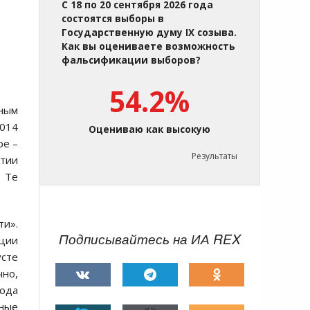
С 18 по 20 сентября 2026 года
состоятся выборы в
Государственную думу IX созыва.
Как вы оцениваете возможность
фальсификации выборов?
54.2%
тным
2014
Оцениваю как высокую
ре –
Результаты
ртии
. Те
ти».
Подписывайтесь на ИА REX
кции
усте
чно,
года
рные