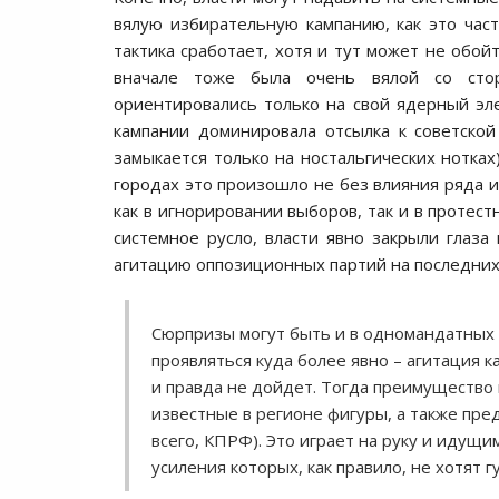
вялую избирательную кампанию, как это част
тактика сработает, хотя и тут может не обой
вначале тоже была очень вялой со сто
ориентировались только на свой ядерный эл
кампании доминировала отсылка к советской
замыкается только на ностальгических нотках
городах это произошло не без влияния ряда и
как в игнорировании выборов, так и в протес
системное русло, власти явно закрыли глаз
агитацию оппозиционных партий на последних 
Сюрпризы могут быть и в одномандатных о
проявляться куда более явно – агитация
и правда не дойдет. Тогда преимущество 
известные в регионе фигуры, а также пре
всего, КПРФ). Это играет на руку и идущ
усиления которых, как правило, не хотят 