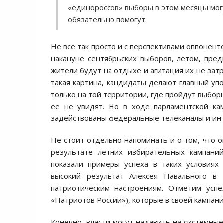
«единороссов» выборы в этом месяцы мог
обязательно помогут.
Не все так просто и с перспективами оппонент
накануне сентябрьских выборов, летом, пре
жители будут на отдыхе и агитация их не зат
такая картина, кандидаты делают главный упо
только на той территории, где пройдут выбор
ее не увидят. Но в ходе парламентской ка
задействованы федеральные телеканалы и инт
Не стоит отдельно напоминать и о том, что 
результате летних избирательных кампани
показали примеры успеха в таких условиях
высокий результат Алексея Навального в 
патриотическим настроениям. Отметим успе
«Патриотов России»), которые в своей кампани
Конечно, власти могут надавить на системные