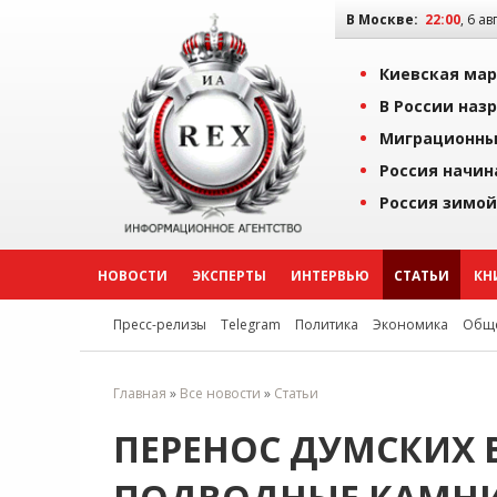
В Москве:
22:00
, 6 ав
Киевская мар
В России наз
Миграционны
Россия начин
Россия зимой
НОВОСТИ
ЭКСПЕРТЫ
ИНТЕРВЬЮ
СТАТЬИ
КН
Пресс-релизы
Telegram
Политика
Экономика
Обще
Главная
»
Все новости
»
Статьи
ПЕРЕНОС ДУМСКИХ 