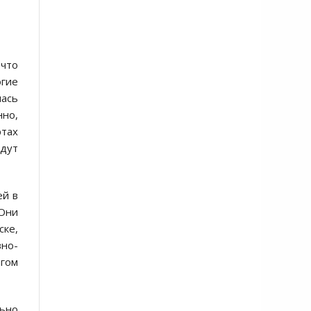
 что
огие
лась
нно,
ртах
удут
ей в
Они
ске,
но-
агом
льно