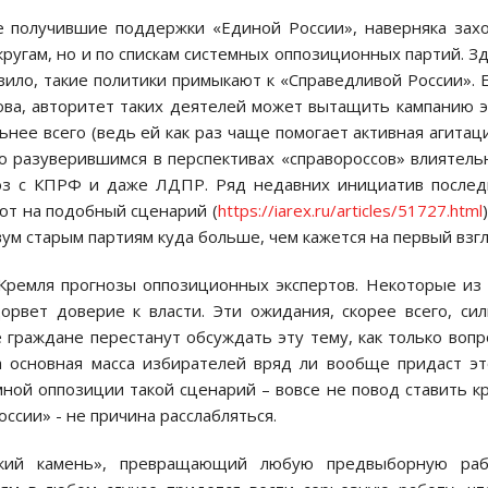
не получившие поддержки «Единой России», наверняка зах
ругам, но и по спискам системных оппозиционных партий. З
вило, такие политики примыкают к «Справедливой России». 
нова, авторитет таких деятелей может вытащить кампанию 
ьнее всего (ведь ей как раз чаще помогает активная агитац
но разуверившимся в перспективах «справороссов» влиятел
юз с КПРФ и даже ЛДПР. Ряд недавних инициатив после
ют на подобный сценарий (
https://iarex.ru/articles/51727.html
вум старым партиям куда больше, чем кажется на первый взгл
Кремля прогнозы оппозиционных экспертов. Некоторые из
орвет доверие к власти. Эти ожидания, скорее всего, си
граждане перестанут обсуждать эту тему, как только вопр
а основная масса избирателей вряд ли вообще придаст э
мной оппозиции такой сценарий – вовсе не повод ставить к
оссии» - не причина расслабляться.
кий камень», превращающий любую предвыборную раб