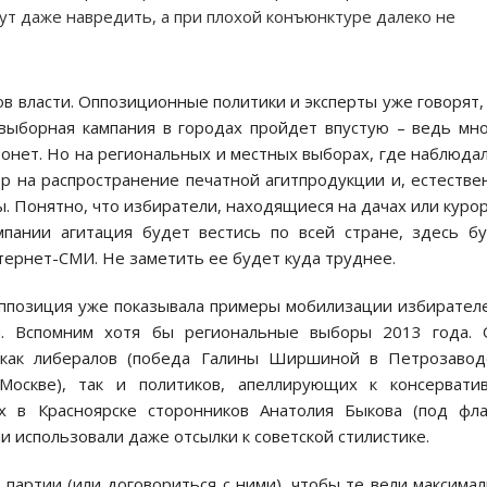
ут даже навредить, а при плохой конъюнктуре далеко не
ов власти. Оппозиционные политики и эксперты уже говорят,
двыборная кампания в городах пройдет впустую – ведь мн
ронет. Но на региональных и местных выборах, где наблюда
р на распространение печатной агитпродукции и, естестве
ы. Понятно, что избиратели, находящиеся на дачах или куро
мпании агитация будет вестись по всей стране, здесь б
ернет-СМИ. Не заметить ее будет куда труднее.
оппозиция уже показывала примеры мобилизации избирател
й. Вспомним хотя бы региональные выборы 2013 года. 
 как либералов (победа Галины Ширшиной в Петрозавод
Москве), так и политиков, апеллирующих к консерватив
х в Красноярске сторонников Анатолия Быкова (под фл
и использовали даже отсылки к советской стилистике.
 партии (или договориться с ними), чтобы те вели максима