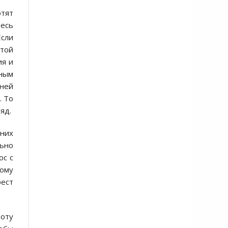
отят
десь
Если
этой
ия и
ьным
дней
). То
яд.
 них
льно
ос с
тому
рест
оту