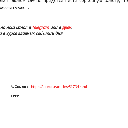
тям в любом случае придется вести серьезную работу, ч
рассчитывают.
на наш канал в
Telegram
или в
Дзен
.
а в курсе главных событий дня.
Ссылка:
https://iarex.ru/articles/51794.html
Теги: