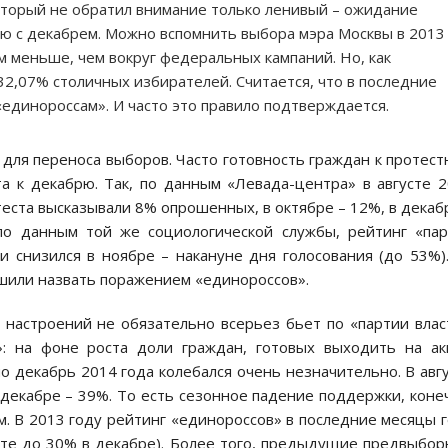
который не обратил внимание только ленивый – ожидание
ию с декабрем. Можно вспомнить выбора мэра Москвы в 2013
м меньше, чем вокруг федеральных кампаний. Но, как
32,07% столичных избирателей. Считается, что в последние
«единороссам». И часто это правило подтверждается.
для переноса выборов. Часто готовность граждан к протес
та к декабрю. Так, по данным «Левада-центра» в августе 
еста высказывали 8% опрошенных, в октябре – 12%, в декаб
по данным той же социологической службы, рейтинг «па
и снизился в ноябре – накануне дня голосования (до 53%)
шили назвать поражением «единороссов».
 настроений не обязательно всерьез бьет по «партии влас
: на фоне роста доли граждан, готовых выходить на а
по декабрь 2014 года колебался очень незначительно. В авг
в декабре – 39%. То есть сезонное падение поддержки, коне
. В 2013 году рейтинг «единороссов» в последние месяцы 
сте до 30% в декабре). Более того, предыдущие предвыбо