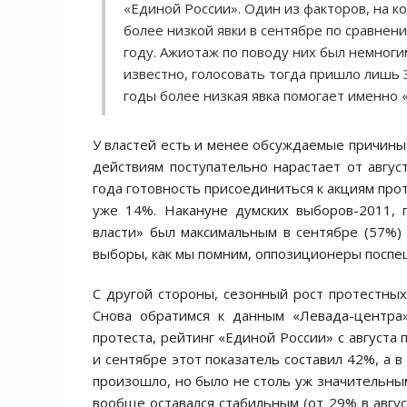
«Единой России». Один из факторов, на 
более низкой явки в сентябре по сравнен
году. Ажиотаж по поводу них был немноги
известно, голосовать тогда пришло лишь 
годы более низкая явка помогает именно 
У властей есть и менее обсуждаемые причины 
действиям поступательно нарастает от авгус
года
готовность присоединиться к акциям прот
уже 14%. Накануне думских выборов-2011, 
власти» был максимальным в сентябре (57%) 
выборы, как мы помним, оппозиционеры поспе
С другой стороны, сезонный рост протестных
Снова обратимся к данным «Левада-центра»
протеста, рейтинг «Единой России» с августа 
и сентябре этот показатель составил 42%, а 
произошло, но было не столь уж значительным
вообще оставался стабильным (от 29% в авгу