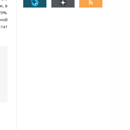
к, в
69%.
иной
ьтат
й