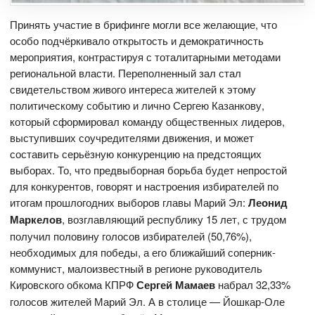
Принять участие в брифинге могли все желающие, что
особо подчёркивало открытость и демократичность
мероприятия, контрастируя с тоталитарными методами
региональной власти. Переполненный зал стал
свидетельством живого интереса жителей к этому
политическому событию и лично Сергею Казанкову,
который сформировал команду общественных лидеров,
выступивших соучредителями движения, и может
составить серьёзную конкуренцию на предстоящих
выборах. То, что предвыборная борьба будет непростой
для конкурентов, говорят и настроения избирателей по
итогам прошлогодних выборов главы Марий Эл:
Леонид
Маркелов
, возглавляющий республику 15 лет, с трудом
получил половину голосов избирателей (50,76%),
необходимых для победы, а его ближайший соперник-
коммунист, малоизвестный в регионе руководитель
Кировского обкома КПРФ
Сергей Мамаев
набрал 32,33%
голосов жителей Марий Эл. А в столице — Йошкар-Оле