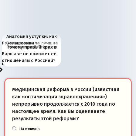
Анатомия уступки: как
Россия потеряла лучшие
Большевики
Киевская марионетка
В России назрели
Миграционный пожар
Россия начинает
Россия зимой 1904
Русская нация вчера и
Почему правый крах в
рыбопромысловые
отличаются от «Яблока»
Запада рассказала о
перемены: 15 шагов к
Европы
сбрасывать балласт
года: первые уступки во
сегодня
Варшаве не поможет её
районы Баренцева
тем, что они -
«переобувании» хозяев
суверенной экономике
Анкориджа
внутренней политике
отношениям с Россией?
моря
победители
Медицинская реформа в России (известная
как «оптимизация здравоохранения»)
непрерывно продолжается с 2010 года по
настоящее время. Как Вы оцениваете
результаты этой реформы?
На отлично