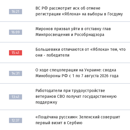
ВС РФ рассмотрит иск об отмене
16:21
регистрации «Яблока» на выборы в Госдуму
Миронов призвал уйти в отставку глав
16:09
Минпросвещения и Рособрнадзора
Большевики отличаются от «Яблока» тем, что
15:41
они - победители
О ходе спецоперации на Украине: сводка
14:31
Минобороны РФ с 1 по 7 августа 2026 года
Работодатели при трудоустройстве
ветеранов СВО получат государственную
13:41
поддержку
«Пощёчина русским»: Зеленский совершит
12:37
первый визит в Сербию