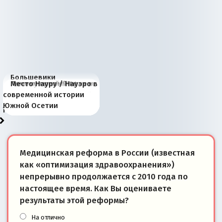
Большевики
Киевская марионетка
В России назрели
Миграционный пожар
Россия начинает
Россия зимой 1904
Русская нация вчера и
Почему правый крах в
Место Науру / Науэро в
отличаются от «Яблока»
Запада рассказала о
перемены: 15 шагов к
Европы
сбрасывать балласт
года: первые уступки во
сегодня
Варшаве не поможет её
современной истории
тем, что они -
«переобувании» хозяев
суверенной экономике
Анкориджа
внутренней политике
отношениям с Россией?
Южной Осетии
победители
Медицинская реформа в России (известная
как «оптимизация здравоохранения»)
непрерывно продолжается с 2010 года по
настоящее время. Как Вы оцениваете
результаты этой реформы?
На отлично