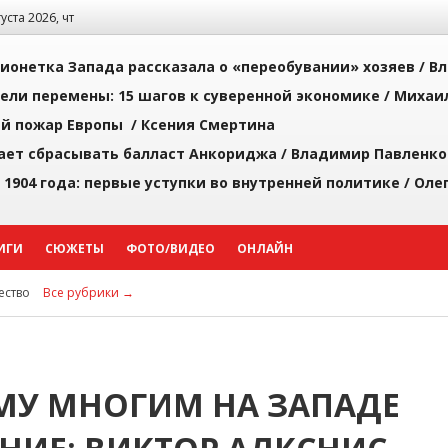
густа 2026, чт
ионетка Запада рассказала о «переобувании» хозяев /
Вл
рели перемены: 15 шагов к суверенной экономике /
Михаи
й пожар Европы /
Ксения Смертина
ает сбрасывать балласт Анкориджа /
Владимир Павленко
 1904 года: первые уступки во внутренней политике /
Оле
ИГИ
СЮЖЕТЫ
ФОТО/ВИДЕО
ОНЛАЙН
ство
Все рубрики →
МУ МНОГИМ НА ЗАПАДЕ