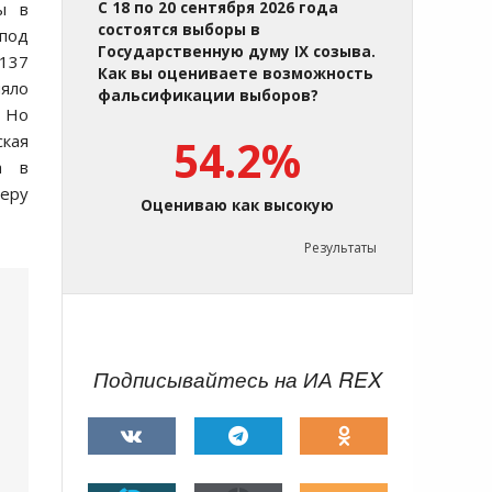
ы в
С 18 по 20 сентября 2026 года
состоятся выборы в
 под
Государственную думу IX созыва.
 137
Как вы оцениваете возможность
няло
фальсификации выборов?
. Но
cкая
54.2%
а в
геру
Оцениваю как высокую
Результаты
Подписывайтесь на ИА REX