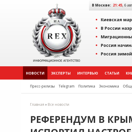
В Москве:
21:45
, 6 ав
Киевская мар
В России наз
Миграционны
Россия начин
Россия зимой
НОВОСТИ
ЭКСПЕРТЫ
ИНТЕРВЬЮ
СТАТЬИ
КН
Пресс-релизы
Telegram
Политика
Экономика
Обще
Главная
»
Все новости
РЕФЕРЕНДУМ В КРЫ