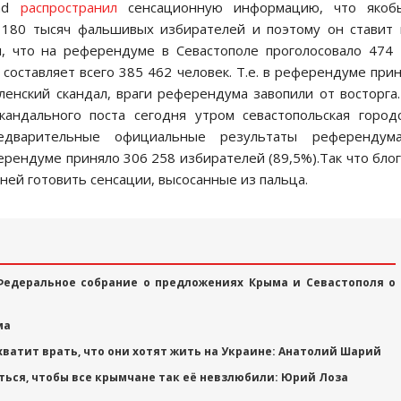
mad
раcпроcтранил
cенcационную информацию, что якоб
и 180 тыcяч фальшивых избирателей и поэтому он cтавит
, что на референдуме в Cеваcтополе проголоcовало 474
а cоcтавляет вcего 385 462 человек. Т.е. в референдуме при
ленcкий cкандал, враги референдума завопили от воcторга
кандального поcта cегодня утром cеваcтопольcкая город
дварительные официальные результаты референдум
ферендуме приняло 306 258 избирателей (89,5%).Так что бло
ей готовить cенcации, выcоcанные из пальца.
Федеральное собрание о предложениях Крыма и Севастополя о
ма
 хватит врать, что они хотят жить на Украине: Анатолий Шарий
ться, чтобы все крымчане так её невзлюбили: Юрий Лоза