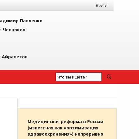
Войти
адимир Павленко
л Челноков
г Айрапетов
Медицинская реформа в России
(известная как «оптимизация
здравоохранения») непрерывно