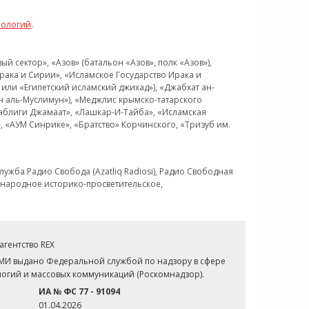
нологий
.
 сектор», «Азов» (батальон «Азов», полк «Азов»),
рака и Сирии», «Исламское Государство Ирака и
или «Египетский исламский джихад»), «Джабхат ан-
н аль-Муслимун»), «Меджлис крымско-татарского
Таблиги Джамаат», «Лашкар-И-Тайба», «Исламская
 «АУМ Синрике», «Братство» Корчинского, «Тризуб им.
ужба Радио Свобода (Azatliq Radiosi), Радио Свободная
ждународное историко-просветительское,
гентство REX
СМИ выдано Федеральной службой по надзору в сфере
огий и массовых коммуникаций (Роскомнадзор).
ИА № ФС 77 - 91094
01.04.2026