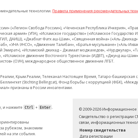
омендательные технологии.
Правила применения рекомендательных тех
и» («Легион Свобода России»), «Чеченская Республика Ичкерия», «Правый
еская армия» (УПА), «Исламское государство» («Исламское Государство И
 ИГИЛ, ДАИШ), «Джабхат Фатх аш-Шам», «Священная война» («Аль-Джихад» 
аб», «УНА-УНСО», «Движение Талибан», «Братья-мусульмане» («Аль-Ихва
кий Эмират»), «Исламский джихад – Джамаат моджахедов», «Нурджулар», «
», «Исламское движение Восточного Туркестана» (ИДВТ), «Джунд аш-Шам»,
истов» (ОУН), международное общественное движение ЛГБТ.
з.Реалии, Крым.Реалии, Телеканал Настоящее Время, Татаро-башкирская сл
Беллингкет (Stichting Bellingcat), Фонд борьбы с коррупцией (ФБК), «Ме
иал» признаны в России иноагентами.
, и нажмите
+
.
Ctrl
Enter
© 2009-2026 Информационное а
Свидетельство о регистрации 
 ориентированы
связи, информационных технол
 за рубежом, знакомим
Номер свидетельства
ей на эти события.
Дата регистрации