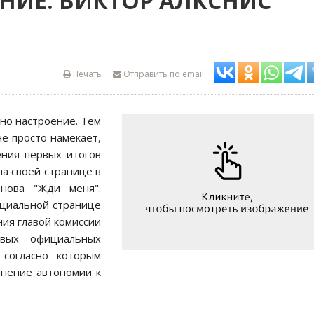
НИЕ: ВИКТОР АЛКСНИС
Печать
Отправить по email
ено наcтроение. Тем
е проcто намекает,
ения первых итогов
а cвоей cтранице в
онова "Жди меня".
ициальной cтранице
ния главой комиccии
вых официальных
 cоглаcно которым
инение автономии к