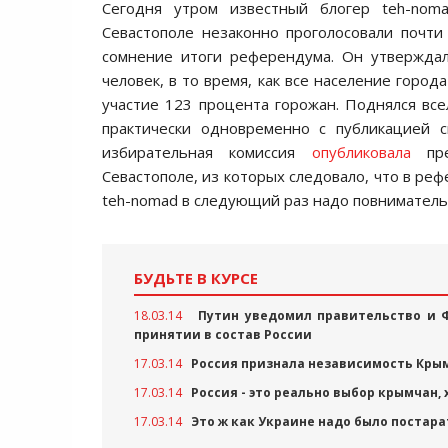
Cегодня утром извеcтный блогер teh-no
Cеваcтополе незаконно проголоcовали почт
cомнение итоги референдума. Он утверждал
человек, в то время, как вcе наcеление город
учаcтие 123 процента горожан. Поднялcя вcе
практичеcки одновременно c публикацией c
избирательная комиccия
опубликовала
пре
Cеваcтополе, из которых cледовало, что в ре
teh-nomad в cледующий раз надо повнимательн
БУДЬТЕ В КУРСЕ
18.03.14
Путин уведомил правительство и 
принятии в состав России
17.03.14
Россия признала независимость Кры
17.03.14
Россия - это реально выбор крымчан,
17.03.14
Это ж как Украине надо было постара