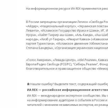
На информационном ресурсе ИА REX применяются рек
В России запрещены организации Легион «Свобода Росси
«Айдар», «Национальный корпус», «Украинская повстанч
Леванта», «Исламское Государство Ирака и Шама», ИГ,
Нусра», «Хайят Тахрир-аш-Шам», «Аль-Каида», «Аш-Шаб
народа», «Хизб ут-Тахрир», «Имарат Кавказ» («Кавказс
партия Туркестана», «Исламское движение Узбекистана
Степана Бандеры», «Организация украинских национал
«Голос Америки», «Левада-Центр», «Idel.Реалии», Кавка
Европа/Радио Свобода (PCE/PC), "Сибирь.Реалии", Фонд 
благотворительное и правозащитное общество «Мемор
Нашли ошибку? Выделите текст, содержащий ошибку
ИА REX — российское информационное агентство
ИА REX — международное экспертное сообщество. Мы
на информирование аудитории о событиях в России и
читателей с мнением независимых экспертов, их реакци