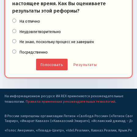
настоящее время. Как Вы оцениваете
результаты этой реформы?
На отлично
Неудовлетворительно
Не знаю, поскольку процесс не завершён
Посредственно
Результаты
На информационном ресурсе ИА REX применяются рекомендательные
технологии.
Правила применения рекомендательных технологий
.
В России запрещены организации Легион «Свобода России» («Легион Свобода
Тахрир», «Имарат Кавказ» («Кавказский Эмират»), «Исламский джихад – Дж
«Голос Америки», «Левада-Центр», «Idel.Реалии», Кавказ.Реалии, Крым.Реал