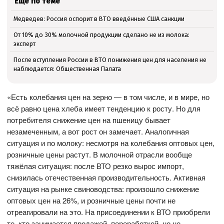
Ещё по теме
Медведев: Россия оспорит в ВТО введённые США санкции
От 10% до 30% молочной продукции сделано не из молока:
эксперт
После вступления России в ВТО понижения цен для населения не
наблюдается: Общественная Палата
«Есть колебания цен на зерно — в том числе, и в мире, но
всё равно цена хлеба имеет тенденцию к росту. Но для
потребителя снижение цен на пшеницу бывает
незамеченным, а вот рост он замечает. Аналогичная
ситуация и по молоку: несмотря на колебания оптовых цен,
розничные цены растут. В молочной отрасли вообще
тяжёлая ситуация: после ВТО резко вырос импорт,
снизилась отечественная производительность. Активная
ситуация на рынке свиноводства: произошло снижение
оптовых цен на 26%, и розничные цены почти не
отреагировали на это. На присоединении к ВТО приобрели
те, кто занимается продажей, переработкой, но не